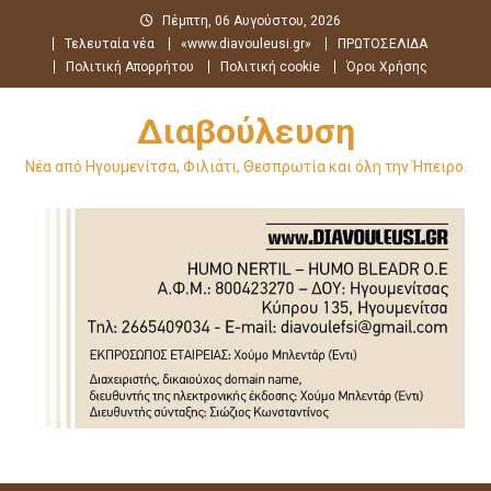
Μεταπηδήστε
Πέμπτη, 06 Αυγούστου, 2026
στο
Τελευταία νέα
«www.diavouleusi.gr»
ΠΡΩΤΟΣΕΛΙΔΑ
περιεχόμενο
Πολιτική Απορρήτου
Πολιτική cookie
Όροι Χρήσης
Διαβούλευση
Νέα από Ηγουμενίτσα, Φιλιάτι, Θεσπρωτία και όλη την Ήπειρο.