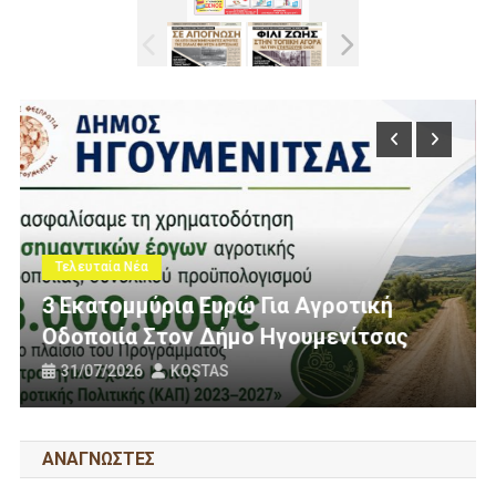
Τελευταία Νέα
Πολίτες Θεσπρωτίας Ενάντια Στις
ική
Ανεμογεννήτριες: Ποιον Ενοχλούν
τσας
Πανό Μας;
25/07/2026
KOSTAS
ΑΝΑΓΝΩΣΤΕΣ