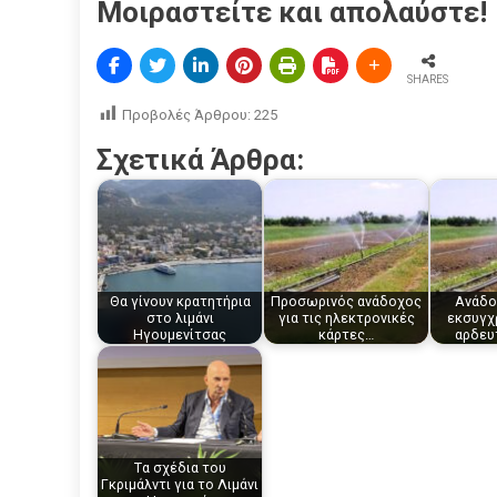
Μοιραστείτε και απολαύστε!
SHARES
Προβολές Άρθρου:
225
Σχετικά Άρθρα:
Θα γίνουν κρατητήρια
Προσωρινός ανάδοχος
Ανάδο
στο λιμάνι
για τις ηλεκτρονικές
εκσυγχ
Ηγουμενίτσας
κάρτες…
αρδευ
Tα σχέδια του
Γκριμάλντι για το Λιμάνι