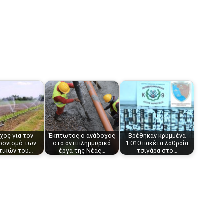
χος για τον
Έκπτωτος ο ανάδοχος
Βρέθηκαν κρυμμένα
ρονισμό των
στα αντιπλημμυρικά
1.010 πακέτα λαθραία
τικών του…
έργα της Νέας…
τσιγάρα στο…