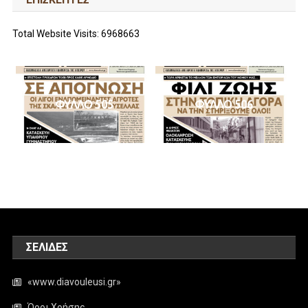
Total Website Visits: 6968663
ΦΥΛΛΟ 505
ΦΥΛΛΟ 506
ΣΕΛΊΔΕΣ
«www.diavouleusi.gr»
Όροι Χρήσης