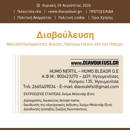
Μεταπηδήστε
Κυριακή, 09 Αυγούστου, 2026
στο
Τελευταία νέα
«www.diavouleusi.gr»
ΠΡΩΤΟΣΕΛΙΔΑ
περιεχόμενο
Πολιτική Απορρήτου
Πολιτική cookie
Όροι Χρήσης
Διαβούλευση
Νέα από Ηγουμενίτσα, Φιλιάτι, Θεσπρωτία και όλη την Ήπειρο.