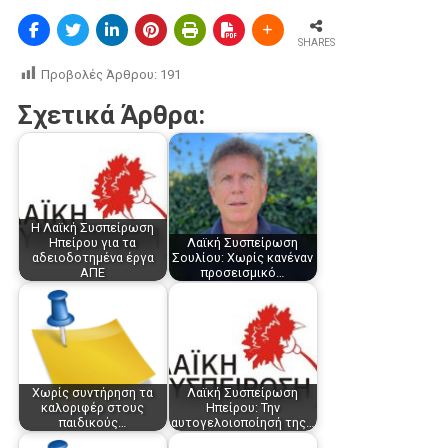
SHARES
Προβολές Άρθρου:
191
Σχετικά Άρθρα:
Η Λαϊκή Συσπείρωση
Ηπείρου για τα
Λαϊκή Συσπείρωση
αδειοδοτημένα έργα
Σουλίου: Χωρίς κανέναν
ΑΠΕ
προσεισμικό…
Χωρίς συντήρηση τα
Λαϊκή Συσπείρωση
καλοριφέρ στους
Ηπείρου: Την
παιδικούς…
αυτογελοιοποίησή της…