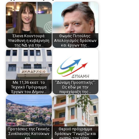
Έλενα Κουντουρά:
Θωμάς Πιτούλης:
Υπεύθυνη η κυβέρνηση
Απολογισμός δράσεων
της ΝΔ για την…
και έργων της…
Με 11,36 εκατ. το
"Δύναμη Προοπτικής":
Τεχνικό Πρόγραμμα
Ως εδώ με την
Έργων του Δήμου…
παραχάραξη της…
Προτάσεις της Γενικής
Θερινό πρόγραμμα
Συνέλευσης Κατοίκων
δράσεων “Γνωρίζω και
και…
αγαπώ τον τόπο…