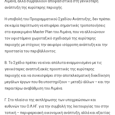
Λιμένα, αλλά συμβάλλουν αποφασιστικά στη γενικότερη
ανάπτυξη της ευρύτερης περιοχής.
H υποβολή του Προγραμματικού Σχεδίου Ανάπτυξης, δεν πρέπει
σε καμία περίπτωση να επιφέρει σημαντικές τροποποιήσεις
στο εγκεκριμένο Master Plan του Λιμένα, που να αλλοιώνουν
τον υφιστάμενο χωροταξικό σχεδιασμό της ευρύτερης
περιοχής με στόχους την αειφόρο ισόρροπη ανάπτυξη και την
προστασία του περιβάλλοντος.
Β. Το Σχέδιο πρέπει να είναι απόλυτα εναρμονισμένο με τις
γενικότερες αναπτυξιακές προοπτικές της ευρύτερης
περιοχής και να συνεισφέρει στην αποτελεσματική διεκδίκηση
μεγάλων έργων που θα υποστηρίξουν – μεταξύ άλλων – και την
περαιτέρω αναβάθμιση του Λιμένα.
Γ. Στο πλαίσιο της εκπλήρωσης των υποχρεώσεων και
ευθυνών του Ο.Λ.ΗΓ. για την συμβολή της λειτουργίας του στην
τοπική – περιφερειακή οικονομική ανάπτυξη, αλλά και εξαιτίας