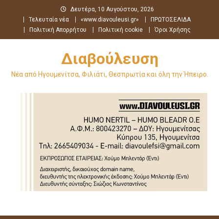
Μεταπηδήστε
Δευτέρα, 10 Αυγούστου, 2026
στο
Τελευταία νέα
«www.diavouleusi.gr»
ΠΡΩΤΟΣΕΛΙΔΑ
περιεχόμενο
Πολιτική Απορρήτου
Πολιτική cookie
Όροι Χρήσης
Διαβούλευση
Νέα από Ηγουμενίτσα, Φιλιάτι, Θεσπρωτία και όλη την Ήπειρο.