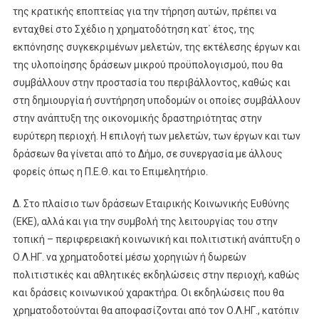
της κρατικής εποπτείας για την τήρηση αυτών, πρέπει να
ενταχθεί στο Σχέδιο η χρηματοδότηση κατ΄ έτος, της
εκπόνησης συγκεκριμένων μελετών, της εκτέλεσης έργων και
της υλοποίησης δράσεων μικρού προϋπολογισμού, που θα
συμβάλλουν στην προστασία του περιβάλλοντος, καθώς και
στη δημιουργία ή συντήρηση υποδομών οι οποίες συμβάλλουν
στην ανάπτυξη της οικονομικής δραστηριότητας στην
ευρύτερη περιοχή. Η επιλογή των μελετών, των έργων και των
δράσεων θα γίνεται από το Δήμο, σε συνεργασία με άλλους
φορείς όπως η Π.Ε.Θ. και το Επιμελητήριο.
Δ. Στο πλαίσιο των δράσεων Εταιρικής Κοινωνικής Ευθύνης
(ΕΚΕ), αλλά και για την συμβολή της λειτουργίας του στην
τοπική – περιφερειακή κοινωνική και πολιτιστική ανάπτυξη ο
Ο.Λ.ΗΓ. να χρηματοδοτεί μέσω χορηγιών ή δωρεών
πολιτιστικές και αθλητικές εκδηλώσεις στην περιοχή, καθώς
και δράσεις κοινωνικού χαρακτήρα. Οι εκδηλώσεις που θα
χρηματοδοτούνται θα αποφασίζονται από τον Ο.Λ.ΗΓ., κατόπιν