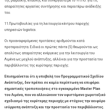
της ρωμαϊκής έπαυλης και συνεργασία με το ΥΠ.ΠΟ. για τις
απαραίτητες εργασίες συντήρησης και περαιτέρω ανάδειξής
του.
11.Πρωτοβουλίες για τη λειτουργία κέντρου παροχής
υπηρεσιών logistics.
Οι προαναφερόμενες προτάσεις αριθμούνται κατά
προτεραιότητα. Ειδικά οι πρώτες πέντε (5) θεωρούνται ως
απολύτως απαραίτητες ενέργειες για την λειτουργία του
Λιμένα ως μοχλού ανάπτυξης, αλλά και για την προστασία του
περιβάλλοντος της ευρύτερης περιοχής.
Επισημαίνεται ότι η υποβολή του Προγραμματικού Σχεδίου
Ανάπτυξης, δεν πρέπει σε καμία περίπτωση να επιφέρει
σημαντικές τροποποιήσεις στο εγκεκριμένο Master Plan
του Λιμένα, που να αλλοιώνουν τον υφιστάμενο χωροταξικό
σχεδιασμό της ευρύτερης περιοχής με στόχους την αειφόρο
ισόρροπη ανάπτυξη και την προστασία του περιβάλλοντος.