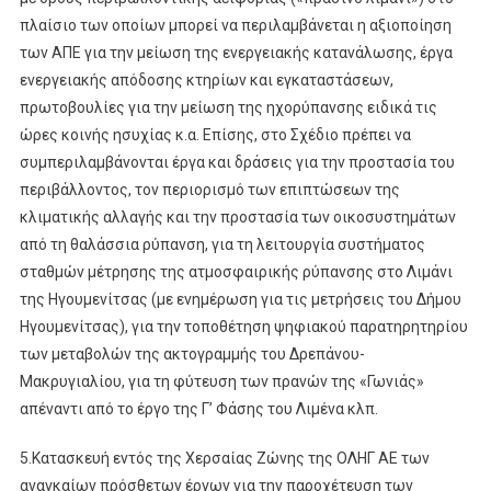
πλαίσιο των οποίων μπορεί να περιλαμβάνεται η αξιοποίηση
των ΑΠΕ για την μείωση της ενεργειακής κατανάλωσης, έργα
ενεργειακής απόδοσης κτηρίων και εγκαταστάσεων,
πρωτοβουλίες για την μείωση της ηχορύπανσης ειδικά τις
ώρες κοινής ησυχίας κ.α. Επίσης, στο Σχέδιο πρέπει να
συμπεριλαμβάνονται έργα και δράσεις για την προστασία του
περιβάλλοντος, τον περιορισμό των επιπτώσεων της
κλιματικής αλλαγής και την προστασία των οικοσυστημάτων
από τη θαλάσσια ρύπανση, για τη λειτουργία συστήματος
σταθμών μέτρησης της ατμοσφαιρικής ρύπανσης στο Λιμάνι
της Ηγουμενίτσας (με ενημέρωση για τις μετρήσεις του Δήμου
Ηγουμενίτσας), για την τοποθέτηση ψηφιακού παρατηρητηρίου
των μεταβολών της ακτογραμμής του Δρεπάνου-
Μακρυγιαλίου, για τη φύτευση των πρανών της «Γωνιάς»
απέναντι από το έργο της Γ’ Φάσης του Λιμένα κλπ.
5.Κατασκευή εντός της Χερσαίας Ζώνης της ΟΛΗΓ ΑΕ των
αναγκαίων πρόσθετων έργων για την παροχέτευση των