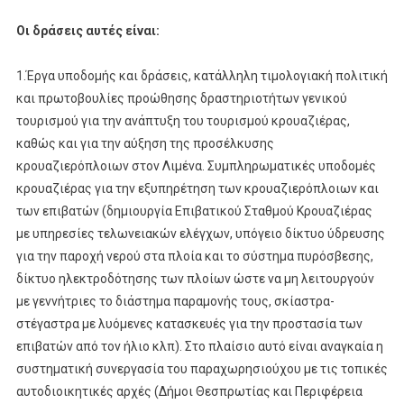
Οι δράσεις αυτές είναι:
1.Έργα υποδομής και δράσεις, κατάλληλη τιμολογιακή πολιτική
και πρωτοβουλίες προώθησης δραστηριοτήτων γενικού
τουρισμού για την ανάπτυξη του τουρισμού κρουαζιέρας,
καθώς και για την αύξηση της προσέλκυσης
κρουαζιερόπλοιων στον Λιμένα. Συμπληρωματικές υποδομές
κρουαζιέρας για την εξυπηρέτηση των κρουαζιερόπλοιων και
των επιβατών (δημιουργία Επιβατικού Σταθμού Κρουαζιέρας
με υπηρεσίες τελωνειακών ελέγχων, υπόγειο δίκτυο ύδρευσης
για την παροχή νερού στα πλοία και το σύστημα πυρόσβεσης,
δίκτυο ηλεκτροδότησης των πλοίων ώστε να μη λειτουργούν
με γεννήτριες το διάστημα παραμονής τους, σκίαστρα-
στέγαστρα με λυόμενες κατασκευές για την προστασία των
επιβατών από τον ήλιο κλπ). Στο πλαίσιο αυτό είναι αναγκαία η
συστηματική συνεργασία του παραχωρησιούχου με τις τοπικές
αυτοδιοικητικές αρχές (Δήμοι Θεσπρωτίας και Περιφέρεια