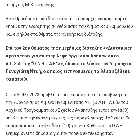
Γεώργιος Μ. Κατσιμάνης.
Η κα Πρόεδρος αφού διαπίστωσε ότι υπάρχει νόμιμη απαρτία
κήρυξε την έναρξη της συνεδρίασης του Δημοτικού Συμβουλίου
και εισήλθε στα θέματα της ημερήσιας διάταξης.
Επί του 2ου θέματος της ημερήσιας διάταξης <<Διατύπωση
προτάσεων για συμπερίληψη έργων και δράσεων στο
Α.Π.Σ.Α. της “Ο.Λ.ΗΓ. Α.Ε.”>>, έδωσε το λόγο στον Δήμαρχο κ.
Παναγιώτη Νταή, ο οποίος εισηγούμενος το θέμα εξέθεσε
τα κάτωθι :
Στο ν.5048/ 2023 προβλέπεται η εκπόνηση και η υποβολή από
την «Οργανισμός Λιμένα Ηγουμενίτσας Α.Ε. (Ο.Λ.ΗΓ. Α.Ε.)» του
Αρχικού Προγραμματικού Σχεδίου Ανάπτυξης εντός εννέα (9)
μηνών από την έναρξη ισχύος της παραχώρησης. Το Σχέδιο θα
επικαιροποιείται κάθε δέκα (10) χρόνια. Κάθε έτος, ο Ο.Λ.ΗΓ.
ενημερώνει το δημόσιο για την πορεία εκτέλεσης των