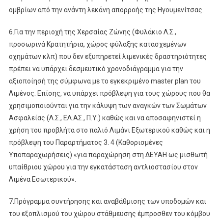
ομβρίων από την ανάντη λεκάνη απορροής της Ηγουμενίτσας.
6.Για την περιοχή της Χερσαίας Ζώνης (Φυλάκιο Λ.Σ.,
προσωρινά Κρατητήρια, χώρος φύλαξης κατασχεμένων
οχημάτων κλπ) που δεν εξυπηρετεί λιμενικές δραστηριότητες
πρέπει να υπάρχει δεσμευτικό χρονοδιάγραμμα για την
αξιοποίησή της σύμφωνα με το εγκεκριμένο master plan του
Λιμένος. Επίσης, να υπάρχει πρόβλεψη για τους χώρους που θα
χρησιμοποιούνται για την κάλυψη των αναγκών των Σωμάτων
Ασφαλείας (Λ.Σ., ΕΛ.ΑΣ., Π.Υ.) καθώς και να αποσαφηνιστεί η
χρήση του προβλήτα στο παλιό Λιμάνι Εξωτερικού καθώς και η
πρόβλεψη του Παραρτήματος 3. 4 (Καθορισμένες
Υποπαραχωρήσεις) «για παραχώρηση στη ΔΕΥΑΗ ως μισθωτή
υπαίθριου χώρου για την εγκατάσταση αντλιοστασίου στον
Λιμένα Εσωτερικού».
7.Πρόγραμμα συντήρησης και αναβάθμισης των υποδομών και
του εξοπλισμού του χώρου στάθμευσης έμπροσθεν του κόμβου