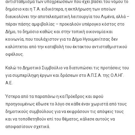
αντιστάθμισμα των υποχρεώσεων που έχει βάσει του νόμου το
δημόσιο και η Τ.Α. ειδικότερα, η εκπλήρωση των οποίων
διευκολύνει την αποτελεσματική λειτουργία του Λιμένα, αλλά –
πέραν πάσης αμφιβολίας – προκαλούν υπέρογκο κόστος στο
Δήμο, το δημόσιο καθώς και στην τοπική οικονομία και
κοινωνία, που τουλάχιστον για το Δήμο Ηγουμενίτσας δεν
καλύπτεται από την καταβολή του έκτακτου αντισταθμιστικού
οφέλους.
Καλώ το Δημοτικό Συμβούλιο να διατυπώσει τις προτάσεις του
για συμπερίληψη έργων και δράσεων στο Α.Π.Σ.Α. της Ο.Λ.ΗΓ.
Α.Ε.
Ύστερα από τα παραπάνω η κα Πρόεδρος και αφού
προηγουμένως έδωσε το λόγο σε κάθε έναν χωριστά από τους
δημοτικούς συμβούλους για να εκφράσουν τις απόψεις τους
και να τοποθετηθούν επί του θέματος, κάλεσε αυτούς να
αποφασίσουν σχετικά.