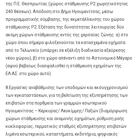
της Π.Ε. Θεσπρωτίας (χώρος στάθμευσης Ρ2 χωρητικότητας
240 θέσεων). Απόδοση στο Δήμο Ηγουμενίτσας, μέσω
προγραμματικής σύμβασης, της εκμετάλλευσης του χώρου
στάθμευσης Ρ2. Εξέταση της δυνατότητας λειτουργίας δύο
ακόμη χώρων στάθμευσης εντός της χερσαίας ζώνης: α) στο
χώρο όπου σήμερα φιλοξενούνται τα κατασχεμένα οχήματα
από το Τελωνείο (υπάρχει σε εξέλιξη διαδικασία εξεύρεσης
νέου χώρου), β) στο χώρο απέναντι από το Αστυνομικό Μέγαρο
(αφού βεβαίως διασφαλισθεί η στάθμευση οχημάτων της
ΕΛ.ΑΣ. στο χώρο αυτό).
8.Εργασίες αναβάθμισης των υποδομών και εκσυγχρονισμού
των εγκαταστάσεων, για τη βελτίωση της εξυπηρέτησης των
επιβατών στα πορθμεία των γραμμών εσωτερικού
Ηγουμενίτσας – Κέρκυρας/ Λευκίμμης/ Παξών (διαμόρφωση
χώρων στάθμευσης και αναμονής οχημάτων, ρύθμιση ροής
κυκλοφορίας, τερματικός σταθμός εξυπηρέτησης επιβατών
λιμένα εσωτερικού, καταστήματα, εκδοτήρια, ψηφιακός