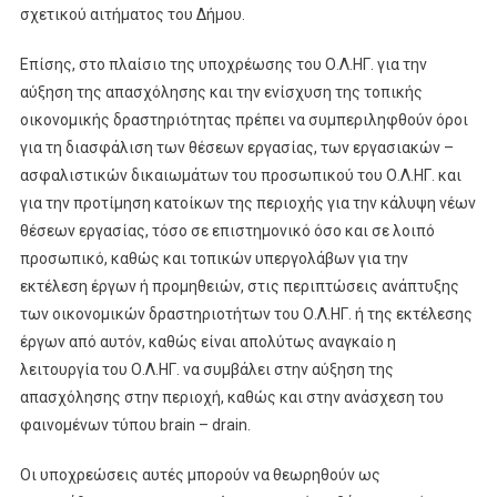
σχετικού αιτήματος του Δήμου.
Επίσης, στο πλαίσιο της υποχρέωσης του Ο.Λ.ΗΓ. για την
αύξηση της απασχόλησης και την ενίσχυση της τοπικής
οικονομικής δραστηριότητας πρέπει να συμπεριληφθούν όροι
για τη διασφάλιση των θέσεων εργασίας, των εργασιακών –
ασφαλιστικών δικαιωμάτων του προσωπικού του Ο.Λ.ΗΓ. και
για την προτίμηση κατοίκων της περιοχής για την κάλυψη νέων
θέσεων εργασίας, τόσο σε επιστημονικό όσο και σε λοιπό
προσωπικό, καθώς και τοπικών υπεργολάβων για την
εκτέλεση έργων ή προμηθειών, στις περιπτώσεις ανάπτυξης
των οικονομικών δραστηριοτήτων του Ο.Λ.ΗΓ. ή της εκτέλεσης
έργων από αυτόν, καθώς είναι απολύτως αναγκαίο η
λειτουργία του Ο.Λ.ΗΓ. να συμβάλει στην αύξηση της
απασχόλησης στην περιοχή, καθώς και στην ανάσχεση του
φαινομένων τύπου brain – drain.
Οι υποχρεώσεις αυτές μπορούν να θεωρηθούν ως