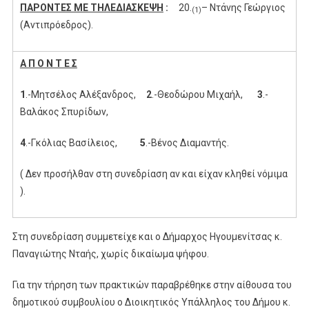
ΠΑΡΟΝΤΕΣ ΜΕ ΤΗΛΕΔΙΑΣΚΕΨΗ
:
20.
– Ντάνης Γεώργιος
(1
)
(Αντιπρόεδρος).
Α Π Ο Ν Τ Ε Σ
1
.-Μητσέλος Αλέξανδρος,
2
.-Θεοδώρου Μιχαήλ,
3
.-
Βαλάκος Σπυρίδων,
4
.-Γκόλιας Βασίλειος,
5
.-Βένος Διαμαντής.
( Δεν προσήλθαν στη συνεδρίαση αν και είχαν κληθεί νόμιμα
).
Στη συνεδρίαση συμμετείχε και ο Δήμαρχος Ηγουμενίτσας κ.
Παναγιώτης Νταής, χωρίς δικαίωμα ψήφου.
Για την τήρηση των πρακτικών παραβρέθηκε στην αίθουσα του
δημοτικού συμβουλίου ο Διοικητικός Υπάλληλος του Δήμου κ.