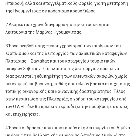
Ηπείρου), αλλά και επαγγελματικούς φορείς, για τη μετατροπή
της Ηγουμενίτσας σε προορισμό κρουαζιέρας.
2.Δεσμευτικό χρονοδιάγραμμα για την κατασκευή και
λειτουργία της Μαρίνας Ηγουμενίτσας.
3.Έργα αναβάθμισης – εκσυγχρονισμού των υποδομών του
εξοπλισμού και της λειτουργίας των αλιευτικών καταφυγίων
Πλαταριάς – Σαγιάδας και του καταφυγίου τουριστικών
σκαφών Συβότων. Στο πλαίσιο της λειτουργίας πρέπει να
διασφαλιστεί η εξυπηρέτηση των αλιευτικών σκαφών, χωρίς
οικονομική επιβάρυνση, καθώς αποτελούν βασικά στοιχεία της
τοπικής οικονομικής και κοινωνικής δραστηριότητας. Τέλος,
στην περίπτωση της Πλαταριάς, η χρήση του καταφυγίου από
τον Ο.Λ.ΗΓ. δεν θα πρέπει να εμποδίζει την πρόσβαση σε οικίες
και επιχειρήσεις.
4.Έργα και δράσεις που αποσκοπούν στη λειτουργία του Λιμένα
με όρους περιβαλλοντικής αειφορίας («πράσινο λιμάνι») στο