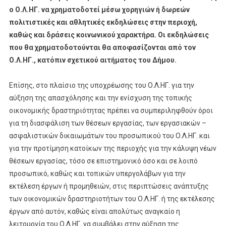
ο Ο.Λ.ΗΓ. να χρηματοδοτεί μέσω χορηγιών ή δωρεών
πολιτιστικές και αθλητικές εκδηλώσεις στην περιοχή,
καθώς και δράσεις κοινωνικού χαρακτήρα. Οι εκδηλώσεις
που θα χρηματοδοτούνται θα αποφασίζονται από τον
Ο.Λ.ΗΓ., κατόπιν σχετικού αιτήματος του Δήμου.
Επίσης, στο πλαίσιο της υποχρέωσης του Ο.Λ.ΗΓ. για την
αύξηση της απασχόλησης και την ενίσχυση της τοπικής
οικονομικής δραστηριότητας πρέπει να συμπεριληφθούν όροι
για τη διασφάλιση των θέσεων εργασίας, των εργασιακών –
ασφαλιστικών δικαιωμάτων του προσωπικού του Ο.Λ.ΗΓ. και
για την προτίμηση κατοίκων της περιοχής για την κάλυψη νέων
θέσεων εργασίας, τόσο σε επιστημονικό όσο και σε λοιπό
προσωπικό, καθώς και τοπικών υπεργολάβων για την
εκτέλεση έργων ή προμηθειών, στις περιπτώσεις ανάπτυξης
των οικονομικών δραστηριοτήτων του Ο.Λ.ΗΓ. ή της εκτέλεσης
έργων από αυτόν, καθώς είναι απολύτως αναγκαίο η
λειτουργία του Ο.Λ.ΗΓ. να συμβάλει στην αύξηση της