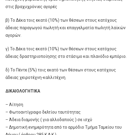
στις βραχυχρόνιες αγορές
β) Το Δέκα τοις εκατό (10%) των θέσεων στους κατόχους
άδειας παραγωγού πωλητή και επαγγελματία πωλητή λαϊκών
αγορών.
γ) Το Δέκα τοις εκατό (10%) των θέσεων στους κατόχους
άδειας δραστηριοποίησης στο στάσιμο και πλανόδιο εμπόριο.
δ) Το Πέντε (5%) τοις εκατό των θέσεων στους κατόχους
άδειας χειροτέχνη-καλλιτέχνη.
ΔΙΚΑΙΟΛΟΓΗΤΙΚΑ
– Αίτηση
– Φωτοαντίγραφο δελτίου ταυτότητας
– Άδεια διαμονής ( για αλλοδαπούς ) σε ισχύ
– Δημοτική ενημερότητα από το αρμόδιο Τμήμα Ταμείου του
Δήμου ( άρθρου 285 Κ.Δ.Κ )