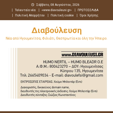
Μεταπηδήστε
Σάββατο, 08 Αυγούστου, 2026
στο
Τελευταία νέα
«www.diavouleusi.gr»
ΠΡΩΤΟΣΕΛΙΔΑ
περιεχόμενο
Πολιτική Απορρήτου
Πολιτική cookie
Όροι Χρήσης
Διαβούλευση
Νέα από Ηγουμενίτσα, Φιλιάτι, Θεσπρωτία και όλη την Ήπειρο.