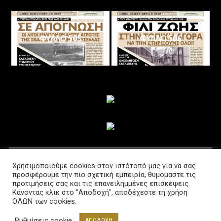
ΦΥΛΛΟ 505
ΦΥΛΛΟ 506
ΑΚΟΛΟΥΘΗΣΤΕ ΜΑΣ
Χρησιμοποιούμε cookies στον ιστότοπό μας για να σας
προσφέρουμε την πιο σχετική εμπειρία, θυμόμαστε τις
προτιμήσεις σας και τις επανειλημμένες επισκέψεις.
Κάνοντας κλικ στο "Αποδοχή", αποδέχεστε τη χρήση
ΟΛΩΝ των cookies.
Ρυθμίσεις cookie
ΑΠΟΔΟΧΗ