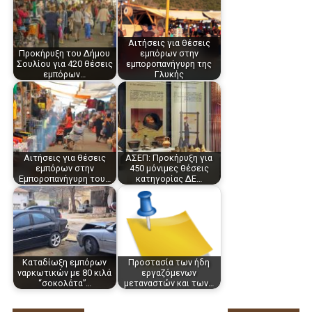
Αιτήσεις για θέσεις
Προκήρυξη του Δήμου
εμπόρων στην
Σουλίου για 420 θέσεις
εμποροπανήγυρη της
εμπόρων…
Γλυκής
Αιτήσεις για θέσεις
ΑΣΕΠ: Προκήρυξη για
εμπόρων στην
450 μόνιμες θέσεις
Eμποροπανήγυρη του…
κατηγορίας ΔΕ…
Καταδίωξη εμπόρων
Προστασία των ήδη
ναρκωτικών με 80 κιλά
εργαζόμενων
“σοκολάτα”…
μεταναστών και των…