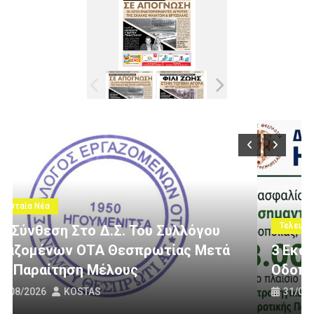
Τελευταία Νέα
ά
3 Εκατομμύρια Ευρώ Για Αγροτική
Οδοποιία Στον Δήμο Ηγουμενίτσας
31/07/2026
KOSTAS