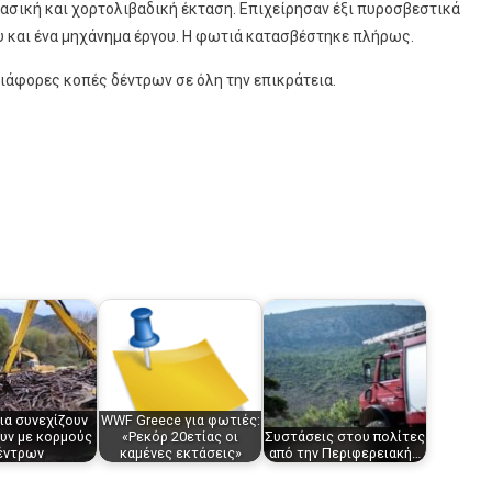
ασική και χορτολιβαδική έκταση. Επιχείρησαν έξι πυροσβεστικά
υ και ένα μηχάνημα έργου. Η φωτιά κατασβέστηκε πλήρως.
ιάφορες κοπές δέντρων σε όλη την επικράτεια.
ια συνεχίζουν
WWF Greece για φωτιές:
ουν με κορμούς
«Ρεκόρ 20ετίας οι
Συστάσεις στου πολίτες
έντρων
καμένες εκτάσεις»
από την Περιφερειακή…