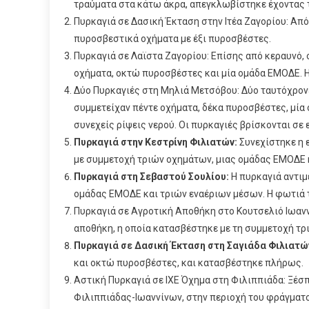
τραύματα στα κάτω άκρα, απεγκλωβίστηκε έχοντας τ
Πυρκαγιά σε Δασική Έκταση στην Ιτέα Ζαγορίου: Απ
πυροσβεστικά οχήματα με έξι πυροσβέστες.
Πυρκαγιά σε Λαϊστα Ζαγορίου: Επίσης από κεραυνό,
οχήματα, οκτώ πυροσβέστες και μία ομάδα ΕΜΟΔΕ. Η
Δύο Πυρκαγιές στη Μηλιά Μετσόβου: Δύο ταυτόχρο
συμμετείχαν πέντε οχήματα, δέκα πυροσβέστες, μία
συνεχείς ρίψεις νερού. Οι πυρκαγιές βρίσκονται σε 
Πυρκαγιά στην Κεστρίνη Φιλιατών:
Συνεχίστηκε η 
με συμμετοχή τριών οχημάτων, μιας ομάδας ΕΜΟΔΕ 
Πυρκαγιά στη Σεβαστού Σουλίου:
Η πυρκαγιά αντιμ
ομάδας ΕΜΟΔΕ και τριών εναέριων μέσων. Η φωτιά 
Πυρκαγιά σε Αγροτική Αποθήκη στο Κουτσελιό Ιωαν
αποθήκη, η οποία κατασβέστηκε με τη συμμετοχή 
Πυρκαγιά σε Δασική Έκταση στη Σαγιάδα Φιλιατώ
και οκτώ πυροσβέστες, και κατασβέστηκε πλήρως.
Αστική Πυρκαγιά σε ΙΧΕ Όχημα στη Φιλιππιάδα: Ξέσπ
Φιλιππιάδας-Ιωαννίνων, στην περιοχή του φράγματ