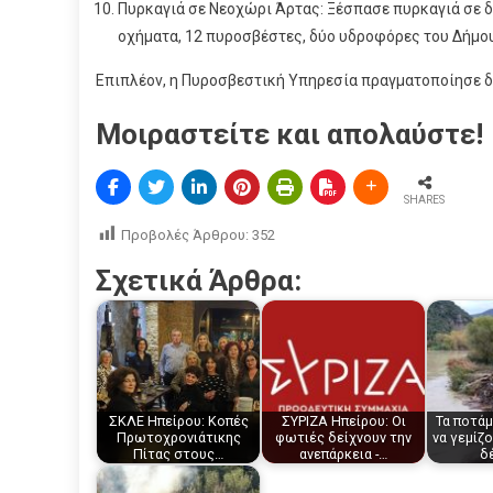
Πυρκαγιά σε Νεοχώρι Άρτας: Ξέσπασε πυρκαγιά σε δ
οχήματα, 12 πυροσβέστες, δύο υδροφόρες του Δήμο
Επιπλέον, η Πυροσβεστική Υπηρεσία πραγματοποίησε δ
Μοιραστείτε και απολαύστε!
SHARES
Προβολές Άρθρου:
352
Σχετικά Άρθρα:
ΣΚΛΕ Ηπείρου: Κοπές
ΣΥΡΙΖΑ Ηπείρου: Οι
Τα ποτάμ
Πρωτοχρονιάτικης
φωτιές δείχνουν την
να γεμίζ
Πίτας στους…
ανεπάρκεια -…
δ