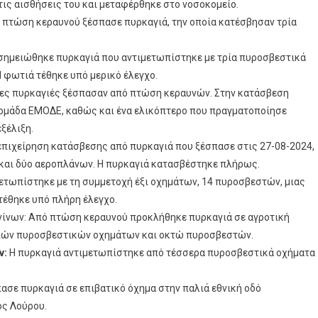
ις αισθήσεις του και μεταφέρθηκε στο νοσοκομείο.
ό πτώση κεραυνού ξέσπασε πυρκαγιά, την οποία κατέσβησαν τρία
 σημειώθηκε πυρκαγιά που αντιμετωπίστηκε με τρία πυροσβεστικά
 φωτιά τέθηκε υπό μερικό έλεγχο.
νες πυρκαγιές ξέσπασαν από πτώση κεραυνών. Στην κατάσβεση
 ομάδα ΕΜΟΔΕ, καθώς και ένα ελικόπτερο που πραγματοποίησε
εξέλιξη.
επιχείρηση κατάσβεσης από πυρκαγιά που ξέσπασε στις 27-08-2024,
και δύο αεροπλάνων. Η πυρκαγιά κατασβέστηκε πλήρως.
ετωπίστηκε με τη συμμετοχή έξι οχημάτων, 14 πυροσβεστών, μιας
τέθηκε υπό πλήρη έλεγχο.
νίνων: Από πτώση κεραυνού προκλήθηκε πυρκαγιά σε αγροτική
τριών πυροσβεστικών οχημάτων και οκτώ πυροσβεστών.
ν:
Η πυρκαγιά αντιμετωπίστηκε από τέσσερα πυροσβεστικά οχήματα
ασε πυρκαγιά σε επιβατικό όχημα στην παλιά εθνική οδό
ος Λούρου.