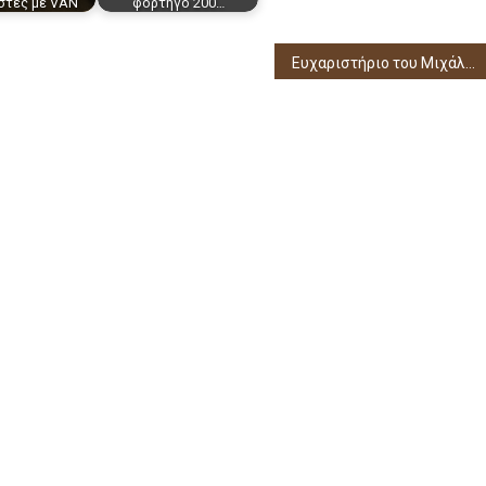
στες με VAN
φορτηγό 200…
Ευχαριστήριο του Μιχάλη Κάτσινου