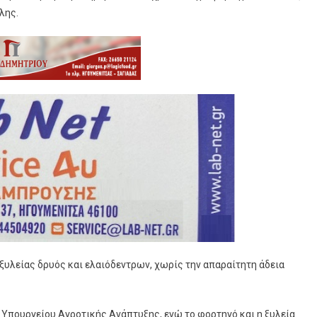
λης.
ξυλείας δρυός και ελαιόδεντρων, χωρίς την απαραίτητη άδεια
Υπουργείου Αγροτικής Ανάπτυξης, ενώ το φορτηγό και η ξυλεία