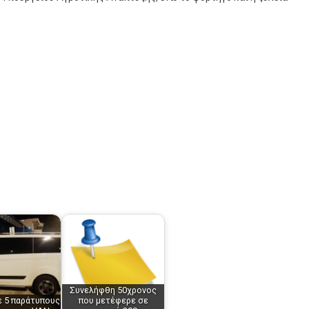
Συνελήφθη 50χρονος
 5 παράτυπους
που μετέφερε σε