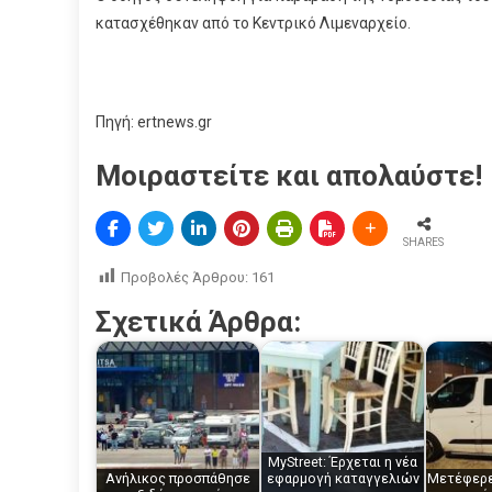
κατασχέθηκαν από το Κεντρικό Λιμεναρχείο.
Πηγή: ertnews.gr
Μοιραστείτε και απολαύστε!
SHARES
Προβολές Άρθρου:
161
Σχετικά Άρθρα:
MyStreet: Έρχεται η νέα
Ανήλικος προσπάθησε
εφαρμογή καταγγελιών
Μετέφερε