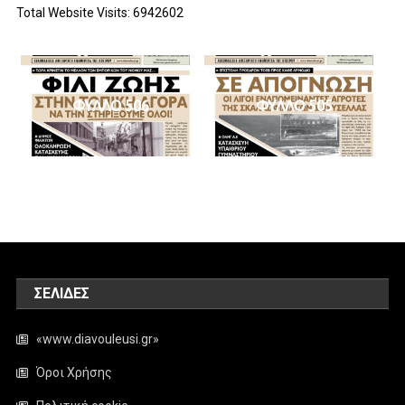
Total Website Visits: 6942602
ΦΥΛΛΟ 506
ΦΥΛΛΟ 505
ΣΕΛΊΔΕΣ
«www.diavouleusi.gr»
Όροι Χρήσης