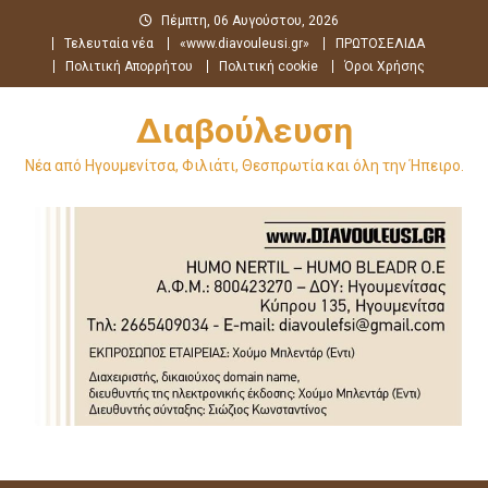
Μεταπηδήστε
Πέμπτη, 06 Αυγούστου, 2026
στο
Τελευταία νέα
«www.diavouleusi.gr»
ΠΡΩΤΟΣΕΛΙΔΑ
περιεχόμενο
Πολιτική Απορρήτου
Πολιτική cookie
Όροι Χρήσης
Διαβούλευση
Νέα από Ηγουμενίτσα, Φιλιάτι, Θεσπρωτία και όλη την Ήπειρο.