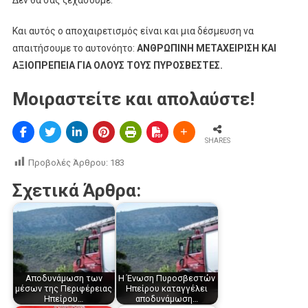
Δεν θα σας ξεχάσουμε.
Και αυτός ο αποχαιρετισμός είναι και μια δέσμευση να
απαιτήσουμε το αυτονόητο:
ΑΝΘΡΩΠΙΝΗ ΜΕΤΑΧΕΙΡΙΣΗ ΚΑΙ
ΑΞΙΟΠΡΕΠΕΙΑ ΓΙΑ ΟΛΟΥΣ ΤΟΥΣ ΠΥΡΟΣΒΕΣΤΕΣ.
Μοιραστείτε και απολαύστε!
SHARES
Προβολές Άρθρου:
183
Σχετικά Άρθρα:
Αποδυνάμωση των
H Ένωση Πυροσβεστών
μέσων της Περιφέρειας
Ηπείρου καταγγέλει
Ηπείρου…
αποδυνάμωση…