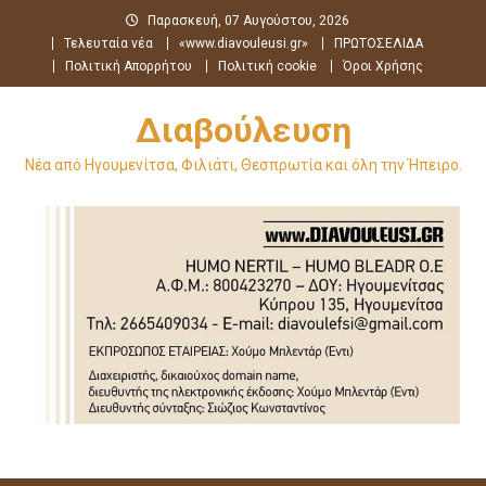
Μεταπηδήστε
Παρασκευή, 07 Αυγούστου, 2026
στο
Τελευταία νέα
«www.diavouleusi.gr»
ΠΡΩΤΟΣΕΛΙΔΑ
περιεχόμενο
Πολιτική Απορρήτου
Πολιτική cookie
Όροι Χρήσης
Διαβούλευση
Νέα από Ηγουμενίτσα, Φιλιάτι, Θεσπρωτία και όλη την Ήπειρο.