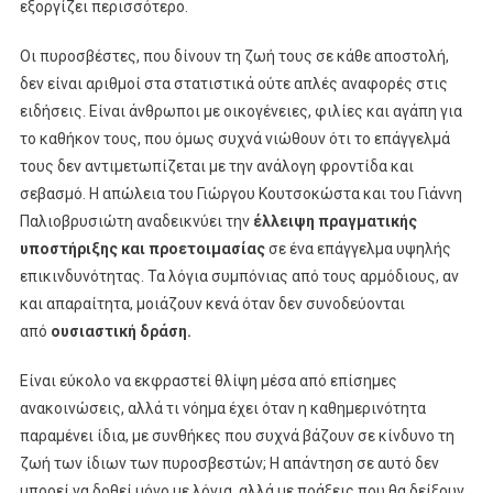
εξοργίζει περισσότερο.
Οι πυροσβέστες, που δίνουν τη ζωή τους σε κάθε αποστολή,
δεν είναι αριθμοί στα στατιστικά ούτε απλές αναφορές στις
ειδήσεις. Είναι άνθρωποι με οικογένειες, φιλίες και αγάπη για
το καθήκον τους, που όμως συχνά νιώθουν ότι το επάγγελμά
τους δεν αντιμετωπίζεται με την ανάλογη φροντίδα και
σεβασμό. Η απώλεια του Γιώργου Κουτσοκώστα και του Γιάννη
Παλιοβρυσιώτη αναδεικνύει την
έλλειψη πραγματικής
υποστήριξης και προετοιμασίας
σε ένα επάγγελμα υψηλής
επικινδυνότητας. Τα λόγια συμπόνιας από τους αρμόδιους, αν
και απαραίτητα, μοιάζουν κενά όταν δεν συνοδεύονται
από
ουσιαστική δράση.
Είναι εύκολο να εκφραστεί θλίψη μέσα από επίσημες
ανακοινώσεις, αλλά τι νόημα έχει όταν η καθημερινότητα
παραμένει ίδια, με συνθήκες που συχνά βάζουν σε κίνδυνο τη
ζωή των ίδιων των πυροσβεστών; Η απάντηση σε αυτό δεν
μπορεί να δοθεί μόνο με λόγια, αλλά με πράξεις που θα δείξουν