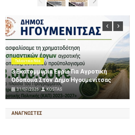
Τελευταία Νέα
Πολίτες Θεσπρωτίας Ενάντια Στις
ική
Ανεμογεννήτριες: Ποιον Ενοχλούν
τσας
Πανό Μας;
25/07/2026
KOSTAS
ΑΝΑΓΝΩΣΤΕΣ