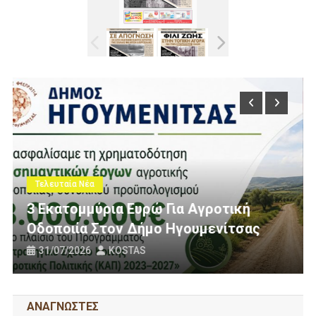
Τελευταία Νέα
Πολίτες Θεσπρωτίας Ενάντια Στι
τική
Ανεμογεννήτριες: Ποιον Ενοχλού
ίτσας
Πανό Μας;
25/07/2026
KOSTAS
ΑΝΑΓΝΩΣΤΕΣ