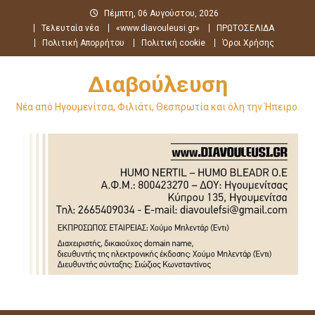
Μεταπηδήστε
Πέμπτη, 06 Αυγούστου, 2026
στο
Τελευταία νέα
«www.diavouleusi.gr»
ΠΡΩΤΟΣΕΛΙΔΑ
περιεχόμενο
Πολιτική Απορρήτου
Πολιτική cookie
Όροι Χρήσης
Διαβούλευση
Νέα από Ηγουμενίτσα, Φιλιάτι, Θεσπρωτία και όλη την Ήπειρο.