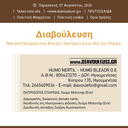
Μεταπηδήστε
Παρασκευή, 07 Αυγούστου, 2026
στο
Τελευταία νέα
«www.diavouleusi.gr»
ΠΡΩΤΟΣΕΛΙΔΑ
περιεχόμενο
Πολιτική Απορρήτου
Πολιτική cookie
Όροι Χρήσης
Διαβούλευση
Νέα από Ηγουμενίτσα, Φιλιάτι, Θεσπρωτία και όλη την Ήπειρο.