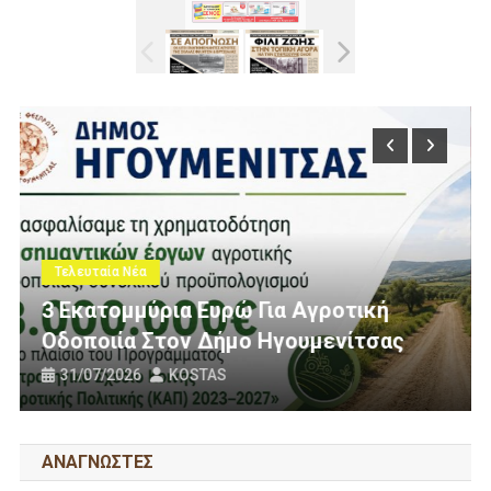
Τελευταία Νέα
Πολίτες Θεσπρωτίας Ενάντια Σ
ροτική
Ανεμογεννήτριες: Ποιον Ενοχλ
ενίτσας
Πανό Μας;
25/07/2026
KOSTAS
ΑΝΑΓΝΩΣΤΕΣ