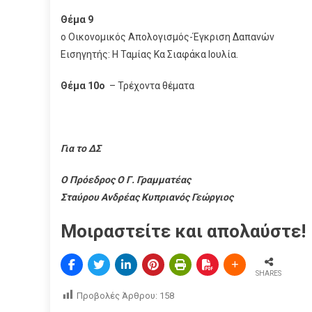
Θέμα 9
ο Οικονομικός Απολογισμός-Έγκριση Δαπανών
Εισηγητής: Η Ταμίας Κα Σιαφάκα Ιουλία.
Θέμα 10ο
– Τρέχοντα θέματα
Για το ΔΣ
Ο Πρόεδρος Ο Γ. Γραμματέας
Σταύρου Ανδρέας Κυπριανός Γεώργιος
Μοιραστείτε και απολαύστε!
SHARES
Προβολές Άρθρου:
158