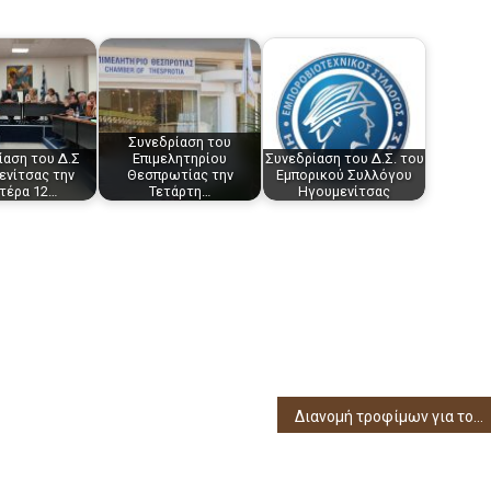
Συνεδρίαση του
ίαση του Δ.Σ
Επιμελητηρίου
Συνεδρίαση του Δ.Σ. του
ενίτσας την
Θεσπρωτίας την
Εμπορικού Συλλόγου
τέρα 12…
Τετάρτη…
Ηγουμενίτσας
Διανομή τροφίμων για τον Ιανουάριο από το Κοινωνικό Παντοπωλείο Δήμου Σουλίου