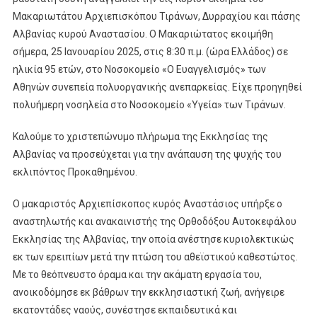
Μακαριωτάτου Αρχιεπισκόπου Τιράνων, Δυρραχίου και πάσης
Αλβανίας κυρού Αναστασίου. Ο Μακαριώτατος εκοιμήθη
σήμερα, 25 Ιανουαρίου 2025, στις 8:30 π.μ. (ώρα Ελλάδος) σε
ηλικία 95 ετών, στο Νοσοκομείο «Ο Ευαγγελισμός» των
Αθηνών συνεπεία πολυοργανικής ανεπαρκείας. Είχε προηγηθεί
πολυήμερη νοσηλεία στο Νοσοκομείο «Υγεία» των Τιράνων.
Καλούμε το χριστεπώνυμο πλήρωμα της Εκκλησίας της
Αλβανίας να προσεύχεται για την ανάπαυση της ψυχής του
εκλιπόντος Προκαθημένου.
Ο μακαριστός Αρχιεπίσκοπος κυρός Αναστάσιος υπήρξε ο
αναστηλωτής και ανακαινιστής της Ορθοδόξου Αυτοκεφάλου
Εκκλησίας της Αλβανίας, την οποία ανέστησε κυριολεκτικώς
εκ των ερειπίων μετά την πτώση του αθεϊστικού καθεστώτος.
Με το θεόπνευστο όραμα και την ακάματη εργασία του,
ανοικοδόμησε εκ βάθρων την εκκλησιαστική ζωή, ανήγειρε
εκατοντάδες ναούς, συνέστησε εκπαιδευτικά και