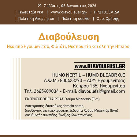
Μεταπηδήστε
Σάββατο, 08 Αυγούστου, 2026
στο
Τελευταία νέα
«www.diavouleusi.gr»
ΠΡΩΤΟΣΕΛΙΔΑ
περιεχόμενο
Πολιτική Απορρήτου
Πολιτική cookie
Όροι Χρήσης
Διαβούλευση
Νέα από Ηγουμενίτσα, Φιλιάτι, Θεσπρωτία και όλη την Ήπειρο.