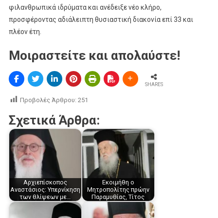
φιλανθρωπικά ιδρύματα και ανέδειξε νέο κλήρο,
προσφέροντας αδιάλειπτη θυσιαστική διακονία επί 33 και
πλέον έτη.
Μοιραστείτε και απολαύστε!
SHARES
Προβολές Άρθρου:
251
Σχετικά Άρθρα:
Αρχιεπίσκοπος
Εκοιμήθη ο
Αναστάσιος: Υπερνίκηση
Μητροπολίτης πρώην
των θλίψεων με…
Παραμυθίας, Τίτος