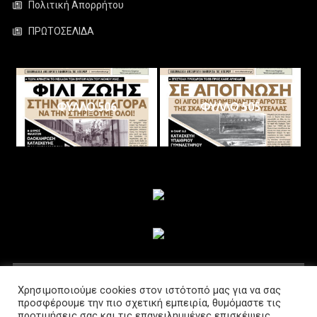
Πολιτική Απορρήτου
ΠΡΩΤΟΣΕΛΙΔΑ
ΦΥΛΛΟ 506
ΦΥΛΛΟ 505
ΑΚΟΛΟΥΘΗΣΤΕ ΜΑΣ
Χρησιμοποιούμε cookies στον ιστότοπό μας για να σας
προσφέρουμε την πιο σχετική εμπειρία, θυμόμαστε τις
προτιμήσεις σας και τις επανειλημμένες επισκέψεις.