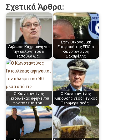
Σχετικά Άρθρα:
Στην Οικονομική
Δήλωση Καχριμάνη για
Επιτροπή της ΕΠΟ ο
την εκλογή του κ.
Κωνσταντίνος
Τασούλα ως…
Σακαρέλης
Ο Κωνσταντίνος
Ο Κωνσταντίνος
Γκιουλέκας αφηγείται
Κακούσης νέος Γενικός
τον πόλεμο του…
Περιφερειακός…