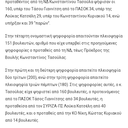
προταθέντος από τη ΝΔ Κωνσταντίνου Τασούλα ψήφισαν οι
160, υπέρ του Τάσου Γιαννίτση από το ΠΑΣΟΚ 34, υπέρ της
Λούκας Κατσέλη 29, υπέρ του Κωνσταντίνου Κυριακού 14, ενώ
υπήρξαν και 39 “παρών”.
Στην τέταρτη ονομαστική ψηφοφορία απαιτούνταν πλειοψηφία
151 βουλευτών, αριθμό που είχε υπερβεί στις προηγούμενες
ψηφοφορίες ο προταθείς από τη ΝΔ, τέως Πρόεδρος της
Βουλής Κωνσταντίνος Τασούλας.
Στην πρώτη και τη δεύτερη ψηφοφορία απαιτείτο πλειοψηφία
δύο τρίτων (200), ενώ στην τρίτη ψηφοφορία απαιτείτο
πλειοψηφία τριών πέμπτων (180). Στις ψηφοφορίες αυτές, ο κ.
Τασούλας είχε ψηφιστεί από 160 βουλευτές, ο προτεινόμενος
από το ΠΑΣΟΚ Τάσος Γιαννίτσης από 34 βουλευτές, η
προταθείσα από τον ΣΥΡΙΖΑ-ΠΣ Λούκα Κατσέλη από 40
βουλευτές, και ο προταθείς από την ΚΟ Νίκη, Κώστας Κυριακού
από 14 βουλευτές.