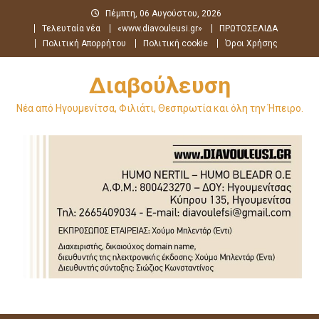
Μεταπηδήστε
Πέμπτη, 06 Αυγούστου, 2026
στο
Τελευταία νέα
«www.diavouleusi.gr»
ΠΡΩΤΟΣΕΛΙΔΑ
περιεχόμενο
Πολιτική Απορρήτου
Πολιτική cookie
Όροι Χρήσης
Διαβούλευση
Νέα από Ηγουμενίτσα, Φιλιάτι, Θεσπρωτία και όλη την Ήπειρο.