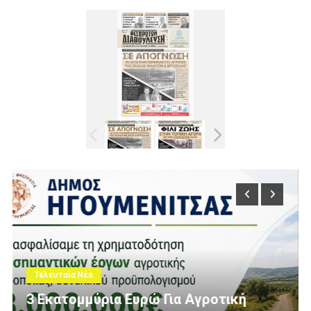
Τελευταία Νέα
Πολίτες Θεσπρωτίας Ενάντια Στις
ική
Ανεμογεννήτριες: Ποιον Ενοχλούν