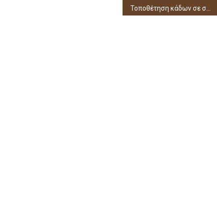
Τοποθέτηση κάδων σε σχήμα καρδιάς για την συλλογή πλαστικών καπακιών σε σημεία του Δήμου Ηγουμενίτσας