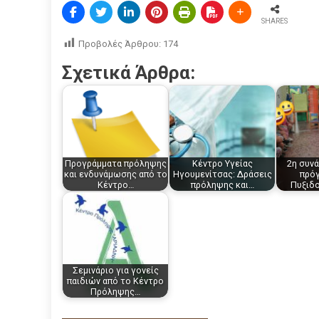
SHARES
Προβολές Άρθρου:
174
Σχετικά Άρθρα:
Προγράμματα πρόληψης
Κέντρο Υγείας
2η συνά
και ενδυνάμωσης από το
Ηγουμενίτσας: Δράσεις
πρό
Κέντρο…
πρόληψης και…
Πυξιδο
Σεμινάριο για γονείς
παιδιών από το Κέντρο
Πρόληψης…