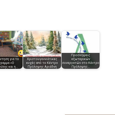
Προσλήψεις
ντηση για το
Χριστουγεννιάτικες
εξωτερικών
γραμμα «Ο
ευχές από το Κέντρο
συνεργατών στο Κέντρο
ύλης και η…
Πρόληψης Αριάδνη
Πρόληψης…