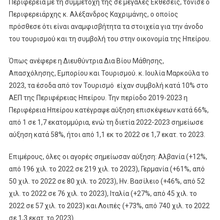
Περιφέρεια με τη συμμετοχή της σε μεγάλες Εκθέσεις, τόνισε ο
Περιφερειάρχης κ. Αλέξανδρος Καχριμάνης, ο οποίος
πρόσθεσε ότι είναι αναμφισβήτητα τα στοιχεία για την άνοδο
του τουρισμού και τη συμβολή του στην οικονομία της Ηπείρου.
Όπως ανέφερε η Διευθύντρια Δια Βίου Μάθησης,
Απασχόλησης, Εμπορίου και Τουρισμού. κ. Ιουλία Μαρκούλα το
2023, τα έσοδα από τον Τουρισμό είχαν συμβολή κατά 10% στο
ΑΕΠ της Περιφέρειας Ηπείρου. Την περίοδο 2019-2023 η
Περιφέρεια Ηπείρου κατέγραψε αύξηση επισκέψεων κατά 66%,
από 1 σε 1,7 εκατομμύρια, ενώ τη διετία 2022-2023 σημείωσε
αύξηση κατά 58%, ήτοι από 1,1 εκ το 2022 σε 1,7 εκατ. το 2023.
Επιμέρους, όλες οι αγορές σημείωσαν αύξηση: Αλβανία (+12%,
από 196 χιλ. το 2022 σε 219 χιλ. το 2023), Γερμανία (+61%, από
50 χιλ. το 2022 σε 80 χιλ. το 2023), Ην. Βασίλειο (+46%, από 52
χιλ. το 2022 σε 76 χιλ. το 2023), Ιταλία (+27%, από 45 χιλ. το
2022 σε 57 χιλ. το 2023) και Λοιπές (+73%, από 740 χιλ. το 2022
σε 1,3 εκατ. το 2023).