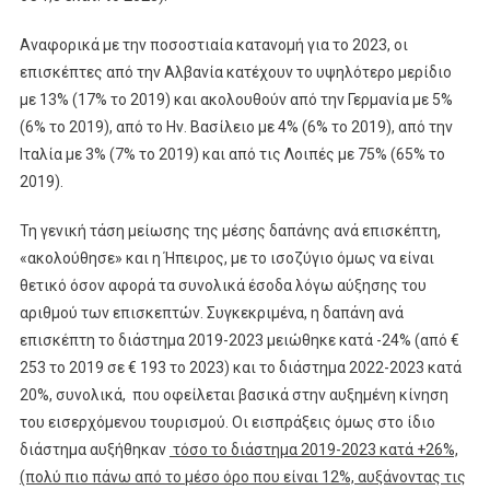
Αναφορικά με την ποσοστιαία κατανομή για το 2023, οι
επισκέπτες από την Αλβανία κατέχουν το υψηλότερο μερίδιο
με 13% (17% το 2019) και ακολουθούν από την Γερμανία με 5%
(6% το 2019), από το Ην. Βασίλειο με 4% (6% το 2019), από την
Ιταλία με 3% (7% το 2019) και από τις Λοιπές με 75% (65% το
2019).
Τη γενική τάση μείωσης της μέσης δαπάνης ανά επισκέπτη,
«ακολούθησε» και η Ήπειρος, με το ισοζύγιο όμως να είναι
θετικό όσον αφορά τα συνολικά έσοδα λόγω αύξησης του
αριθμού των επισκεπτών. Συγκεκριμένα, η δαπάνη ανά
επισκέπτη το διάστημα 2019-2023 μειώθηκε κατά -24% (από €
253 το 2019 σε € 193 το 2023) και το διάστημα 2022-2023 κατά
20%, συνολικά, που οφείλεται βασικά στην αυξημένη κίνηση
του εισερχόμενου τουρισμού. Οι εισπράξεις όμως στο ίδιο
διάστημα αυξήθηκαν
τόσο το διάστημα 2019-2023 κατά +26%,
(πολύ πιο πάνω από το μέσο όρο που είναι 12%, αυξάνοντας τις