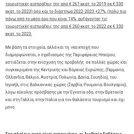
τουριστικές εισπράξεις της από € 261 εκατ. το 2019 σε € 330
εκατ. το 2023) όσο και το διάστημα 2022-2023 +27%, (πολύ πιο
πάνω από το μέσο όρο που είναι 14%, αυξάνοντας τις
τουριστικές εισπράξεις της από € 260 εκατ. το 2022 σε € 330
εκατ. το 2023.
Με βάση τα στοιχεία, αλλά και τη νέα εποχή που
διαμορφώνεται, ο σχεδιασμός της Περιφέρειας Ηπείρου,
εστιάζεται στην ενίσχυση της προβολής σε πολλές χώρες και
συγκεκριμένα της Κεντρικής και Βόρειας Ευρώπης, (Γερμανία,
Ολλανδία, Βέλγιο, Αυστρία, Πολωνία, Δανία, Σουηδία), του
Ισραήλ, στις Βαλκανικές χώρες (Σερβία, Ρουμανία, Βουλγαρία),
λόγω εύκολης πρόσβασης με την Εγνατία οδό, στην Βρετανία
και στη Γαλλία, στην Ιταλία για τον θαλάσσιο τουρισμό και όχι
μόνο.