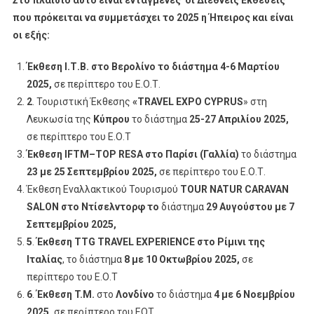
Στο πλαίσιο αυτό είναι ενταγμένες οι Διεθνείς Εκθέσεις
που πρόκειται να συμμετάσχει το 2025 η Ήπειρος και είναι
οι εξής:
Έκθεση Ι.Τ.Β. στο Βερολίνο το διάστημα 4-6 Μαρτίου
2025,
σε περίπτερο του Ε.Ο.Τ.
2
. Τουριστική Έκθεσης
«TRAVEL EXPO CYPRUS
» στη
Λευκωσία της
Κύπρου
το διάστημα
25-27 Απριλίου 2025,
σε περίπτερο του Ε.Ο.Τ
Έκθεση
IFTM
–
TOP
RESA
στο Παρίσι (Γαλλία)
το διάστημα
23 με 25 Σεπτεμβρίου 2025
,
σε περίπτερο του Ε.Ο.Τ.
Έκθεση Εναλλακτικού Τουρισμού
TOUR
NATUR
CARAVAN
SALON
στο Ντίσελντορφ το
διάστημα
29 Αυγούστου με 7
Σεπτεμβρίου 2025,
5
.
Έκθεση
TTG
TRAVEL
EXPERIENCE
στο
Ρίμινι της
Ιταλίας
, το διάστημα
8 με 10 Οκτωβρίου 2025,
σε
περίπτερο του Ε.Ο.Τ
6
.
Έκθεση
T.M.
στο
Λονδίνο
το διάστημα
4 με 6
Νοεμβρίου
2025,
σε περίπτερο του ΕΟΤ