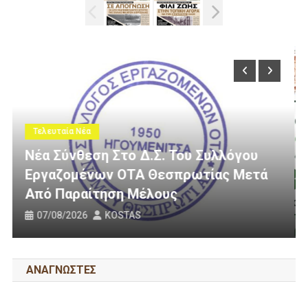
Τελευταία Νέα
τά
3 Εκατομμύρια Ευρώ Για Αγροτική
Οδοποιία Στον Δήμο Ηγουμενίτσας
31/07/2026
KOSTAS
ΑΝΑΓΝΩΣΤΕΣ