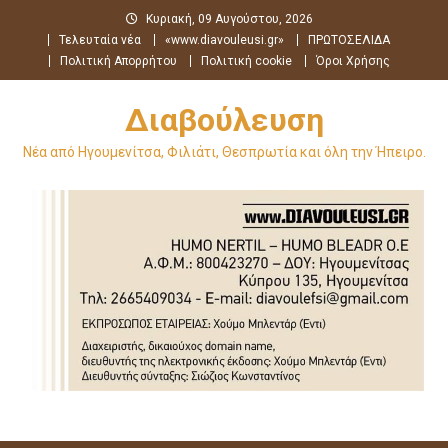
Μεταπηδήστε
Κυριακή, 09 Αυγούστου, 2026
στο
Τελευταία νέα
«www.diavouleusi.gr»
ΠΡΩΤΟΣΕΛΙΔΑ
περιεχόμενο
Πολιτική Απορρήτου
Πολιτική cookie
Όροι Χρήσης
Διαβούλευση
Νέα από Ηγουμενίτσα, Φιλιάτι, Θεσπρωτία και όλη την Ήπειρο.