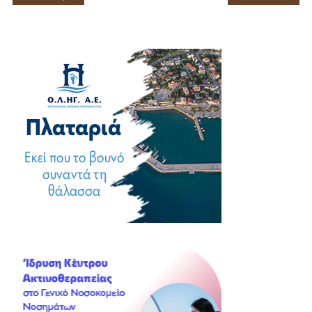
άρθρων