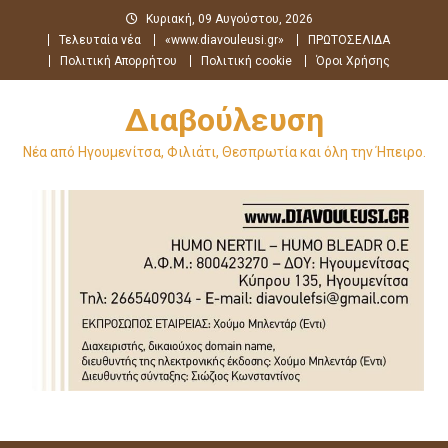
Μεταπηδήστε
Κυριακή, 09 Αυγούστου, 2026
στο
Τελευταία νέα
«www.diavouleusi.gr»
ΠΡΩΤΟΣΕΛΙΔΑ
περιεχόμενο
Πολιτική Απορρήτου
Πολιτική cookie
Όροι Χρήσης
Διαβούλευση
Νέα από Ηγουμενίτσα, Φιλιάτι, Θεσπρωτία και όλη την Ήπειρο.