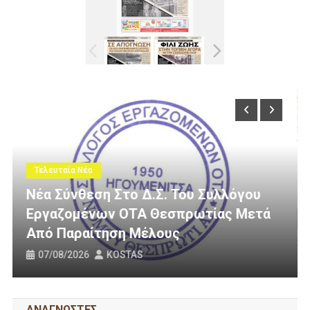
Τελευταία Νέα
Συλλόγου
τίας Μετά
3 Εκατομμύρια Ευρώ Για Αγροτι
Οδοποιία Στον Δήμο Ηγουμενί
31/07/2026
KOSTAS
ΑΝΑΓΝΩΣΤΕΣ