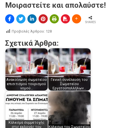
Μοιραστείτε και απολαύστε!
SHARES
Προβολές Άρθρου:
128
Σχετικά Άρθρα:
Aνακοίνωση σωματείου
Γενική συνέλευση του
επισιτισμού τουρισμού
Σωματείου
νομού…
Εργατοϋπαλλήλων…
Κάλεσμα συμμετοχής
στις εκλογές του
Κάλεσμα του Σωματείου