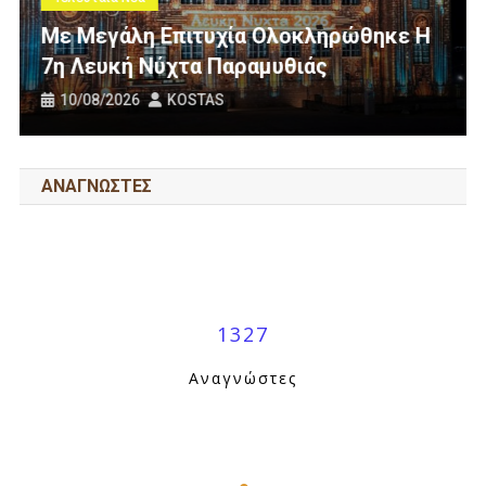
Νέα Σύνθεση Στο Δ.Σ. Του Συλλόγ
ώθηκε Η
Εργαζομένων ΟΤΑ Θεσπρωτίας Μ
Από Παραίτηση Μέλους
07/08/2026
KOSTAS
ΑΝΑΓΝΩΣΤΕΣ
1327
Αναγνώστες