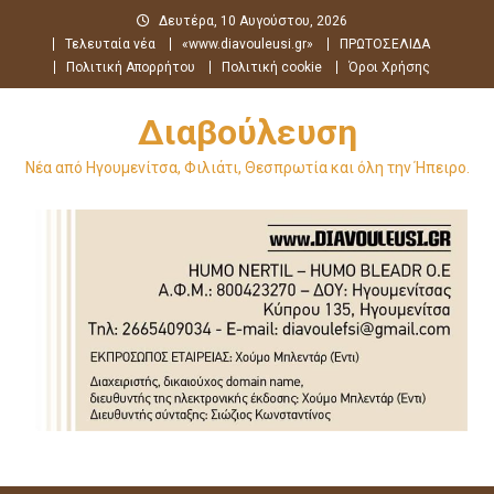
Μεταπηδήστε
Δευτέρα, 10 Αυγούστου, 2026
στο
Τελευταία νέα
«www.diavouleusi.gr»
ΠΡΩΤΟΣΕΛΙΔΑ
περιεχόμενο
Πολιτική Απορρήτου
Πολιτική cookie
Όροι Χρήσης
Διαβούλευση
Νέα από Ηγουμενίτσα, Φιλιάτι, Θεσπρωτία και όλη την Ήπειρο.