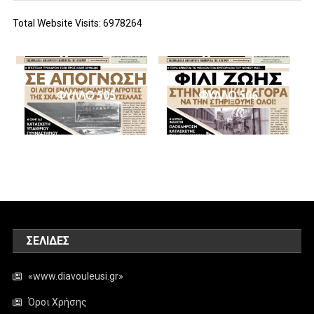
Total Website Visits: 6978264
ΦΥΛΛΟ 505
ΦΥΛΛΟ 506
ΣΕΛΊΔΕΣ
«www.diavouleusi.gr»
Όροι Χρήσης