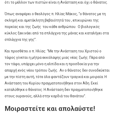
ότι το μέλλον των πιστών είναι η Ανάσταση και όχι ο θάνατος.
Όπως αναφέρει ο θεολόγος π. Ηλίας Μάκος, “ο θάνατος με τη
σκληρή και αμετάκλητη βεβαιότητά του , επικυρώνει της
πορείας και της ζωής του κάθε ανθρώπου. Ο βιολογικός
κύκλος ξεκινάει από τα σπλάγχνα της μάνας και καταλήγει στα
σπλάγχνα της γης”.
Και προσθέτει ο π. Ηλίας: “Με την Ανάσταση του Χριστού ο
τάφος γίνεται η μήτρα εκκόλαψης μιας νέας ζωής. Πέρα από
τον τάφο, υπάρχει μόνο η ελπίδα και η προσδοκία για την
απαρχή ενός νέου τρόπου ζωής. Αν ο θάνατος δεν συνοδεύεται
με την πίστη αυτή, τότε όλα φαντάζουν τραγικά και μοιραία. Η
Ανάσταση του Κυρίου πραγματοποιήθηκε στον Άδη. Εκεί
καταλύθηκε ο θάνατος. Η Ανάσταση δεν πραγματοποιήθηκε
στους ουρανούς, αλλά στην καρδιά του θανάτου”.
Μοιραστείτε και απολαύστε!