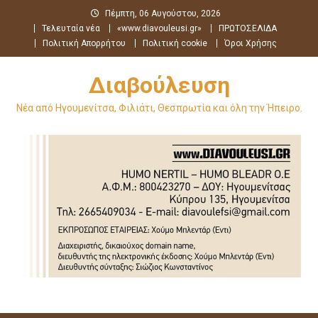
Μεταπηδήστε
Πέμπτη, 06 Αυγούστου, 2026
στο
Τελευταία νέα
«www.diavouleusi.gr»
ΠΡΩΤΟΣΕΛΙΔΑ
περιεχόμενο
Πολιτική Απορρήτου
Πολιτική cookie
Όροι Χρήσης
Διαβούλευση
Νέα από Ηγουμενίτσα, Φιλιάτι, Θεσπρωτία και όλη την Ήπειρο.