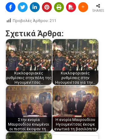
SHARES
Προβολές Άρθρου:
211
Σχετικά Άρθρα:
Κυκλοφοριακές
Κυκλοφοριακές
ρυθμίσεις στην πόλη της
ρυθμίσεις στην
Ηγουμενίτσας…
Ηγουμενίτσα για την…
Στην ενορία
Η ενορία Μαυρουδίου
Μαυρουδίου ενωμένοι
Ηγουμενίτσας έκοψε
οι πιστοί έκοψαν τη…
ενωτικά τη βασιλόπιτα