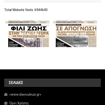
Total Website Visits: 6944640
ΦΥΛΛΟ 506
ΦΥΛΛΟ 505
ΣΕΛΊΔΕΣ
«www.diavouleusi.gr»
Όροι Χρήσης