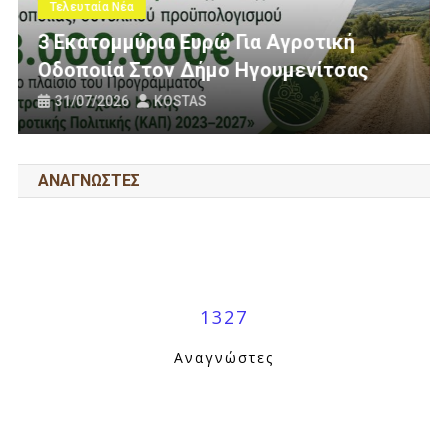
Πολίτες Θεσπρωτίας Ενάντια Στις
ική
Ανεμογεννήτριες: Ποιον Ενοχλούν
τσας
Πανό Μας;
25/07/2026
KOSTAS
ΑΝΑΓΝΩΣΤΕΣ
1327
Αναγνώστες