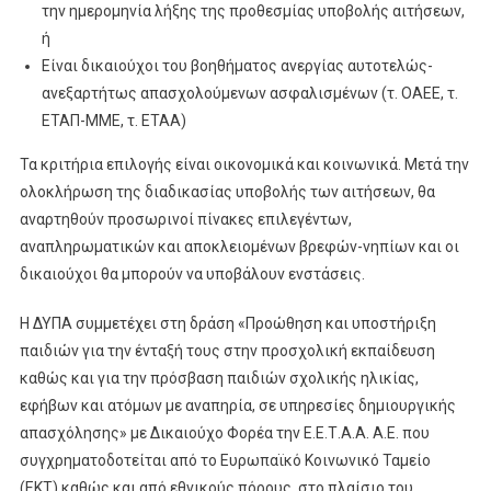
την ημερομηνία λήξης της προθεσμίας υποβολής αιτήσεων,
ή
Είναι δικαιούχοι του βοηθήματος ανεργίας αυτοτελώς-
ανεξαρτήτως απασχολούμενων ασφαλισμένων (τ. ΟΑΕΕ, τ.
ΕΤΑΠ-ΜΜΕ, τ. ΕΤΑΑ)
Τα κριτήρια επιλογής είναι οικονομικά και κοινωνικά. Μετά την
ολοκλήρωση της διαδικασίας υποβολής των αιτήσεων, θα
αναρτηθούν προσωρινοί πίνακες επιλεγέντων,
αναπληρωματικών και αποκλειομένων βρεφών-νηπίων και οι
δικαιούχοι θα μπορούν να υποβάλουν ενστάσεις.
Η ΔΥΠΑ συμμετέχει στη δράση «Προώθηση και υποστήριξη
παιδιών για την ένταξή τους στην προσχολική εκπαίδευση
καθώς και για την πρόσβαση παιδιών σχολικής ηλικίας,
εφήβων και ατόμων με αναπηρία, σε υπηρεσίες δημιουργικής
απασχόλησης» με Δικαιούχο Φορέα την Ε.Ε.Τ.Α.Α. Α.Ε. που
συγχρηματοδοτείται από το Ευρωπαϊκό Κοινωνικό Ταμείο
(ΕΚΤ) καθώς και από εθνικούς πόρους, στο πλαίσιο του