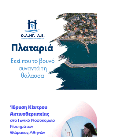
άρθρων