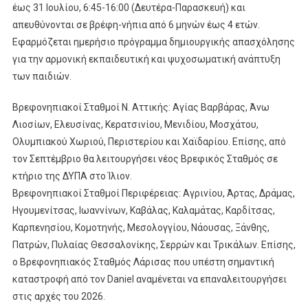
έως 31 Ιουλίου, 6:45-16:00 (Δευτέρα-Παρασκευή) και
απευθύνονται σε βρέφη-νήπια από 6 μηνών έως 4 ετών.
Εφαρμόζεται ημερήσιο πρόγραμμα δημιουργικής απασχόλησης
για την αρμονική εκπαιδευτική και ψυχοσωματική ανάπτυξη
των παιδιών.
Βρεφονηπιακοί Σταθμοί Ν. Αττικής: Αγίας Βαρβάρας, Άνω
Λιοσίων, Ελευσίνας, Κερατσινίου, Μενιδίου, Μοσχάτου,
Ολυμπιακού Χωριού, Περιστερίου και Χαϊδαρίου. Επίσης, από
τον Σεπτέμβριο θα λειτουργήσει νέος Βρεφικός Σταθμός σε
κτήριο της ΔΥΠΑ στο Ίλιον.
Βρεφονηπιακοί Σταθμοί Περιφέρειας: Αγρινίου, Άρτας, Δράμας,
Ηγουμενίτσας, Ιωαννίνων, Καβάλας, Καλαμάτας, Καρδίτσας,
Καρπενησίου, Κομοτηνής, Μεσολογγίου, Νάουσας, Ξάνθης,
Πατρών, Πυλαίας Θεσσαλονίκης, Σερρών και Τρικάλων. Επίσης,
ο Βρεφονηπιακός Σταθμός Λάρισας που υπέστη σημαντική
καταστροφή από τον Daniel αναμένεται να επαναλειτουργήσει
στις αρχές του 2026.