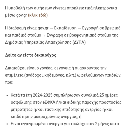
Η υποβολή των αιτήσεων γίνεται αποκλειστικά ηλεκτρονικά
μέσω gov.gr
(κλικ εδώ).
Η διαδρομή είναι: gov.gr → Εκπαίδευση → Εγγραφή σε βρεφικό
και παιδικό σταθμό → Εγγραφή σε βρεφονηπιακό σταθμό της
Δημόσιας Υπηρεσίας Απασχόλησης (ΔΥΠΑ)
Δείτε αν είστε δικαιούχος
Δικαιούχοι είναι ο γονέας, οι γονείς ή οι ασκούντες την
επιμέλεια (ανάδοχοι, κηδεμόνες, κ.λπ.) ωφελούμενων παιδιών,
που:
Κατά τα έτη 2024-2025 συμπλήρωσαν συνολικά 25 ημέρες
ασφάλισης στον eEΦΚΑ ή/και ειδικής παροχής προστασίας
μητρότητας ή/και τακτικής επιδότησης ανεργίας ή/και
επιδότησης μακροχρόνιας ανεργίας, ή
Είναι εγγεγραμμένοι άνεργοι για τουλάχιστον 2 μήνες κατά