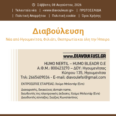
Μεταπηδήστε
Σάββατο, 08 Αυγούστου, 2026
στο
Τελευταία νέα
«www.diavouleusi.gr»
ΠΡΩΤΟΣΕΛΙΔΑ
περιεχόμενο
Πολιτική Απορρήτου
Πολιτική cookie
Όροι Χρήσης
Διαβούλευση
Νέα από Ηγουμενίτσα, Φιλιάτι, Θεσπρωτία και όλη την Ήπειρο.