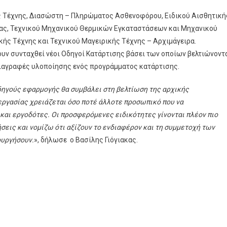
κής Τέχνης, Διασώστη – Πληρώματος Ασθενοφόρου, Ειδικού Αισθητική
ίας, Τεχνικού Μηχανικού Θερμικών Εγκαταστάσεων και Μηχανικού
ής Τέχνης και Τεχνικού Μαγειρικής Τέχνης – Αρχιμάγειρα.
ουν συνταχθεί νέοι Οδηγοί Κατάρτισης βάσει των οποίων βελτιώνοντ
οδιαγραφές υλοποίησης ενός προγράμματος κατάρτισης.
ηγούς εφαρμογής θα συμβάλει στη βελτίωση της αρχικής
 εργασίας χρειάζεται όσο ποτέ άλλοτε προσωπικό που να
και εργοδότες. Οι προσφερόμενες ειδικότητες γίνονται πλέον πιο
σεις και νομίζω ότι αξίζουν το ενδιαφέρον και τη συμμετοχή των
ουργήσουν.
», δήλωσε ο Βασίλης Γιόγιακας.