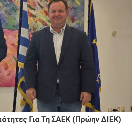
κότητες Για Τη ΣΑΕΚ (πρώην ΔΙΕΚ)