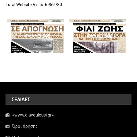
Total Website Visits: 6959780
ΦΥΛΛΟ 505
ΦΥΛΛΟ 506
ΣΕΛΊΔΕΣ
«www.diavouleusi.gr»
Όροι Χρήσης