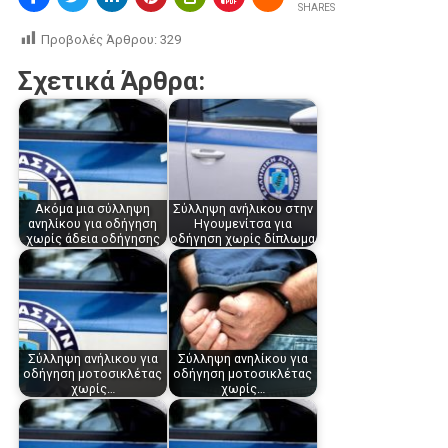
SHARES
Προβολές Άρθρου:
329
Σχετικά Άρθρα:
Ακόμα μια σύλληψη
Σύλληψη ανήλικου στην
ανηλίκου για οδήγηση
Ηγουμενίτσα για
χωρίς άδεια οδήγησης
οδήγηση χωρίς δίπλωμα
Σύλληψη ανήλικου για
Σύλληψη ανηλίκου για
οδήγηση μοτοσικλέτας
οδήγηση μοτοσικλέτας
χωρίς…
χωρίς…