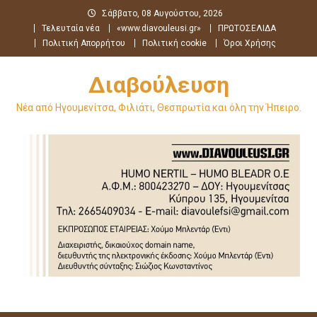
Μεταπηδήστε
Σάββατο, 08 Αυγούστου, 2026
στο
Τελευταία νέα
«www.diavouleusi.gr»
ΠΡΩΤΟΣΕΛΙΔΑ
περιεχόμενο
Πολιτική Απορρήτου
Πολιτική cookie
Όροι Χρήσης
Διαβούλευση
Νέα από Ηγουμενίτσα, Φιλιάτι, Θεσπρωτία και όλη την Ήπειρο.