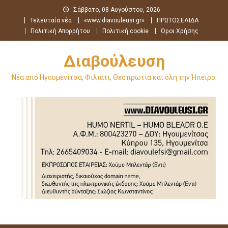
Μεταπηδήστε
Σάββατο, 08 Αυγούστου, 2026
στο
Τελευταία νέα
«www.diavouleusi.gr»
ΠΡΩΤΟΣΕΛΙΔΑ
περιεχόμενο
Πολιτική Απορρήτου
Πολιτική cookie
Όροι Χρήσης
Διαβούλευση
Νέα από Ηγουμενίτσα, Φιλιάτι, Θεσπρωτία και όλη την Ήπειρο.