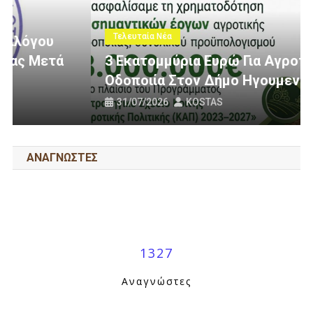
Τελευταία Νέα
3 Εκατομμύρια Ευρώ Για Αγροτική
Οδοποιία Στον Δήμο Ηγουμενίτσας
31/07/2026
KOSTAS
ΑΝΑΓΝΩΣΤΕΣ
1327
Αναγνώστες