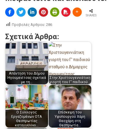
SHARES
Προβολές Άρθρου:
286
Σχετικά Άρθρα:
Απάντηση του Δήμου
Ηγουμενίτσας σχετικά
Στην Χριστουγεννιάτικη
με τη…
γιορτή του Γ' παιδικού…
Ο Σύλλογος
Επίσκεψη του
Εργαζοµένων ΟΤΑ
Υφυπουργού Χάρη
Θεσπρωτίας
Θεοχάρη στη
καταγγέλλει…
Θεσπρωτία…