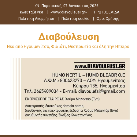
Μεταπηδήστε
Παρασκευή, 07 Αυγούστου, 2026
στο
Τελευταία νέα
«www.diavouleusi.gr»
ΠΡΩΤΟΣΕΛΙΔΑ
περιεχόμενο
Πολιτική Απορρήτου
Πολιτική cookie
Όροι Χρήσης
Διαβούλευση
Νέα από Ηγουμενίτσα, Φιλιάτι, Θεσπρωτία και όλη την Ήπειρο.