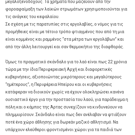
μεγαλοξενοδόχους. Τα χρήματα που μαζεύουν από την
φοροαφαίμαξη των λαϊκών στρωμάτων χρησιμοποιούνται για
τις ανάγκες του κεφαλαίου.
Σε σχέση με τις παρατυπίες στις εργολαβίες, ο νόμος για τις
προμήθειες είναι με τέτοιο τρόπο φτιαγμένος που από τη μια
είναι κομμένος και ραμμένος “στα μέτρα των εργολάβων” και
από την άλλη λειτουργεί και σαν θερμοκήπιο της διαφθοράς.
Όμως το πραγματικό σκάνδαλο για το λαό είναι πως 22 χρόνια
τώρα με την ίδια Περιφερειακή Αρχή και διαφορετικές
κυβερνήσεις, αξιοποιώντας μικρότερους και μεγαλύτερους
“ημέτερους”, η Περιφέρεια Ηπείρου και οι κυβερνήσεις
κατάφεραν να διοικούν χωρίς να έχουν ολοκληρώσει κανένα
ουσιαστικό έργο για την προστασία του λαού, για παράδειγμα η
πόλη και ο κάμπος της Άρτας συνεχίζουν να κινδυνεύουν να
πλημμυρίσουν. Σκάνδαλο είναι πως δεν ανέλαβαν να φτιάξουν
ποτέ ένα χώρο άθλησης για δωρεάν μαζικό αθλητισμό. Να
υπάρχουν ελεύθεροι φροντισμένοι χώροι για τα παιδιά των