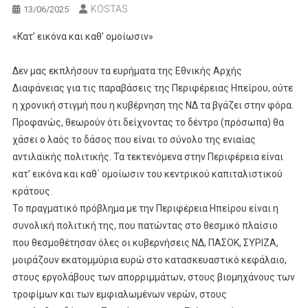
KOSTAS
13/06/2025
«Κατ’ εικόνα και καθ’ ομοίωσιν»
Δεν μας εκπλήσουν τα ευρήματα της Εθνικής Αρχής
Διαφάνειας για τις παραβάσεις της Περιφέρειας Ηπείρου, ούτε
η χρονική στιγμή που η κυβέρνηση της ΝΔ τα βγάζει στην φόρα.
Προφανώς, θεωρούν ότι δείχνοντας το δέντρο (πρόσωπα) θα
χάσει ο λαός το δάσος που είναι το σύνολο της ενιαίας
αντιλαϊκής πολιτικής. Τα τεκτενόμενα στην Περιφέρεια είναι
κατ’ εικόνα και καθ΄ ομοίωσιν του κεντρικού καπιταλιστικού
κράτους.
Το πραγματικό πρόβλημα με την Περιφέρεια Ηπείρου είναι η
συνολική πολιτική της, που πατώντας στο θεσμικό πλαίσιο
που θεσμοθέτησαν όλες οι κυβερνήσεις ΝΔ, ΠΑΣΟΚ, ΣΥΡΙΖΑ,
μοιράζουν εκατομμύρια ευρώ στο κατασκευαστικό κεφάλαιο,
στους εργολάβους των απορριμμάτων, στους βιομηχάνους των
τροφίμων και των εμφιαλωμένων νερών, στους