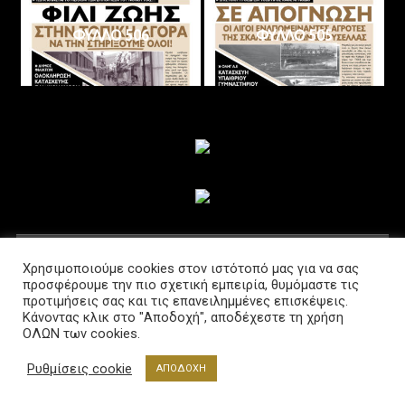
ΦΥΛΛΟ 506
ΦΥΛΛΟ 505
ΑΚΟΛΟΥΘΗΣΤΕ ΜΑΣ
Χρησιμοποιούμε cookies στον ιστότοπό μας για να σας
προσφέρουμε την πιο σχετική εμπειρία, θυμόμαστε τις
προτιμήσεις σας και τις επανειλημμένες επισκέψεις.
Κάνοντας κλικ στο "Αποδοχή", αποδέχεστε τη χρήση
ΟΛΩΝ των cookies.
Ρυθμίσεις cookie
ΑΠΟΔΟΧΗ
Διαβούλευση @2021 Powered by www.lab-net.gr
|
Θέμα: News Portal από
Mystery Themes
.