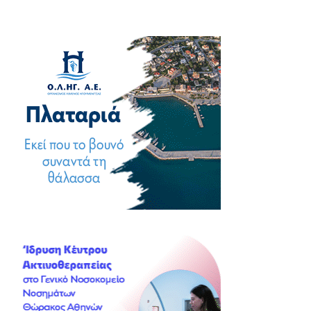
άρθρων