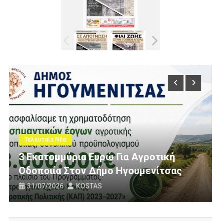
Τελευταία Νέα
Πολίτες Θεσπρωτίας Ενάντια Στ
οτική
Ανεμογεννήτριες: Ποιον Ενοχλο
νίτσας
Πανό Μας;
25/07/2026
KOSTAS