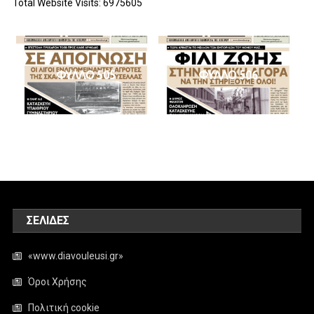
Total Website Visits: 6975605
ΦΥΛΛΟ 505
ΦΥΛΛΟ 506
ΣΕΛΊΔΕΣ
«www.diavouleusi.gr»
Όροι Χρήσης
Πολιτική cookie