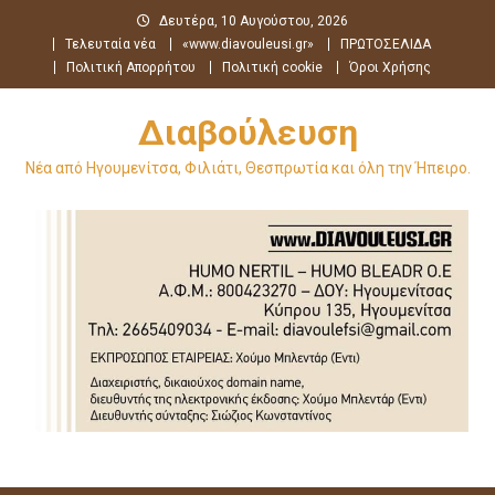
Μεταπηδήστε
Δευτέρα, 10 Αυγούστου, 2026
στο
Τελευταία νέα
«www.diavouleusi.gr»
ΠΡΩΤΟΣΕΛΙΔΑ
περιεχόμενο
Πολιτική Απορρήτου
Πολιτική cookie
Όροι Χρήσης
Διαβούλευση
Νέα από Ηγουμενίτσα, Φιλιάτι, Θεσπρωτία και όλη την Ήπειρο.