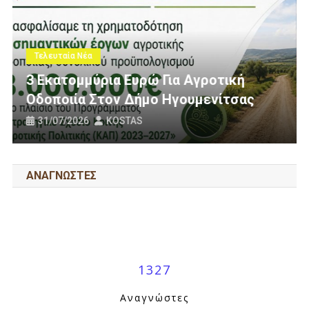
Τελευταία Νέα
Πολίτες Θεσπρωτίας Ενάντια Στις
κή
Ανεμογεννήτριες: Ποιον Ενοχλούν 
σας
Πανό Μας;
25/07/2026
KOSTAS
ΑΝΑΓΝΩΣΤΕΣ
1327
Αναγνώστες