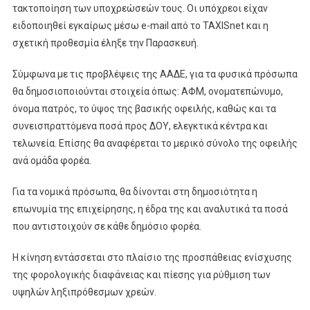
τακτοποίηση των υποχρεώσεών τους. Οι υπόχρεοι είχαν
ειδοποιηθεί εγκαίρως μέσω e-mail από το TAXISnet και η
σχετική προθεσμία έληξε την Παρασκευή.
Σύμφωνα με τις προβλέψεις της ΑΑΔΕ, για τα φυσικά πρόσωπα
θα δημοσιοποιούνται στοιχεία όπως: ΑΦΜ, ονοματεπώνυμο,
όνομα πατρός, το ύψος της βασικής οφειλής, καθώς και τα
συνεισπραττόμενα ποσά προς ΔΟΥ, ελεγκτικά κέντρα και
τελωνεία. Επίσης θα αναφέρεται το μερικό σύνολο της οφειλής
ανά ομάδα φορέα.
Για τα νομικά πρόσωπα, θα δίνονται στη δημοσιότητα η
επωνυμία της επιχείρησης, η έδρα της και αναλυτικά τα ποσά
που αντιστοιχούν σε κάθε δημόσιο φορέα.
Η κίνηση εντάσσεται στο πλαίσιο της προσπάθειας ενίσχυσης
της φορολογικής διαφάνειας και πίεσης για ρύθμιση των
υψηλών ληξιπρόθεσμων χρεών.