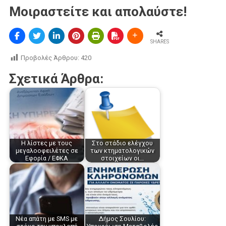
Μοιραστείτε και απολαύστε!
SHARES
Προβολές Άρθρου:
420
Σχετικά Άρθρα:
Η λίστες με τους
Στο στάδιο ελέγχου
μεγαλοοφειλέτες σε
των κτηματολογικών
Εφορία / ΕΦΚΑ
στοιχείων οι…
Νέα απάτη με SMS με
Δήμος Σουλίου: