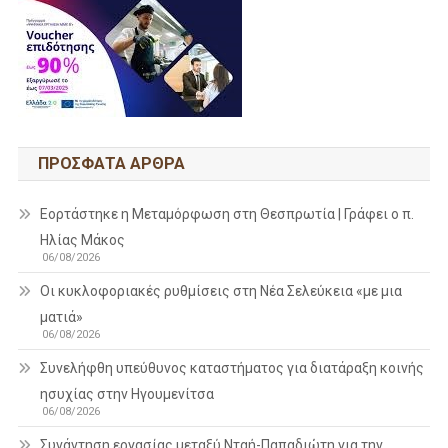
ΠΡΌΣΦΑΤΑ ΆΡΘΡΑ
Εορτάστηκε η Μεταμόρφωση στη Θεσπρωτία | Γράφει ο π.
Ηλίας Μάκος
06/08/2026
Οι κυκλοφοριακές ρυθμίσεις στη Νέα Σελεύκεια «με μια
ματιά»
06/08/2026
Συνελήφθη υπεύθυνος καταστήματος για διατάραξη κοινής
ησυχίας στην Ηγουμενίτσα
06/08/2026
Συνάντηση εργασίας μεταξύ Νταή-Παπαδιώτη για την