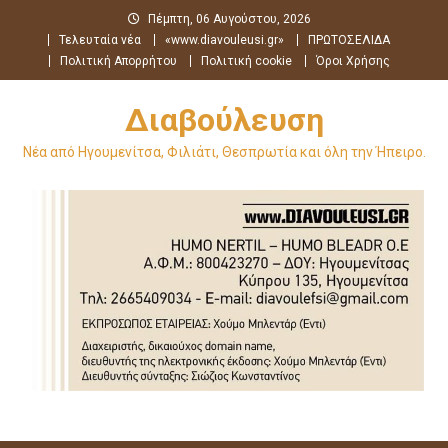
Μεταπηδήστε
Πέμπτη, 06 Αυγούστου, 2026
στο
Τελευταία νέα
«www.diavouleusi.gr»
ΠΡΩΤΟΣΕΛΙΔΑ
περιεχόμενο
Πολιτική Απορρήτου
Πολιτική cookie
Όροι Χρήσης
Διαβούλευση
Νέα από Ηγουμενίτσα, Φιλιάτι, Θεσπρωτία και όλη την Ήπειρο.