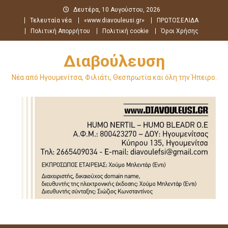
Μεταπηδήστε
Δευτέρα, 10 Αυγούστου, 2026
στο
Τελευταία νέα
«www.diavouleusi.gr»
ΠΡΩΤΟΣΕΛΙΔΑ
περιεχόμενο
Πολιτική Απορρήτου
Πολιτική cookie
Όροι Χρήσης
Διαβούλευση
Νέα από Ηγουμενίτσα, Φιλιάτι, Θεσπρωτία και όλη την Ήπειρο.