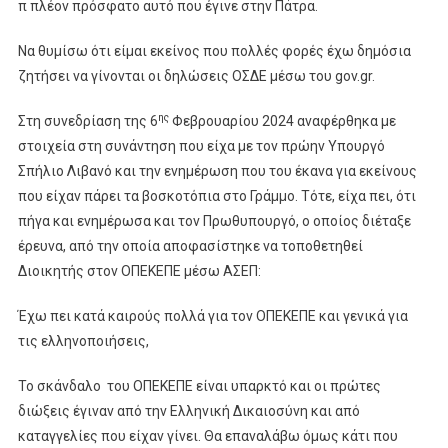
π πλέον πρόσφατο αυτό που έγινε στην Πάτρα.
Να θυμίσω ότι είμαι εκείνος που πολλές φορές έχω δημόσια
ζητήσει να γίνονται οι δηλώσεις ΟΣΔΕ μέσω του gov.gr.
ης
Στη συνεδρίαση της 6
Φεβρουαρίου 2024 αναφέρθηκα με
στοιχεία στη συνάντηση που είχα με τον πρώην Υπουργό
Σπήλιο Λιβανό και την ενημέρωση που του έκανα για εκείνους
που είχαν πάρει τα βοσκοτόπια στο Γράμμο. Τότε, είχα πει, ότι
πήγα και ενημέρωσα και τον Πρωθυπουργό, ο οποίος διέταξε
έρευνα, από την οποία αποφασίστηκε να τοποθετηθεί
Διοικητής στον ΟΠΕΚΕΠΕ μέσω ΑΣΕΠ:
Έχω πει κατά καιρούς πολλά για τον ΟΠΕΚΕΠΕ και γενικά για
τις ελληνοποιήσεις,
Το σκάνδαλο του ΟΠΕΚΕΠΕ είναι υπαρκτό και οι πρώτες
διώξεις έγιναν από την Ελληνική Δικαιοσύνη και από
καταγγελίες που είχαν γίνει. Θα επαναλάβω όμως κάτι που