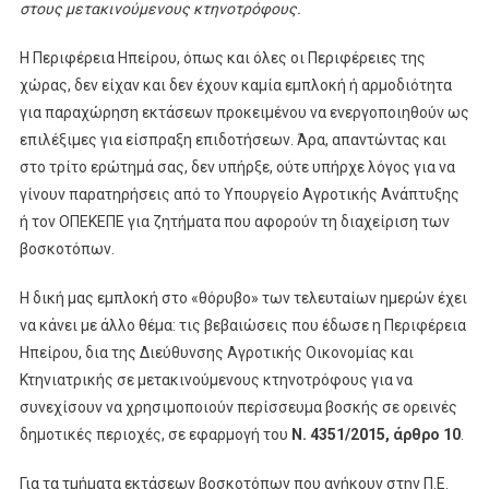
στους μετακινούμενους κτηνοτρόφους.
Η Περιφέρεια Ηπείρου, όπως και όλες οι Περιφέρειες της
χώρας, δεν είχαν και δεν έχουν καμία εμπλοκή ή αρμοδιότητα
για παραχώρηση εκτάσεων προκειμένου να ενεργοποιηθούν ως
επιλέξιμες για είσπραξη επιδοτήσεων. Άρα, απαντώντας και
στο τρίτο ερώτημά σας, δεν υπήρξε, ούτε υπήρχε λόγος για να
γίνουν παρατηρήσεις από το Υπουργείο Αγροτικής Ανάπτυξης
ή τον ΟΠΕΚΕΠΕ για ζητήματα που αφορούν τη διαχείριση των
βοσκοτόπων.
Η δική μας εμπλοκή στο «θόρυβο» των τελευταίων ημερών έχει
να κάνει με άλλο θέμα: τις βεβαιώσεις που έδωσε η Περιφέρεια
Ηπείρου, δια της Διεύθυνσης Αγροτικής Οικονομίας και
Κτηνιατρικής σε μετακινούμενους κτηνοτρόφους για να
συνεχίσουν να χρησιμοποιούν περίσσευμα βοσκής σε ορεινές
δημοτικές περιοχές, σε εφαρμογή του
Ν. 4351/2015, άρθρο 10
.
Για τα τμήματα εκτάσεων βοσκοτόπων που ανήκουν στην Π.Ε.