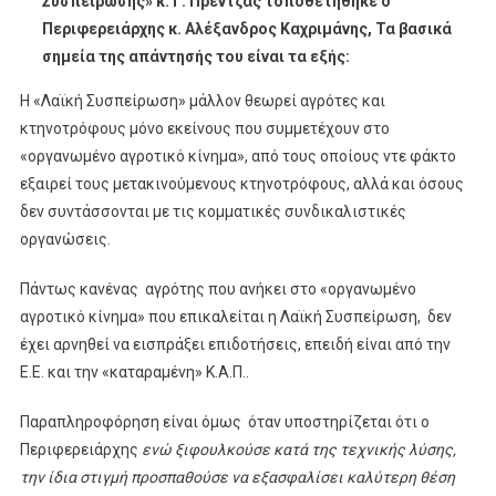
Συσπείρωσης» κ. Γ. Πρέντζας τοποθετήθηκε ο
Περιφερειάρχης κ. Αλέξανδρος Καχριμάνης, Τα βασικά
σημεία της απάντησής του είναι τα εξής:
Η «Λαϊκή Συσπείρωση» μάλλον θεωρεί αγρότες και
κτηνοτρόφους μόνο εκείνους που συμμετέχουν στο
«οργανωμένο αγροτικό κίνημα», από τους οποίους ντε φάκτο
εξαιρεί τους μετακινούμενους κτηνοτρόφους, αλλά και όσους
δεν συντάσσονται με τις κομματικές συνδικαλιστικές
οργανώσεις.
Πάντως κανένας αγρότης που ανήκει στο «οργανωμένο
αγροτικό κίνημα» που επικαλείται η Λαϊκή Συσπείρωση, δεν
έχει αρνηθεί να εισπράξει επιδοτήσεις, επειδή είναι από την
Ε.Ε. και την «καταραμένη» Κ.Α.Π..
Παραπληροφόρηση είναι όμως όταν υποστηρίζεται ότι ο
Περιφερειάρχης
ενώ ξιφουλκούσε κατά της τεχνικής λύσης,
την ίδια στιγμή προσπαθούσε να εξασφαλίσει καλύτερη θέση