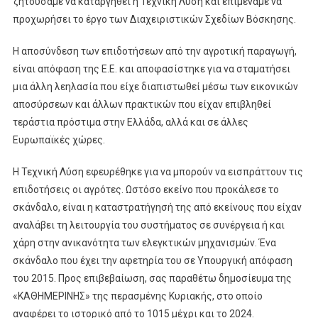
ζητούσαμε να καταργηθεί η Τεχνική Λύση και επιμέναμε να
προχωρήσει το έργο των Διαχειριστικών Σχεδίων Βόσκησης.
Η αποσύνδεση των επιδοτήσεων από την αγροτική παραγωγή,
είναι απόφαση της Ε.Ε. και αποφασίστηκε για να σταματήσει
μια άλλη λεηλασία που είχε διαπιστωθεί μέσω των εικονικών
αποσύρσεων και άλλων πρακτικών που είχαν επιβληθεί
τεράστια πρόστιμα στην Ελλάδα, αλλά και σε άλλες
Ευρωπαϊκές χώρες.
Η Τεχνική Λύση εφευρέθηκε για να μπορούν να εισπράττουν τις
επιδοτήσεις οι αγρότες. Ωστόσο εκείνο που προκάλεσε το
σκάνδαλο, είναι η καταστρατήγησή της από εκείνους που είχαν
αναλάβει τη λειτουργία του συστήματος σε συνέργεια ή και
χάρη στην ανικανότητα των ελεγκτικών μηχανισμών. Ένα
σκάνδαλο που έχει την αφετηρία του σε Υπουργική απόφαση
του 2015. Προς επιβεβαίωση, σας παραθέτω δημοσίευμα της
«ΚΑΘΗΜΕΡΙΝΗΣ» της περασμένης Κυριακής, στο οποίο
αναφέρει το ιστορικό από το 1015 μέχρι και το 2024.