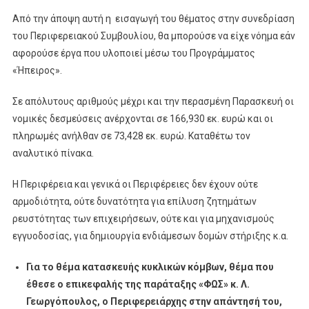
Από την άποψη αυτή η εισαγωγή του θέματος στην συνεδρίαση
του Περιφερειακού Συμβουλίου, θα μπορούσε να είχε νόημα εάν
αφορούσε έργα που υλοποιεί μέσω του Προγράμματος
«Ήπειρος».
Σε απόλυτους αριθμούς μέχρι και την περασμένη Παρασκευή οι
νομικές δεσμεύσεις ανέρχονται σε 166,930 εκ. ευρώ και οι
πληρωμές ανήλθαν σε 73,428 εκ. ευρώ. Καταθέτω τον
αναλυτικό πίνακα.
Η Περιφέρεια και γενικά οι Περιφέρειες δεν έχουν ούτε
αρμοδιότητα, ούτε δυνατότητα για επίλυση ζητημάτων
ρευστότητας των επιχειρήσεων, ούτε και για μηχανισμούς
εγγυοδοσίας, για δημιουργία ενδιάμεσων δομών στήριξης κ.α.
Για το θέμα κατασκευής κυκλικών κόμβων, θέμα που
έθεσε ο επικεφαλής της παράταξης «ΦΩΣ» κ. Λ.
Γεωργόπουλος, ο Περιφερειάρχης στην απάντησή του,