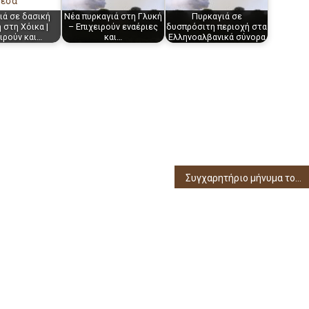
ιά σε δασική
Νέα πυρκαγιά στη Γλυκή
Πυρκαγιά σε
 στη Χόικα |
– Επιχειρούν εναέριες
δυσπρόσιτη περιοχή στα
ιρούν και…
και…
Eλληνοαλβανικά σύνορα
Συγχαρητήριο μήνυμα του Δημάρχου Σουλίου προς τους επιτυχόντες των Πανελλαδικών Εξετάσεων