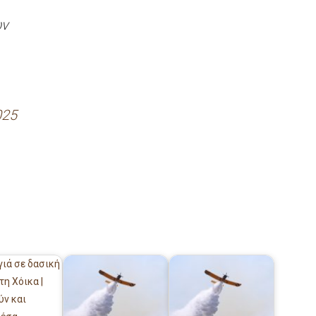
ών
025