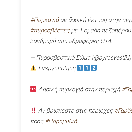
#Πυρκαγιά
σε δασική έκταση στην περ
#πυροσβέστες
με 1 ομάδα πεζοπόρου τ
Συνδρομή από υδροφόρες ΟΤΑ.
— Πυροσβεστικό Σώμα (@pyrosvestiki
Ενεργοποίηση
Δασική πυρκαγιά στην περιοχή
#Γα
Αν βρίσκεστε στις περιοχές
#Γαρδί
προς
#Παραμυθιά