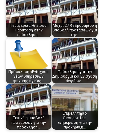
Περιφέρεια Ηπείρου:
Μέχρι 27 Φεβρουαρίου η
Παράταση στην
υποβολή προτάσεων για
πρόσκληση…
την…
Πρόσκληση «Ενίσχυση
Πρόσκληση για την
νέων υπηρεσιών
Δημιουργία και Ενίσχυση
ψυχικής υγείας…
Φορέων…
Επιμελητήριο
Ξεκινά η υποβολή
Θεσπρωτίας:
προτάσεων για την
Eνημέρωση για την
πρόσκληση…
προκήρυξη…