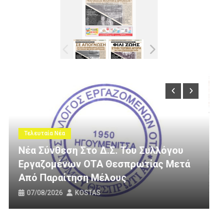
Τελευταία Νέα
υλλόγου
ίας Μετά
3 Εκατομμύρια Ευρώ Για Αγροτι
Οδοποιία Στον Δήμο Ηγουμενίτ
31/07/2026
KOSTAS