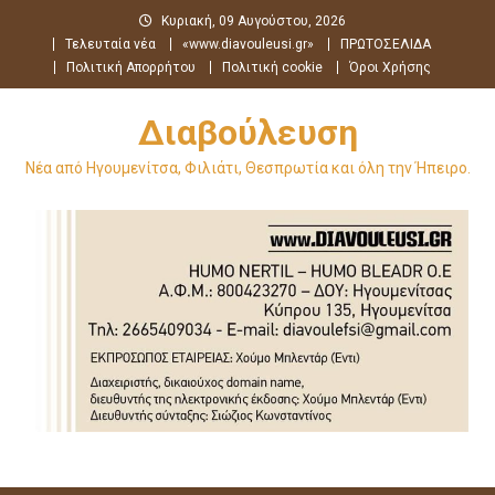
Μεταπηδήστε
Κυριακή, 09 Αυγούστου, 2026
στο
Τελευταία νέα
«www.diavouleusi.gr»
ΠΡΩΤΟΣΕΛΙΔΑ
περιεχόμενο
Πολιτική Απορρήτου
Πολιτική cookie
Όροι Χρήσης
Διαβούλευση
Νέα από Ηγουμενίτσα, Φιλιάτι, Θεσπρωτία και όλη την Ήπειρο.