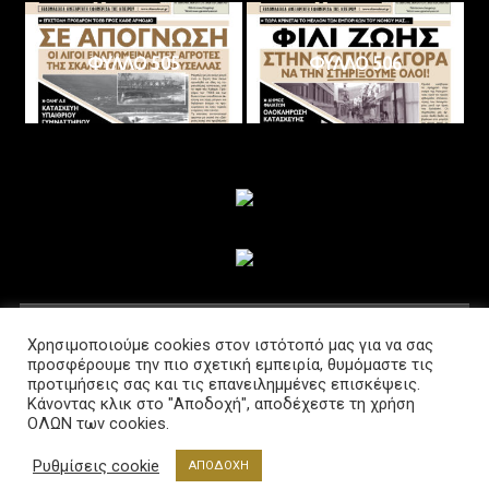
ΦΥΛΛΟ 505
ΦΥΛΛΟ 506
ΑΚΟΛΟΥΘΗΣΤΕ ΜΑΣ
Χρησιμοποιούμε cookies στον ιστότοπό μας για να σας
προσφέρουμε την πιο σχετική εμπειρία, θυμόμαστε τις
προτιμήσεις σας και τις επανειλημμένες επισκέψεις.
Κάνοντας κλικ στο "Αποδοχή", αποδέχεστε τη χρήση
ΟΛΩΝ των cookies.
Ρυθμίσεις cookie
ΑΠΟΔΟΧΗ
Διαβούλευση @2021 Powered by www.lab-net.gr
|
Θέμα: News Portal από