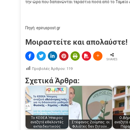
την ώρα που δαπανώνται τεράστια ποσά από το Ταμείο 
Πηγή: epiruspost.gr
Μοιραστείτε και απολαύστε!
SHARES
Προβολές Άρθρου:
119
Σχετικά Άρθρα:
Το ΚΕΘΕΑ Ήπειρος
O Δήμ
αναζητά εθελοντές
Στέφανος Ζούμπας: οι
αναζητά 
εκπαιδευτικούς
Φιλιάτες δεν ζητούν…
Παρα