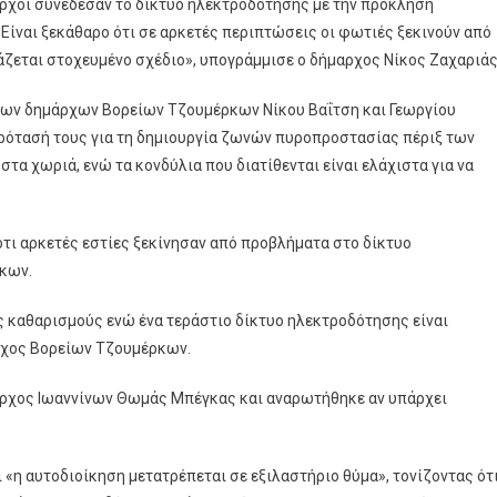
αρχοι συνέδεσαν το δίκτυο ηλεκτροδότησης με την πρόκληση
Είναι ξεκάθαρο ότι σε αρκετές περιπτώσεις οι φωτιές ξεκινούν από
ιάζεται στοχευμένο σχέδιο», υπογράμμισε ο δήμαρχος Νίκος Ζαχαριάς
ς των δημάρχων Βορείων Τζουμέρκων Νίκου Βαΐτση και Γεωργίου
πρότασή τους για τη δημιουργία ζωνών πυροπροστασίας πέριξ των
τα χωριά, ενώ τα κονδύλια που διατίθενται είναι ελάχιστα για να
ότι αρκετές εστίες ξεκίνησαν από προβλήματα στο δίκτυο
κων.
υς καθαρισμούς ενώ ένα τεράστιο δίκτυο ηλεκτροδότησης είναι
ρχος Βορείων Τζουμέρκων.
αρχος Ιωαννίνων Θωμάς Μπέγκας και αναρωτήθηκε αν υπάρχει
η αυτοδιοίκηση μετατρέπεται σε εξιλαστήριο θύμα», τονίζοντας ότ