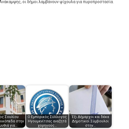
Ανάκαμψης, οι δήμοι λαμβάνουν ψίχουλα για πυροπροστασία.
ος Σουλίου
Ο Εμπορικός Σύλλογος
Έξι Δήμαρχοι και δέκα
οικόπεδα στην
Ηγουμενίτσας αναζητά
Δημοτικοί Σύμβουλοι
μυθιά για…
χορηγούς…
στην…