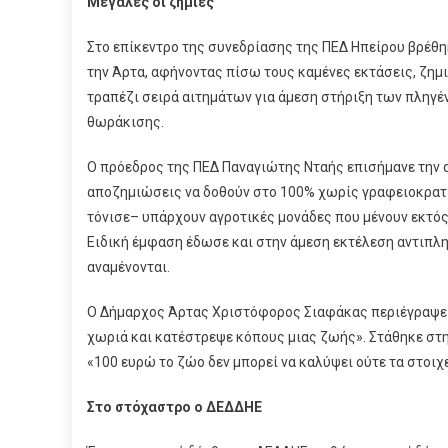
Μεγάλες οι ζημιές
Στο επίκεντρο της συνεδρίασης της ΠΕΔ Ηπείρου βρέθη
την Άρτα, αφήνοντας πίσω τους καμένες εκτάσεις, ζημι
τραπέζι σειρά αιτημάτων για άμεση στήριξη των πληγέ
θωράκισης.
Ο πρόεδρος της ΠΕΔ Παναγιώτης Νταής επισήμανε την 
αποζημιώσεις να δοθούν στο 100% χωρίς γραφειοκρατ
τόνισε– υπάρχουν αγροτικές μονάδες που μένουν εκτός
Ειδική έμφαση έδωσε και στην άμεση εκτέλεση αντιπλ
αναμένονται.
Ο Δήμαρχος Άρτας Χριστόφορος Σιαφάκας περιέγραψε τ
χωριά και κατέστρεψε κόπους μιας ζωής». Στάθηκε στη
«100 ευρώ το ζώο δεν μπορεί να καλύψει ούτε τα στοιχ
Στο στόχαστρο ο ΔΕΔΔΗΕ