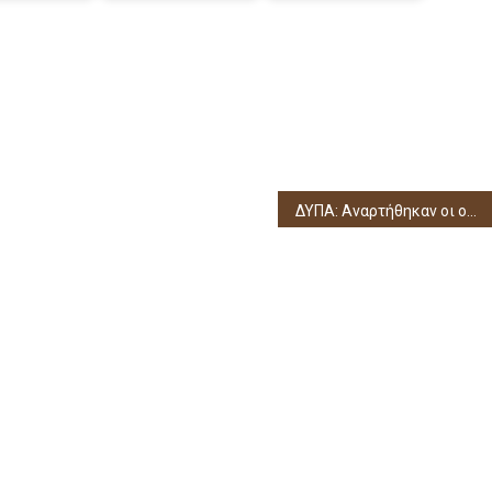
ΔΥΠΑ: Αναρτήθηκαν οι οριστικοί πίνακες για τα vouchers βιβλίων