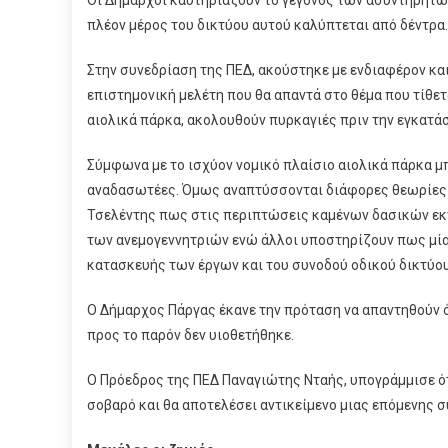
πλέον μέρος του δικτύου αυτού καλύπτεται από δέντρα.
Στην συνεδρίαση της ΠΕΔ, ακούστηκε με ενδιαφέρον κα
επιστημονική μελέτη που θα απαντά στο θέμα που τίθετ
αιολικά πάρκα, ακολουθούν πυρκαγιές πριν την εγκατά
Σύμφωνα με το ισχύον νομικό πλαίσιο αιολικά πάρκα 
αναδασωτέες. Όμως αναπτύσσονται διάφορες θεωρίες τ
Τσελέντης πως στις περιπτώσεις καμένων δασικών εκ
των ανεμογεννητριών ενώ άλλοι υποστηρίζουν πως μία
κατασκευής των έργων και του συνοδού οδικού δικτύου
Ο Δήμαρχος Πάργας έκανε την πρόταση να απαντηθούν 
προς το παρόν δεν υιοθετήθηκε.
Ο Πρόεδρος της ΠΕΔ Παναγιώτης Νταής, υπογράμμισε ότ
σοβαρό και θα αποτελέσει αντικείμενο μιας επόμενης 