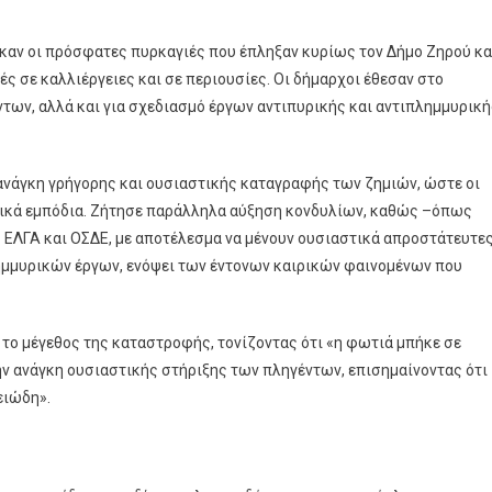
καν οι πρόσφατες πυρκαγιές που έπληξαν κυρίως τον Δήμο Ζηρού κα
ές σε καλλιέργειες και σε περιουσίες. Οι δήμαρχοι έθεσαν στο
ντων, αλλά και για σχεδιασμό έργων αντιπυρικής και αντιπλημμυρικ
ανάγκη γρήγορης και ουσιαστικής καταγραφής των ζημιών, ώστε οι
ικά εμπόδια. Ζήτησε παράλληλα αύξηση κονδυλίων, καθώς –όπως
 ΕΛΓΑ και ΟΣΔΕ, με αποτέλεσμα να μένουν ουσιαστικά απροστάτευτες
ημμυρικών έργων, ενόψει των έντονων καιρικών φαινομένων που
ο μέγεθος της καταστροφής, τονίζοντας ότι «η φωτιά μπήκε σε
ν ανάγκη ουσιαστικής στήριξης των πληγέντων, επισημαίνοντας ότι
ειώδη».