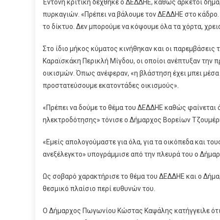
Έντονη κριτική δέχθηκε ο ΔΕΔΔΗΕ, καθώς αρκετοί δήμ
πυρκαγιών. «Πρέπει να βάλουμε τον ΔΕΔΔΗΕ στο κάδρο. 
το δίκτυο. Δεν μπορούμε να κόψουμε όλα τα χόρτα, χρε
Στο ίδιο μήκος κύματος κινήθηκαν και οι παρεμβάσει
Καραϊσκάκη Περικλή Μίγδου, οι οποίοι ανέπτυξαν την 
οικισμών. Όπως ανέφεραν, «η βλάστηση έχει μπει μέσα σ
προστατεύσουμε εκατοντάδες οικισμούς».
«Πρέπει να δούμε το θέμα του ΔΕΔΔΗΕ καθώς φαίνεται 
ηλεκτροδότησης» τόνισε ο Δήμαρχος Βορείων Τζουμέρ
«Εμείς απολογούμαστε για όλα, για τα οικόπεδα και το
ανεξέλεγκτο» υπογράμμισε από την πλευρά του ο Δήμα
Ως σοβαρό χαρακτήρισε το θέμα του ΔΕΔΔΗΕ και ο Δήμ
θεσμικό πλαίσιο περί ευθυνών του.
Ο Δήμαρχος Πωγωνίου Κώστας Καψάλης κατήγγειλε ότι «