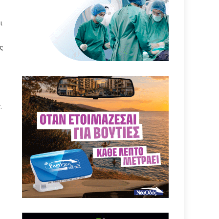
ι
ής
.