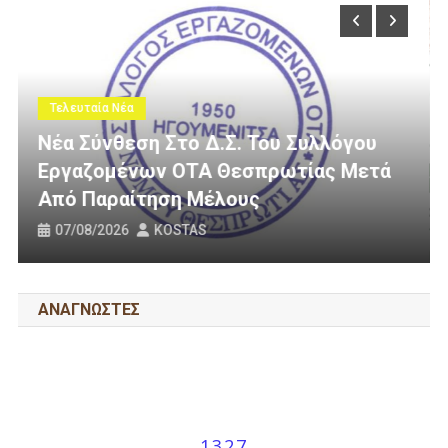
Τελευταία Νέα
λλόγου
ας Μετά
3 Εκατομμύρια Ευρώ Για Αγροτικ
Οδοποιία Στον Δήμο Ηγουμενίτσ
31/07/2026
KOSTAS
ΑΝΑΓΝΩΣΤΕΣ
1327