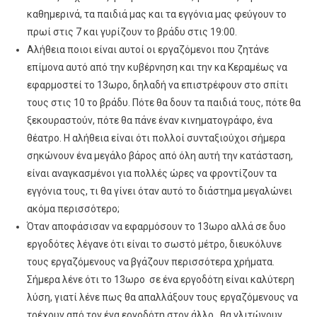
καθημερινά, τα παιδιά μας και τα εγγόνια μας φεύγουν το
πρωί στις 7 και γυρίζουν το βράδυ στις 19:00.
Αλήθεια ποιοι είναι αυτοί οι εργαζόμενοι που ζητάνε
επίμονα αυτό από την κυβέρνηση και την κα Κεραμέως να
εφαρμοστεί το 13ωρο, δηλαδή να επιστρέφουν στο σπίτι
τους στις 10 το βράδυ. Πότε θα δουν τα παιδιά τους, πότε θα
ξεκουραστούν, πότε θα πάνε έναν κινηματογράφο, ένα
θέατρο. Η αλήθεια είναι ότι πολλοί συνταξιούχοι σήμερα
σηκώνουν ένα μεγάλο βάρος από όλη αυτή την κατάσταση,
είναι αναγκασμένοι για πολλές ώρες να φροντίζουν τα
εγγόνια τους, τι θα γίνει όταν αυτό το διάστημα μεγαλώνει
ακόμα περισσότερο;
Όταν αποφάσισαν να εφαρμόσουν το 13ωρο αλλά σε δυο
εργοδότες λέγανε ότι είναι το σωστό μέτρο, διευκόλυνε
τους εργαζόμενους να βγάζουν περισσότερα χρήματα.
Σήμερα λένε ότι το 13ωρο σε ένα εργοδότη είναι καλύτερη
λύση, γιατί λένε πως θα απαλλάξουν τους εργαζόμενους να
τρέχουν από τον ένα εργοδότη στον άλλο , θα γλιτώνουν