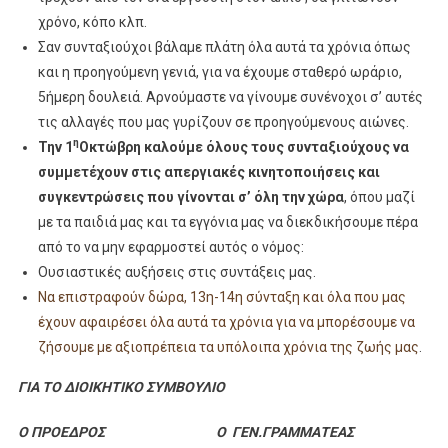
χρόνο, κόπο κλπ.
Σαν συνταξιούχοι βάλαμε πλάτη όλα αυτά τα χρόνια όπως
και η προηγούμενη γενιά, για να έχουμε σταθερό ωράριο,
5ήμερη δουλειά. Αρνούμαστε να γίνουμε συνένοχοι σ’ αυτές
τις αλλαγές που μας γυρίζουν σε προηγούμενους αιώνες.
η
Την 1
Οκτώβρη καλούμε όλους τους συνταξιούχους να
συμμετέχουν στις απεργιακές κινητοποιήσεις και
συγκεντρώσεις που γίνονται σ’ όλη την χώρα
, όπου μαζί
με τα παιδιά μας και τα εγγόνια μας να διεκδικήσουμε πέρα
από το να μην εφαρμοστεί αυτός ο νόμος:
Ουσιαστικές αυξήσεις στις συντάξεις μας.
Να επιστραφούν δώρα, 13
η
-14
η
σύνταξη και όλα που μας
έχουν αφαιρέσει όλα αυτά τα χρόνια για να μπορέσουμε να
ζήσουμε με αξιοπρέπεια τα υπόλοιπα χρόνια της ζωής μας
.
ΓΙΑ ΤΟ ΔΙΟΙΚΗΤΙΚΟ ΣΥΜΒΟΥΛΙΟ
Ο ΠΡΟΕΔΡΟΣ Ο ΓΕΝ.ΓΡΑΜΜΑΤΕΑΣ