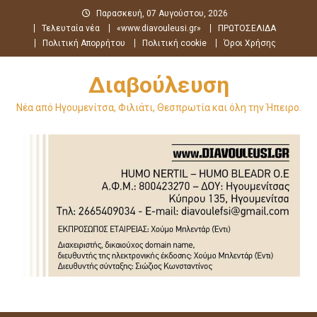
Μεταπηδήστε
Παρασκευή, 07 Αυγούστου, 2026
στο
Τελευταία νέα
«www.diavouleusi.gr»
ΠΡΩΤΟΣΕΛΙΔΑ
περιεχόμενο
Πολιτική Απορρήτου
Πολιτική cookie
Όροι Χρήσης
Διαβούλευση
Νέα από Ηγουμενίτσα, Φιλιάτι, Θεσπρωτία και όλη την Ήπειρο.