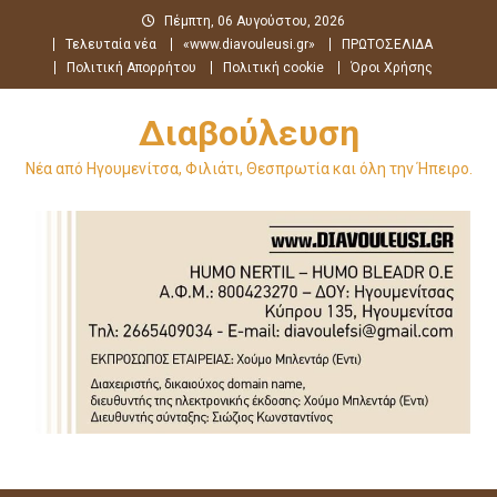
Μεταπηδήστε
Πέμπτη, 06 Αυγούστου, 2026
στο
Τελευταία νέα
«www.diavouleusi.gr»
ΠΡΩΤΟΣΕΛΙΔΑ
περιεχόμενο
Πολιτική Απορρήτου
Πολιτική cookie
Όροι Χρήσης
Διαβούλευση
Νέα από Ηγουμενίτσα, Φιλιάτι, Θεσπρωτία και όλη την Ήπειρο.