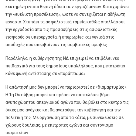
κεκτημένη ενιαία θερινή άδεια των εργαζόμενων. Κατοχυρώνει
την «ευέλικτη προσέλευση», ώστε να συνεχίζεται η αδήλωτη
εργασία. Χτυπάει τα ασφαλιστικά ταμεία καθώς απαλλάσσει
την εργοδοσία από τις προσαυξήσεις στις ασφαλιστικές
εισφορές σε υπερεργασία, ή υπερωρίες και γενικά στις
αποδοχές που υπερβαίνουν τις συμβατικές αμοιβές.
Παράλληλα, η κυβέρνηση της ΝΔ επιχειρεί να επιβάλει νέο
πειθαρχικό για τους δημοσίους υπαλλήλους, που μετατρέπει
κάθε φωνή αντίστασης σε «παράπτωμα».
Η απάντησή μας δεν μπορεί να περιοριστεί σε «διαμαρτυρίες».
Η 1η Οκτώβρη μπορεί και πρέπει να αποτελέσει βήμα
ανυποχώρητου απεργιακού αγώνα που θα βάλει στο κέντρο τις
δικές μας ανάγκες και θα ανατρέψει την κυβέρνηση και την
πολιτική της. Με οργάνωση από τα κάτω, με συνελεύσεις σε
χώρους δουλειάς, με επιτροπές αγώνα και συντονισμό
σωματείων.