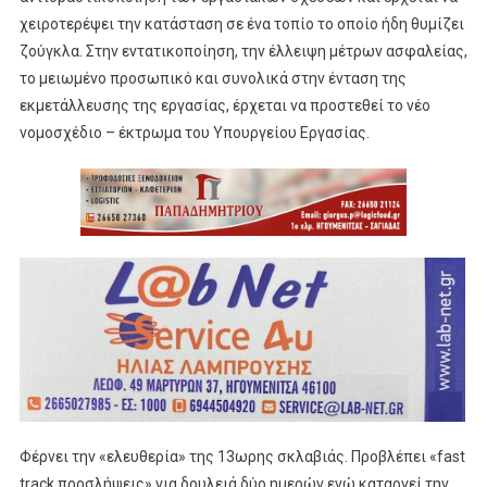
χειροτερέψει την κατάσταση σε ένα τοπίο το οποίο ήδη θυμίζει
ζούγκλα. Στην εντατικοποίηση, την έλλειψη μέτρων ασφαλείας,
το μειωμένο προσωπικό και συνολικά στην ένταση της
εκμετάλλευσης της εργασίας, έρχεται να προστεθεί το νέο
νομοσχέδιο – έκτρωμα του Υπουργείου Εργασίας.
Φέρνει την «ελευθερία» της 13ωρης σκλαβιάς. Προβλέπει «fast
track προσλήψεις» για δουλειά δύο ημερών ενώ καταργεί την