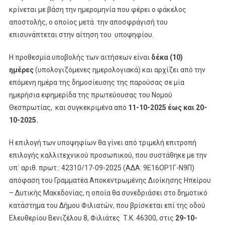
κρίνεται µε βάση την ημερομηνία που φέρει ο φάκελος
αποστολής, ο οποίος μετά την αποσφράγισή του
επισυνάπτεται στην αίτηση του υποψηφίου.
Η προθεσμία υποβολής των αιτήσεων είναι
δέκα (10)
ημέρες
(υπολογιζόμενες ημερολογιακά) και αρχίζει από την
επόμενη ημέρα της δημοσίευσης της παρούσας σε µία
ημερήσια εφημερίδα της πρωτεύουσας του Νομού
Θεσπρωτίας, και συγκεκριμένα από
11-10-2025 έως και 20-
10-2025.
Η επιλογή των υποψηφίων θα γίνει από τριμελή επιτροπή
επιλογής καλλιτεχνικού προσωπικού, που συστάθηκε µε την
υπ΄ αριθ. πρωτ.: 42310/17-09-2025 (ΑΔΑ: 9Ε16ΟΡ1Γ-Ν9Π)
απόφαση του Γραμματέα Αποκεντρωμένης Διοίκησης Ηπείρου
– Δυτικής Μακεδονίας, η οποία θα συνεδριάσει στο δημοτικό
κατάστημα του Δήμου Φιλιατών, που βρίσκεται επί της οδού
Ελευθερίου Βενιζέλου 8, Φιλιάτες Τ.Κ. 46300, στις
29-10-