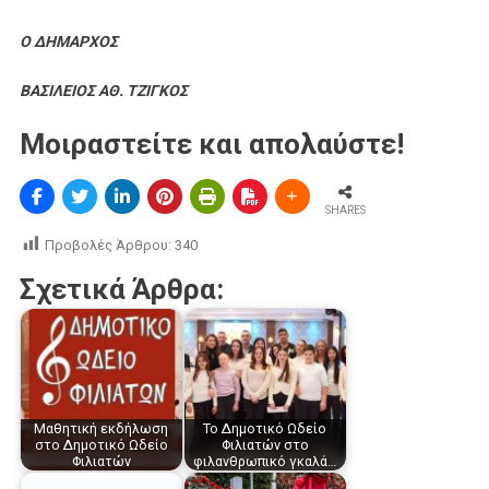
Ο ΔΗΜΑΡΧΟΣ
ΒΑΣΙΛΕΙΟΣ ΑΘ. ΤΖΙΓΚΟΣ
Μοιραστείτε και απολαύστε!
SHARES
Προβολές Άρθρου:
340
Σχετικά Άρθρα:
Μαθητική εκδήλωση
Το Δημοτικό Ωδείο
στο Δημοτικό Ωδείο
Φιλιατών στο
Φιλιατών
φιλανθρωπικό γκαλά…