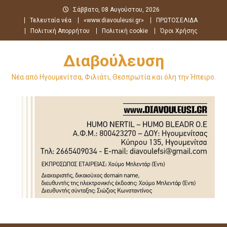
Μεταπηδήστε
Σάββατο, 08 Αυγούστου, 2026
στο
Τελευταία νέα
«www.diavouleusi.gr»
ΠΡΩΤΟΣΕΛΙΔΑ
περιεχόμενο
Πολιτική Απορρήτου
Πολιτική cookie
Όροι Χρήσης
Διαβούλευση
Νέα από Ηγουμενίτσα, Φιλιάτι, Θεσπρωτία και όλη την Ήπειρο.