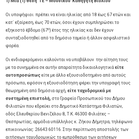
1) Μια (1) θέση ΤΕ – Μουσικού Καθηγητή Βιολιού
Οι υποψήφιοι πρέπει να είναι ηλικίας από 18 έως 67 ετών και
κατ΄ εξαίρεση, έως 70 ετών, όσοι έχουν συμπληρώσει το
ο
εξηκοστό έβδομο (67
) έτος της ηλικίας και δεν έχουν
συνταξιοδοτηθεί από το δημόσιο ταμείο ή άλλον ασφαλιστικό
φορέα.
Οι ενδιαφερόμενοι καλούνται να υποβάλουν την αίτηση τους
με τα συνημμένα σε αυτήν απαραίτητα δικαιολογητικά
είτε
αυτοπροσώπως
είτε µε άλλο εξουσιοδοτημένο από αυτούς
πρόσωπο, εφόσον η εξουσιοδότηση φέρει την υπογραφή τους
θεωρημένη από δημόσια αρχή,
είτε ταχυδρομικά µε
συστημένη επιστολή,
στο Γραφείο Προσωπικού του Δήμου
Φιλιατών που εδρεύει στο Δημοτικό Κατάστημα Φιλιατών,
οδός Ελευθερίου Βενιζέλου 8, Τ.Κ. 46300 Φιλιάτες –
Θεσπρωτίας, αρμόδια υπάλληλος κ. Ζήκου Δήμητρα, τηλέφωνο
επικοινωνίας: 26643 60116. Στην περίπτωση αποστολής των
αιτήσεων ταχυδρομικώς το εμπρόθεσμο των αιτήσεων