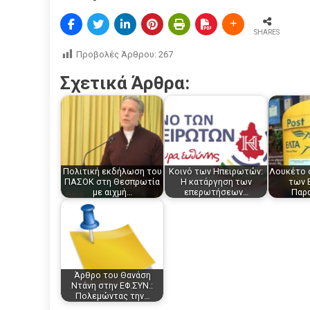
SHARES
Προβολές Άρθρου:
267
Σχετικά Άρθρα:
Πολιτική εκδήλωση του
Κοινό των Ηπειρωτών:
Λουκέτο 
ΠΑΣΟΚ στη Θεσπρωτία
Η κατάργηση των
των 
με αιχμή…
επερωτήσεων…
Παρ
Άρθρο του Θανάση
Ντάνη στην ΕΦ.ΣΥΝ.:
Πολεμώντας την…