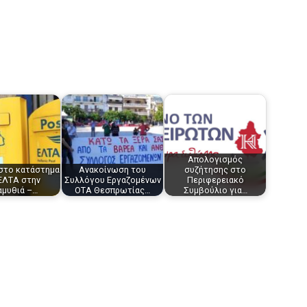
Απολογισμός
στο κατάστημα
Ανακοίνωση του
συζήτησης στο
ΕΛΤΑ στην
Συλλόγου Εργαζομένων
Περιφερειακό
αμυθιά –…
ΟΤΑ Θεσπρωτίας…
Συμβούλιο για…