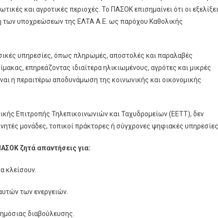
ωτικές και αγροτικές περιοχές. Το ΠΑΣΟΚ επισημαίνει ότι οι εξελίξε
ση των υποχρεώσεων της ΕΛΤΑ Α.Ε. ως παρόχου Καθολικής
ασικές υπηρεσίες, όπως πληρωμές, αποστολές και παραλαβές
ίμακας, επηρεάζοντας ιδιαίτερα ηλικιωμένους, αγρότες και μικρές
ίναι η περαιτέρω αποδυνάμωση της κοινωνικής και οικονομικής
θνικής Επιτροπής Τηλεπικοινωνιών και Ταχυδρομείων (ΕΕΤΤ), δεν
ινητές μονάδες, τοπικοί πράκτορες ή σύγχρονες ψηφιακές υπηρεσίες
ΠΑΣΟΚ ζητά απαντήσεις για:
α κλείσουν.
αυτών των ενεργειών.
δημόσιας διαβούλευσης.