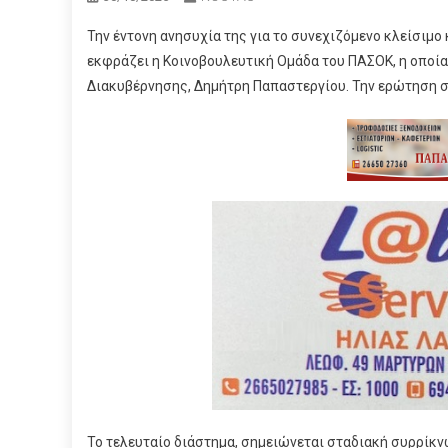
Την έντονη ανησυχία της για το συνεχιζόμενο κλείσι
εκφράζει η Κοινοβουλευτική Ομάδα του ΠΑΣΟΚ, η οποί
Διακυβέρνησης, Δημήτρη Παπαστεργίου. Την ερώτηση σ
Το τελευταίο διάστημα, σημειώνεται σταδιακή συρρίκν