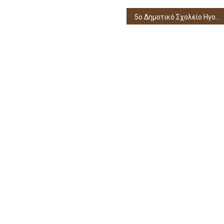
5o Δημοτικό Σχολείο Ηγουμενίτσας: Επιμόρφωση εκπαιδευτικών με θέμα το πολλαπλό βιβλίο