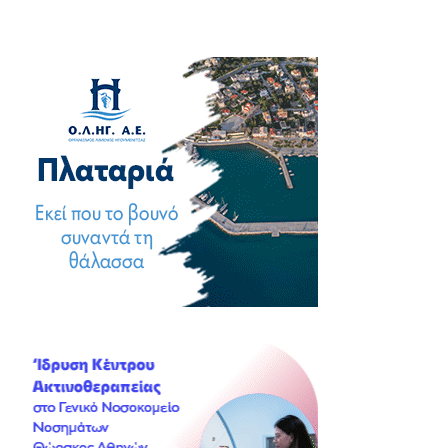
άρθρων