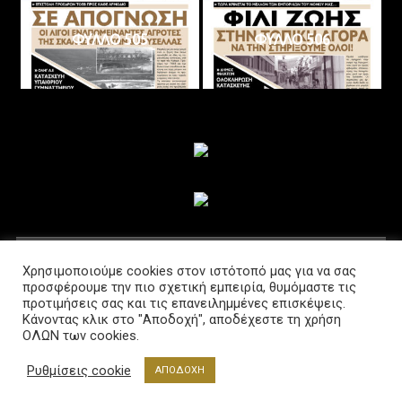
ΦΥΛΛΟ 505
ΦΥΛΛΟ 506
ΑΚΟΛΟΥΘΗΣΤΕ ΜΑΣ
Χρησιμοποιούμε cookies στον ιστότοπό μας για να σας
προσφέρουμε την πιο σχετική εμπειρία, θυμόμαστε τις
προτιμήσεις σας και τις επανειλημμένες επισκέψεις.
Κάνοντας κλικ στο "Αποδοχή", αποδέχεστε τη χρήση
ΟΛΩΝ των cookies.
Ρυθμίσεις cookie
ΑΠΟΔΟΧΗ
Διαβούλευση @2021 Powered by www.lab-net.gr
|
Θέμα: News Portal από
Mystery Themes
.