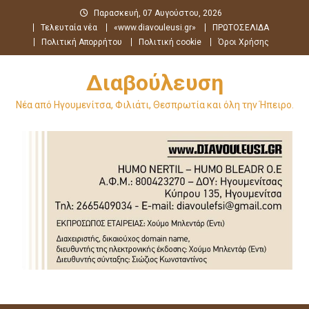
Μεταπηδήστε
Παρασκευή, 07 Αυγούστου, 2026
στο
Τελευταία νέα
«www.diavouleusi.gr»
ΠΡΩΤΟΣΕΛΙΔΑ
περιεχόμενο
Πολιτική Απορρήτου
Πολιτική cookie
Όροι Χρήσης
Διαβούλευση
Νέα από Ηγουμενίτσα, Φιλιάτι, Θεσπρωτία και όλη την Ήπειρο.