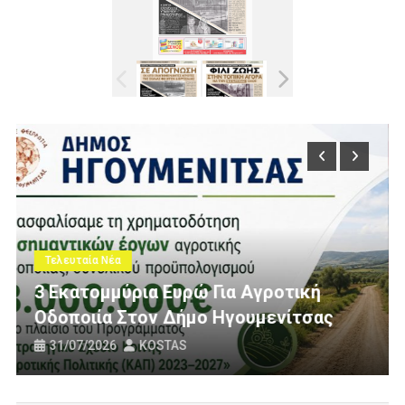
Τελευταία Νέα
Πολίτες Θεσπρωτίας Ενάντια Στ
οτική
Ανεμογεννήτριες: Ποιον Ενοχλο
νίτσας
Πανό Μας;
25/07/2026
KOSTAS