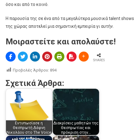
όσο και από το κοινό.
Η παρουσία της σε ένα από τα μεγαλύτερα μουσικά talent shows
της χώρας αποτελεί μια σημαντική εμπειρία γι αυτήν.
Μοιραστείτε και απολαύστε!
SHARES
Προβολές Άρθρου:
894
Σχετικά Άρθρα:
Εντυπωσίασε η
Διακρίσεις μαθητών της
Θεσπρωτή Δάφνη
Θεσπρωτίας και
Νικολάου στο The Voice
πρόκριση στην…