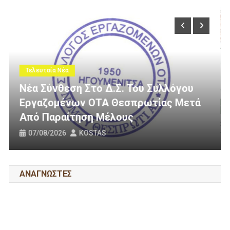
Τελευταία Νέα
υ Συλλόγου
ωτίας Μετά
3 Εκατομμύρια Ευρώ Για Αγρο
Οδοποιία Στον Δήμο Ηγουμεν
31/07/2026
KOSTAS
ΑΝΑΓΝΩΣΤΕΣ