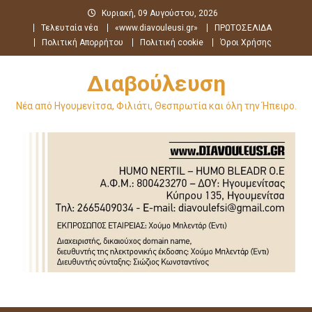
Μεταπηδήστε
Κυριακή, 09 Αυγούστου, 2026
στο
Τελευταία νέα
«www.diavouleusi.gr»
ΠΡΩΤΟΣΕΛΙΔΑ
περιεχόμενο
Πολιτική Απορρήτου
Πολιτική cookie
Όροι Χρήσης
Διαβούλευση
Νέα από Ηγουμενίτσα, Φιλιάτι, Θεσπρωτία και όλη την Ήπειρο.