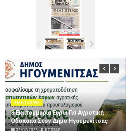
Τελευταία Νέα
Πολίτες Θεσπρωτίας Ενάντια Στι
τική
Ανεμογεννήτριες: Ποιον Ενοχλού
ίτσας
Πανό Μας;
25/07/2026
KOSTAS