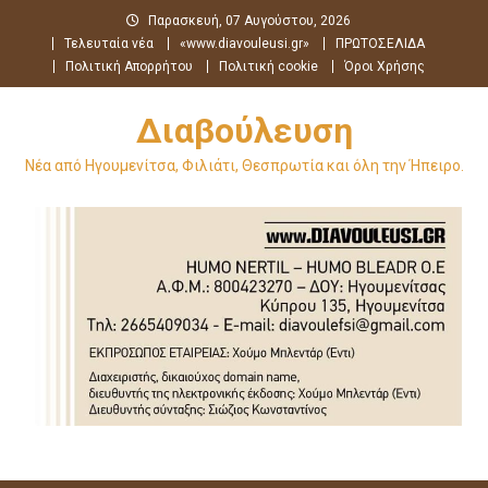
Μεταπηδήστε
Παρασκευή, 07 Αυγούστου, 2026
στο
Τελευταία νέα
«www.diavouleusi.gr»
ΠΡΩΤΟΣΕΛΙΔΑ
περιεχόμενο
Πολιτική Απορρήτου
Πολιτική cookie
Όροι Χρήσης
Διαβούλευση
Νέα από Ηγουμενίτσα, Φιλιάτι, Θεσπρωτία και όλη την Ήπειρο.