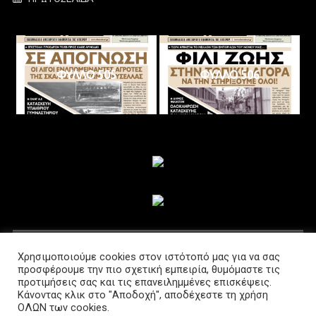
ΦΥΛΛΟ 505
ΦΥΛΛΟ 506
ΑΚΟΛΟΥΘΗΣΤΕ ΜΑΣ
Χρησιμοποιούμε cookies στον ιστότοπό μας για να σας
προσφέρουμε την πιο σχετική εμπειρία, θυμόμαστε τις
προτιμήσεις σας και τις επανειλημμένες επισκέψεις.
Κάνοντας κλικ στο "Αποδοχή", αποδέχεστε τη χρήση
ΟΛΩΝ των cookies.