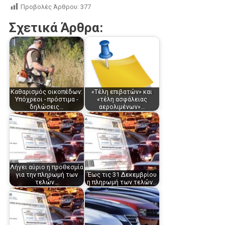
Προβολές Άρθρου:
377
Σχετικά Άρθρα:
Καθαρισμός οικοπέδων:
«Τέλη επιβατών» και
Υπόχρεοι - πρόστιμα -
«τέλη ασφάλειας
δηλώσεις…
αερολιμένων»…
Λήγει αύριο η προθεσμία
για την πληρωμή των
Έως τις 31 Δεκεμβρίου
τελών…
η πληρωμή των τελών…