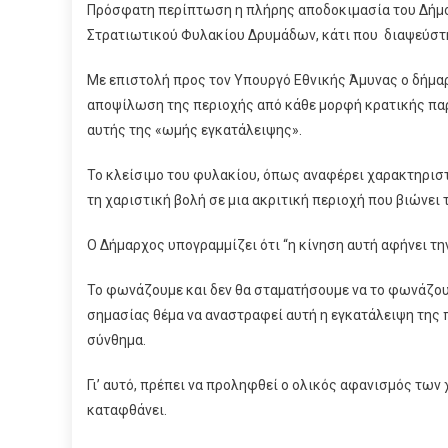
Πρόσφατη περίπτωση η πλήρης αποδοκιμασία του Δήμου
Στρατιωτικού Φυλακίου Δρυμάδων, κάτι που διαψεύστηκ
Με επιστολή προς τον Υπουργό Εθνικής Άμυνας ο δήμα
αποψίλωση της περιοχής από κάθε μορφή κρατικής παρο
αυτής της «ωμής εγκατάλειψης».
Το κλείσιμο του φυλακίου, όπως αναφέρει χαρακτηριστι
τη χαριστική βολή σε μια ακριτική περιοχή που βιώνει
Ο Δήμαρχος υπογραμμίζει ότι “η κίνηση αυτή αφήνει τη
Το φωνάζουμε και δεν θα σταματήσουμε να το φωνάζουμε:
σημασίας θέμα να αναστραφεί αυτή η εγκατάλειψη της π
σύνθημα.
Γι’ αυτό, πρέπει να προληφθεί ο ολικός αφανισμός των
καταφθάνει.