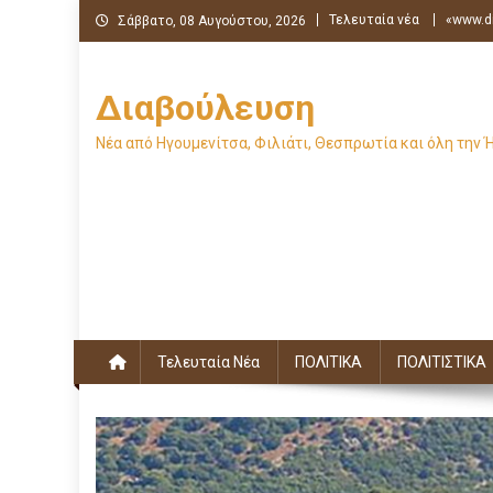
Μεταπηδήστε
Τελευταία νέα
«www.di
Σάββατο, 08 Αυγούστου, 2026
στο
περιεχόμενο
Διαβούλευση
Νέα από Ηγουμενίτσα, Φιλιάτι, Θεσπρωτία και όλη την 
Τελευταία Νέα
ΠΟΛΙΤΙΚΑ
ΠΟΛΙΤΙΣΤΙΚΑ