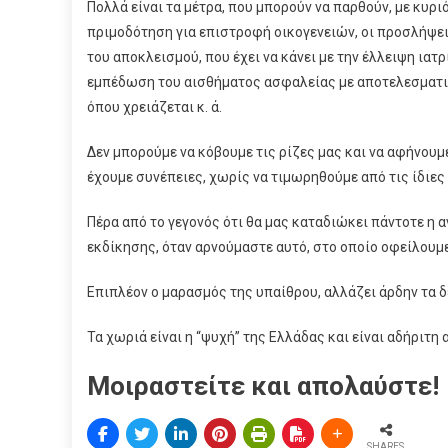
Πολλά είναι τα μέτρα, που μπορούν να παρθούν, με κυρι
πριμοδότηση για επιστροφή οικογενειών, οι προσλήψει
του αποκλεισμού, που έχει να κάνει με την έλλειψη ιατ
εμπέδωση του αισθήματος ασφαλείας με αποτελεσματι
όπου χρειάζεται κ. ά.
Δεν μπορούμε να κόβουμε τις ρίζες μας και να αφήνουμ
έχουμε συνέπειες, χωρίς να τιμωρηθούμε από τις ίδιες
Πέρα από το γεγονός ότι θα μας καταδιώκει πάντοτε η 
εκδίκησης, όταν αρνούμαστε αυτό, στο οποίο οφείλουμε,
Επιπλέον ο μαρασμός της υπαίθρου, αλλάζει άρδην τα δ
Τα χωριά είναι η “ψυχή” της Ελλάδας και είναι αδήριτη 
Μοιραστείτε και απολαύστε!
SHARES