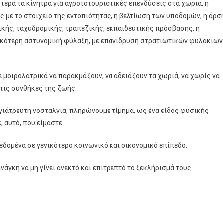
ότερα τα κίνητρα για αγροτοτουριστικές επενδύσεις στα χωριά, η
ς με το στοιχείο της εντοπιότητας, η βελτίωση των υποδομών, η άρσ
ρικής, ταχυδρομικής, τραπεζικής, εκπαιδευτικής πρόσβασης, η
κότερη αστυνομική φύλαξη, με επανίδρυση στρατιωτικών φυλακίων
ε μοιρολατρικά να παρακμάζουν, να αδειάζουν τα χωριά, να χωρίς να
 τις συνθήκες της ζωής.
αγιάτρευτη νοσταλγία, πληρώνουμε τίμημα, ως ένα είδος φυσικής
 αυτό, που είμαστε.
εδομένα σε γενικότερο κοινωνικό και οικονομικό επίπεδο.
ανάγκη να μη γίνει ανεκτό και επιτρεπτό το ξεκλήρισμά τους.