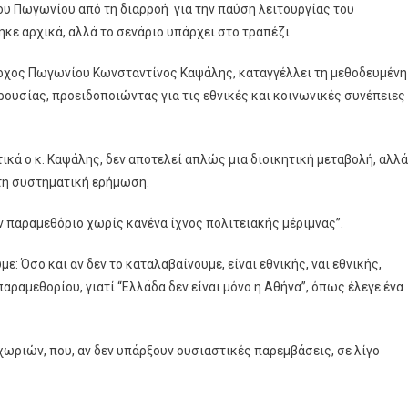
 Πωγωνίου από τη διαρροή για την παύση λειτουργίας του
ε αρχικά, αλλά το σενάριο υπάρχει στο τραπέζι.
ρχος Πωγωνίου Κωνσταντίνος Καψάλης, καταγγέλλει τη μεθοδευμένη
υσίας, προειδοποιώντας για τις εθνικές και κοινωνικές συνέπειες
κά ο κ. Καψάλης, δεν αποτελεί απλώς μια διοικητική μεταβολή, αλλά
 τη συστηματική ερήμωση.
ν παραμεθόριο χωρίς κανένα ίχνος πολιτειακής μέριμνας”.
 Όσο και αν δεν το καταλαβαίνουμε, είναι εθνικής, ναι εθνικής,
αραμεθορίου, γιατί “Ελλάδα δεν είναι μόνο η Αθήνα”, όπως έλεγε ένα
 χωριών, που, αν δεν υπάρξουν ουσιαστικές παρεμβάσεις, σε λίγο