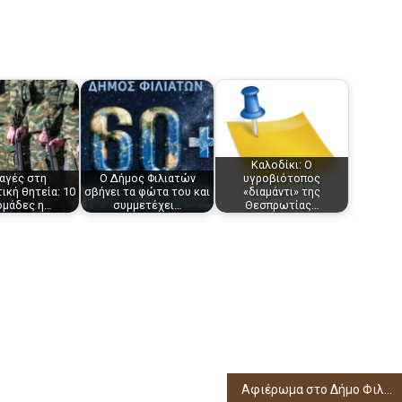
Καλοδίκι: Ο
αγές στη
Ο Δήμος Φιλιατών
υγροβιότοπος
ική θητεία: 10
σβήνει τα φώτα του και
«διαμάντι» της
μάδες η…
συμμετέχει…
Θεσπρωτίας…
Αφιέρωμα στο Δήμο Φιλιατών στο κανάλι της Βουλής