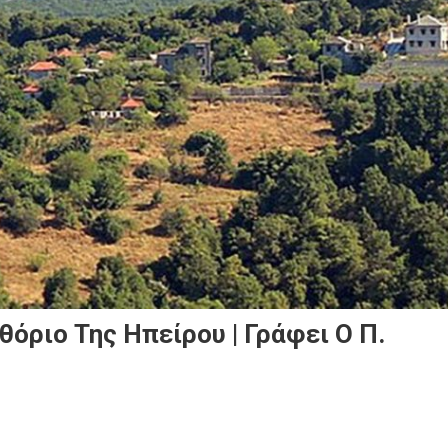
όριο Της Ηπείρου | Γράφει Ο Π.