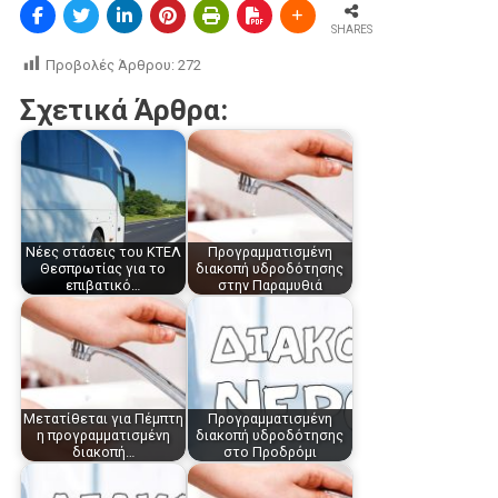
SHARES
Προβολές Άρθρου:
272
Σχετικά Άρθρα:
Νέες στάσεις του ΚΤΕΛ
Προγραμματισμένη
Θεσπρωτίας για το
διακοπή υδροδότησης
επιβατικό…
στην Παραμυθιά
Μετατίθεται για Πέμπτη
Προγραμματισμένη
η προγραμματισμένη
διακοπή υδροδότησης
διακοπή…
στο Προδρόμι