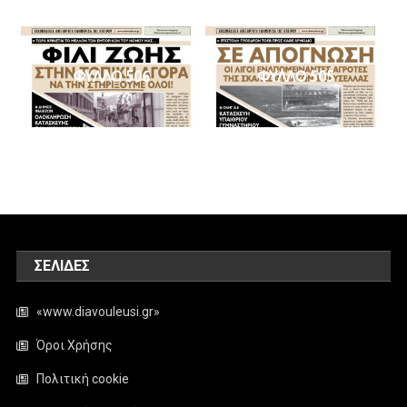
ΦΥΛΛΟ 506
ΦΥΛΛΟ 505
ΣΕΛΊΔΕΣ
«www.diavouleusi.gr»
Όροι Χρήσης
Πολιτική cookie