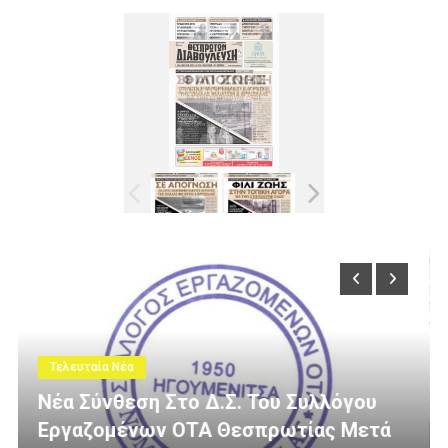
Τελευταία Νέα
υλλόγου
ίας Μετά
3 Εκατομμύρια Ευρώ Για Αγροτι