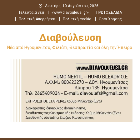
Μεταπηδήστε
Δευτέρα, 10 Αυγούστου, 2026
στο
Τελευταία νέα
«www.diavouleusi.gr»
ΠΡΩΤΟΣΕΛΙΔΑ
περιεχόμενο
Πολιτική Απορρήτου
Πολιτική cookie
Όροι Χρήσης
Διαβούλευση
Νέα από Ηγουμενίτσα, Φιλιάτι, Θεσπρωτία και όλη την Ήπειρο.