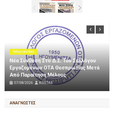
Τελευταία Νέα
υ Συλλόγου
ωτίας Μετά
3 Εκατομμύρια Ευρώ Για Αγρο
Οδοποιία Στον Δήμο Ηγουμεν
31/07/2026
KOSTAS
ΑΝΑΓΝΩΣΤΕΣ