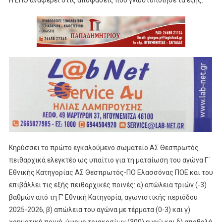
Κηρύσσει το πρώτο εγκαλούμενο σωματείο ΑΣ Θεσπρωτός
πειθαρχικά ελεγκτέο ως υπαίτιο για τη ματαίωση του αγώνα Γ΄
Εθνικής Κατηγορίας ΑΣ Θεσπρωτός-ΠΟ Ελασσόνας ΠΟΕ και του
επιβάλλει τις εξής πειθαρχικές ποινές: α) απώλεια τριών (-3)
βαθμών από τη Γ’ Εθνική Κατηγορία, αγωνιστικής περιόδου
2025-2026, β) απώλεια του αγώνα με τέρματα (0-3) και γ)
χρηματική ποινή, ύψους τριακοσίων (300) ευρώ και δ) αποβολή