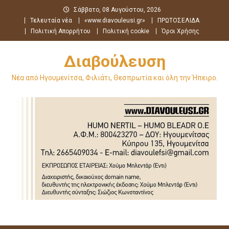
Μεταπηδήστε
Σάββατο, 08 Αυγούστου, 2026
στο
Τελευταία νέα
«www.diavouleusi.gr»
ΠΡΩΤΟΣΕΛΙΔΑ
περιεχόμενο
Πολιτική Απορρήτου
Πολιτική cookie
Όροι Χρήσης
Διαβούλευση
Νέα από Ηγουμενίτσα, Φιλιάτι, Θεσπρωτία και όλη την Ήπειρο.