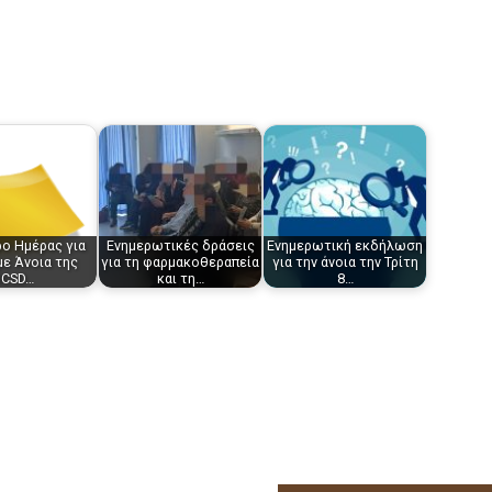
ρο Ημέρας για
Ενημερωτικές δράσεις
Ενημερωτική εκδήλωση
με Άνοια της
για τη φαρμακοθεραπεία
για την άνοια την Τρίτη
ICSD…
και τη…
8…