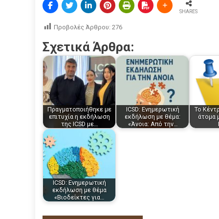
SHARES
Προβολές Άρθρου:
276
Σχετικά Άρθρα:
Πραγματοποιήθηκε με
ICSD: Ενημερωτική
Το Κέντ
επιτυχία η εκδήλωση
εκδήλωση με θέμα:
άτομα 
της ICSD με…
«Άνοια: Από την…
ICSD: Ενημερωτική
εκδήλωση με θέμα
«Βιοδείκτες για…