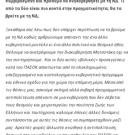
συμβιβασμένο και πρόθυμο να συγκυβερνήσει με τη ΝΔ. Τι
από τα δύο είναι πιο κοντά στην πραγματικότητα; Θα τα
βρείτε με τη ΝΔ;
Ξεκάθαρα σας λέω πως δεν υπάρχει περίπτωση να τα βρούμε
με τη ΝΔ καθώς αρθρώνουμε απέναντι της ένα άλλο
κυβερνητικό μοντέλο κι ένα άλλο πολιτικό και θεσμικό ήθος.
Θέλουμε να ανατρέψουμε την διακυβέρνηση Μητσοτάκη όχι να
την συντηρήσουμε. Και οι δύο αυτές «βολικές» προσεγγίσεις
κατά του ΠΑΣΟΚ απαντώνται από το ολοκληρωμένο,
επεξεργασμένο και κοστολογημενο κυβερνητικό πρόγραμμα
και εθνικό σχέδιο για την χώρα την επόμενη μέρα. Μέσα από
τις θέσεις μας, ασκούμε σκληρή αλλά σοβαρή προγραμματική
αντιπολίτευση απέναντι σε μια κυβέρνηση που δεν σέβεται
τους θεσμούς και χειροτερεύει την ποιότητα ζωής των
Ελλήνων και ταυτόχρονα, καλούμε όποιες άλλες δυνάμεις
συντάσσονται με αυτές τις θέσεις να συμπαραταχθούν μαζί
μας. Αρκετές φορές άλλωστε ενώθηκε η αντιπολίτευση,
θεσμικά στο κοινοβούλιο, με πρωτοβουλία του ΠΑΣΟΚ και