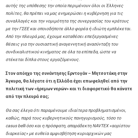
αυτής της υπόθεσης την οποία περιμένουν όλοι οι Έλληνες
πολίτες, θα πρέπει να μας ενημερώσει η κυβέρνηση για τις
συναλλαγές και την νομιμότητα της συνεργασίας του κράτους
με την ΓΣΕΕ και οποιοδήποτε άλλο φορέα ή ιδιώτη εμπλέκεται.
Από την πλευρά μας, έχουμε καταθέσει επεξεργασμένες
θέσεις για την ουσιαστική αναγεννητική ανασύνταξη του
συνδικαλιστικού κινήματος σε όλα τα επίπεδα, ώστε να
στέκεται δίπλα στους εργαζόμενους.
Στον απόηχο της συνάντησης Ερντογάν – Μητσοτάκη στην
Άγκυρα, θα λέγατε ότι η Ελλάδα έχει επωφεληθεί από την
πολιτική των «ήρεμων νερών» και τι διαφορετικό θα κάνατε
από την πλευρά σας;
Θα σας έλεγα ότι παραμένουμε ιδιαίτερα προβληματισμένοι,
καθώς, παρά τους κυβερνητικούς πανηγυρισμούς, τόσο το
casus belli όσο και η πρόσφατη, απαράδεκτη NAVTEX «αορίστου
διαρκείας» με ευθεία αμφισβήτηση κυριαρχικών μας