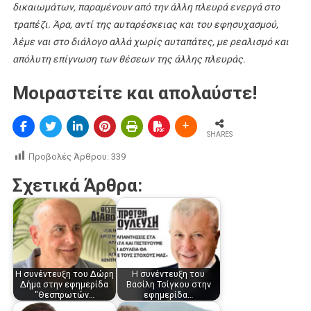
δικαιωμάτων, παραμένουν από την άλλη πλευρά ενεργά στο
τραπέζι. Άρα, αντί της αυταρέσκειας και του εφησυχασμού,
λέμε ναι στο διάλογο αλλά χωρίς αυταπάτες, με ρεαλισμό και
απόλυτη επίγνωση των θέσεων της άλλης πλευράς.
Μοιραστείτε και απολαύστε!
SHARES
Προβολές Άρθρου:
339
Σχετικά Άρθρα:
Η συνέντευξη του Δώρη
Η συνέντευξη του
Δήμα στην εφημερίδα
Βασίλη Τσίγκου στην
"Θεσπρωτών…
εφημερίδα…