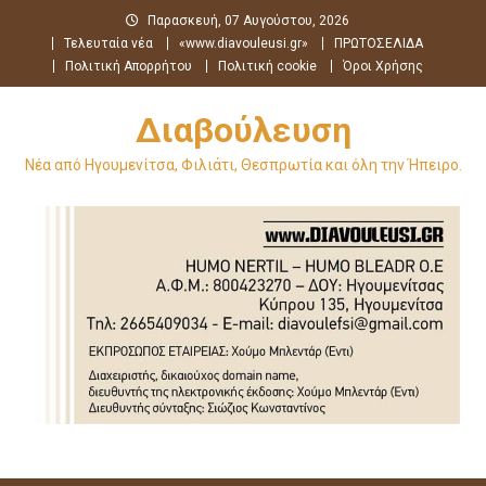
Μεταπηδήστε
Παρασκευή, 07 Αυγούστου, 2026
στο
Τελευταία νέα
«www.diavouleusi.gr»
ΠΡΩΤΟΣΕΛΙΔΑ
περιεχόμενο
Πολιτική Απορρήτου
Πολιτική cookie
Όροι Χρήσης
Διαβούλευση
Νέα από Ηγουμενίτσα, Φιλιάτι, Θεσπρωτία και όλη την Ήπειρο.