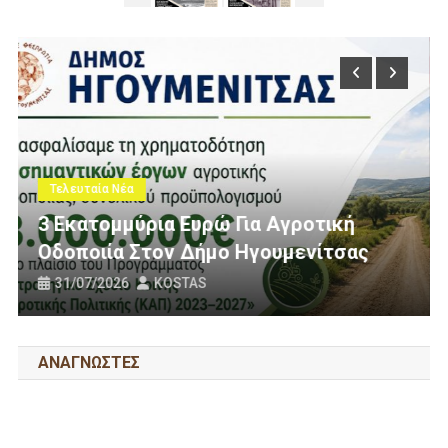
Τελευταία Νέα
Πολίτες Θεσπρωτίας Ενάντια Στ
οτική
Ανεμογεννήτριες: Ποιον Ενοχλο
νίτσας
Πανό Μας;
25/07/2026
KOSTAS
ΑΝΑΓΝΩΣΤΕΣ