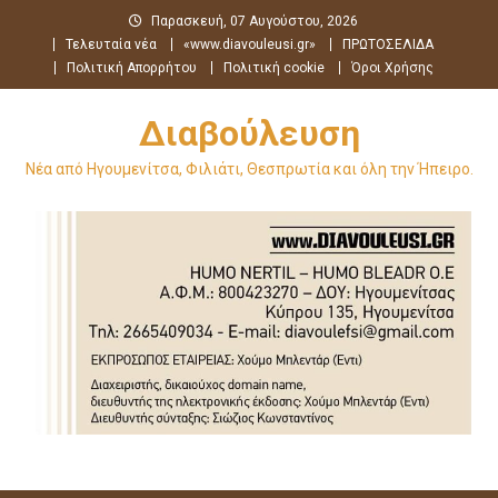
Μεταπηδήστε
Παρασκευή, 07 Αυγούστου, 2026
στο
Τελευταία νέα
«www.diavouleusi.gr»
ΠΡΩΤΟΣΕΛΙΔΑ
περιεχόμενο
Πολιτική Απορρήτου
Πολιτική cookie
Όροι Χρήσης
Διαβούλευση
Νέα από Ηγουμενίτσα, Φιλιάτι, Θεσπρωτία και όλη την Ήπειρο.