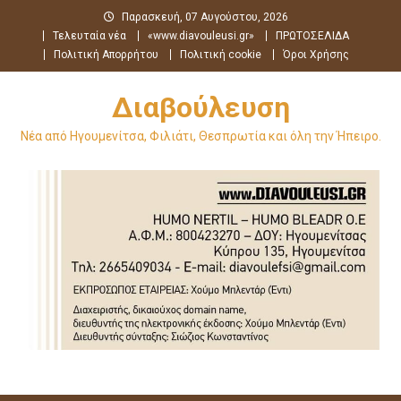
Μεταπηδήστε
Παρασκευή, 07 Αυγούστου, 2026
στο
Τελευταία νέα
«www.diavouleusi.gr»
ΠΡΩΤΟΣΕΛΙΔΑ
περιεχόμενο
Πολιτική Απορρήτου
Πολιτική cookie
Όροι Χρήσης
Διαβούλευση
Νέα από Ηγουμενίτσα, Φιλιάτι, Θεσπρωτία και όλη την Ήπειρο.