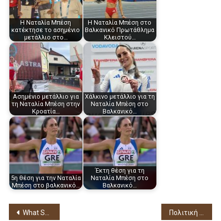
Η Ναταλία Μπέση
Η Ναταλία Μπέση στο
κατέκτησε το ασημένιο
Βαλκανικό Πρωτάθλημα
μετάλλιο στο…
Κλειστού…
Ασημένιο μετάλλιο για
Χάλκινο μετάλλιο για τη
τη Ναταλία Μπέση στην
Ναταλία Μπέση στο
Κροατία…
Βαλκανικό…
Έκτη θέση για τη
5η θέση για την Ναταλία
Ναταλία Μπέση στο
Μπέση στο βαλκανικό…
Βαλκανικό…
Πλοήγηση
What Security Measures Are in Place at Diva Spin Casino?
Πολιτική εκδήλωση του ΠΑΣΟΚ στη Θεσπρωτία με αιχμή την κοινωνική συνοχή και τις θεσμικές αλλαγές