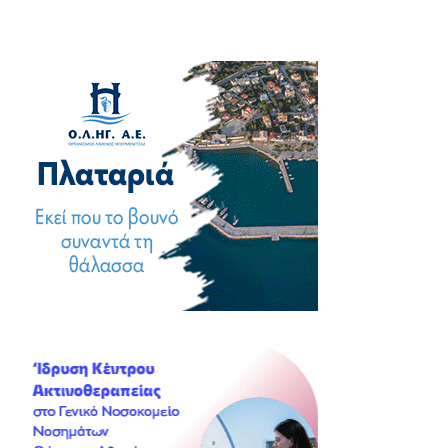
άρθρων