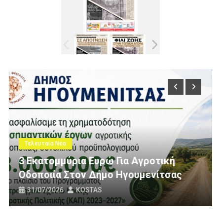
Τελευταία Νέα
Πολίτες Θεσπρωτίας Ενάντια Στι
τική
Ανεμογεννήτριες: Ποιον Ενοχλού
ίτσας
Πανό Μας;
25/07/2026
KOSTAS