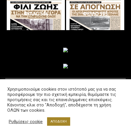
ΦΥΛΛΟ 506
ΦΥΛΛΟ 505
ΑΚΟΛΟΥΘΗΣΤΕ ΜΑΣ
Χρησιμοποιούμε cookies στον ιστότοπό μας για να σας
προσφέρουμε την πιο σχετική εμπειρία, θυμόμαστε τις
προτιμήσεις σας και τις επανειλημμένες επισκέψεις.
Κάνοντας κλικ στο "Αποδοχή", αποδέχεστε τη χρήση
ΟΛΩΝ των cookies.
Ρυθμίσεις cookie
ΑΠΟΔΟΧΗ
Διαβούλευση @2021 Powered by www.lab-net.gr
|
Θέμα: News Portal από
Mystery Themes
.