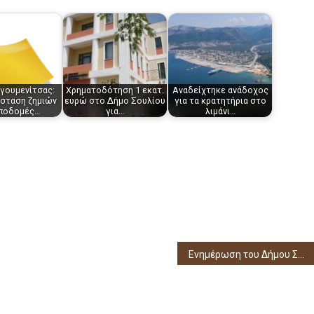
γουμενίτσας:
Χρηματοδότηση 1 εκατ.
Αναδείχτηκε ανάδοχος
σταση ζημιών
ευρώ στο Δήμο Σουλίου
για τα κρατητήρια στο
ποδομές…
για…
λιμάνι…
Ενημέρωση του Δήμου Σουλίου για τα ογκώδη αντικείμενα