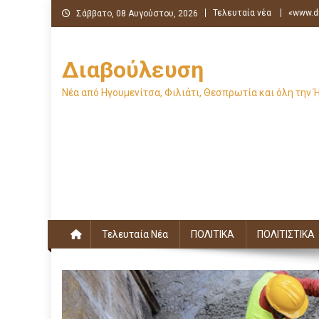
Μεταπηδήστε
Τελευταία νέα
«www.di
Σάββατο, 08 Αυγούστου, 2026
στο
περιεχόμενο
Διαβούλευση
Νέα από Ηγουμενίτσα, Φιλιάτι, Θεσπρωτία και όλη την 
Τελευταία Νέα
ΠΟΛΙΤΙΚΑ
ΠΟΛΙΤΙΣΤΙΚΑ