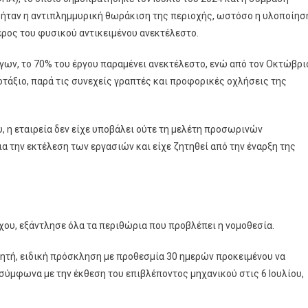
 ήταν η αντιπλημμυρική θωράκιση της περιοχής, ωστόσο η υλοποίησ
ρος του φυσικού αντικειμένου ανεκτέλεστο.
ων, το 70% του έργου παραμένει ανεκτέλεστο, ενώ από τον Οκτώβρι
οτάξιο, παρά τις συνεχείς γραπτές και προφορικές οχλήσεις της
, η εταιρεία δεν είχε υποβάλει ούτε τη μελέτη προσωρινών
 την εκτέλεση των εργασιών και είχε ζητηθεί από την έναρξη της
ου, εξάντλησε όλα τα περιθώρια που προβλέπει η νομοθεσία.
λητή, ειδική πρόσκληση με προθεσμία 30 ημερών προκειμένου να
σύμφωνα με την έκθεση του επιβλέποντος μηχανικού στις 6 Ιουλίου,