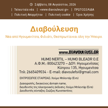
Μεταπηδήστε
Σάββατο, 08 Αυγούστου, 2026
στο
Τελευταία νέα
«www.diavouleusi.gr»
ΠΡΩΤΟΣΕΛΙΔΑ
περιεχόμενο
Πολιτική Απορρήτου
Πολιτική cookie
Όροι Χρήσης
Διαβούλευση
Νέα από Ηγουμενίτσα, Φιλιάτι, Θεσπρωτία και όλη την Ήπειρο.