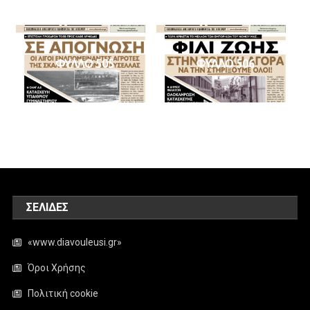
ΦΥΛΛΟ 505
ΦΥΛΛΟ 506
ΣΕΛΊΔΕΣ
«www.diavouleusi.gr»
Όροι Χρήσης
Πολιτική cookie