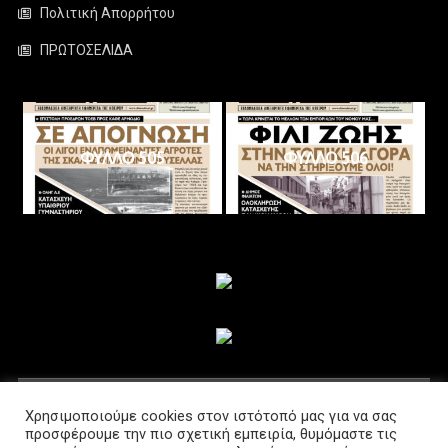
Πολιτική Απορρήτου
ΠΡΩΤΟΣΕΛΙΔΑ
ΦΥΛΛΟ 505
ΦΥΛΛΟ 506
ΑΚΟΛΟΥΘΗΣΤΕ ΜΑΣ
Χρησιμοποιούμε cookies στον ιστότοπό μας για να σας
προσφέρουμε την πιο σχετική εμπειρία, θυμόμαστε τις