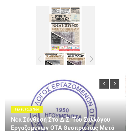
Τελευταία Νέα
ου Συλλόγου
ρωτίας Μετά
3 Εκατομμύρια Ευρώ Για Αγ