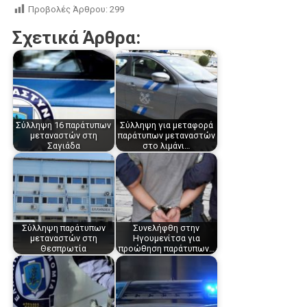
Προβολές Άρθρου:
299
Σχετικά Άρθρα:
Σύλληψη 16 παράτυπων
Σύλληψη για μεταφορά
μεταναστών στη
παράτυπων μεταναστών
Σαγιάδα
στο λιμάνι…
Σύλληψη παράτυπων
Συνελήφθη στην
μεταναστών στη
Ηγουμενίτσα για
Θεσπρωτία
προώθηση παράτυπων…