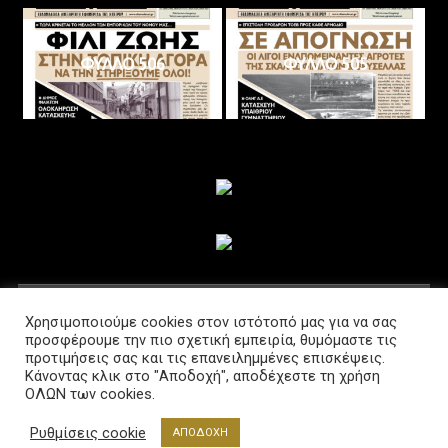
ΦΥΛΛΟ 506
ΦΥΛΛΟ 505
ΑΚΟΛΟΥΘΗΣΤΕ ΜΑΣ
Χρησιμοποιούμε cookies στον ιστότοπό μας για να σας
προσφέρουμε την πιο σχετική εμπειρία, θυμόμαστε τις
προτιμήσεις σας και τις επανειλημμένες επισκέψεις.
Κάνοντας κλικ στο "Αποδοχή", αποδέχεστε τη χρήση
ΟΛΩΝ των cookies.
Ρυθμίσεις cookie
ΑΠΟΔΟΧΗ
Διαβούλευση @2021 Powered by www.lab-net.gr
|
Θέμα: News Portal από