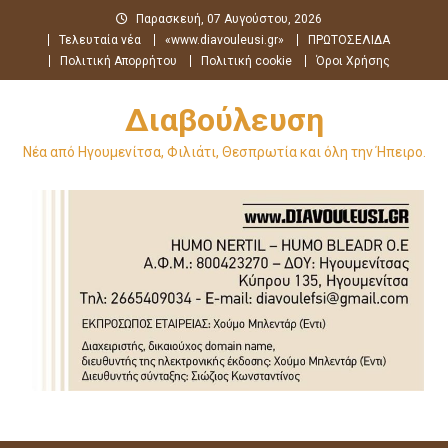
Μεταπηδήστε
Παρασκευή, 07 Αυγούστου, 2026
στο
Τελευταία νέα
«www.diavouleusi.gr»
ΠΡΩΤΟΣΕΛΙΔΑ
περιεχόμενο
Πολιτική Απορρήτου
Πολιτική cookie
Όροι Χρήσης
Διαβούλευση
Νέα από Ηγουμενίτσα, Φιλιάτι, Θεσπρωτία και όλη την Ήπειρο.