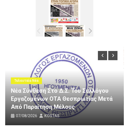
Τελευταία Νέα
υ Συλλόγου
ωτίας Μετά
3 Εκατομμύρια Ευρώ Για Αγρο
Οδοποιία Στον Δήμο Ηγουμεν
31/07/2026
KOSTAS