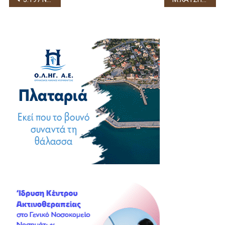
άρθρων