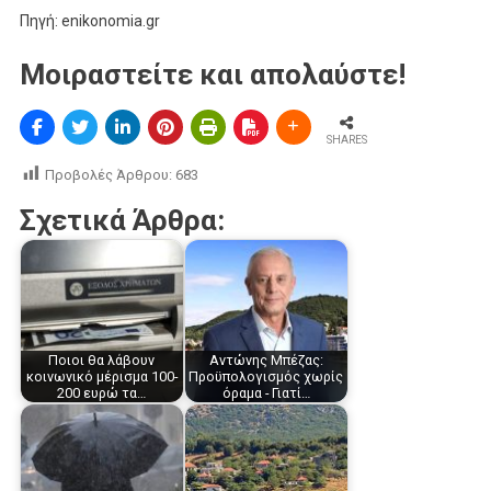
Πηγή: enikonomia.gr
Μοιραστείτε και απολαύστε!
SHARES
Προβολές Άρθρου:
683
Σχετικά Άρθρα:
Ποιοι θα λάβουν
Αντώνης Μπέζας:
κοινωνικό μέρισμα 100-
Προϋπολογισμός χωρίς
200 ευρώ τα…
όραμα - Γιατί…