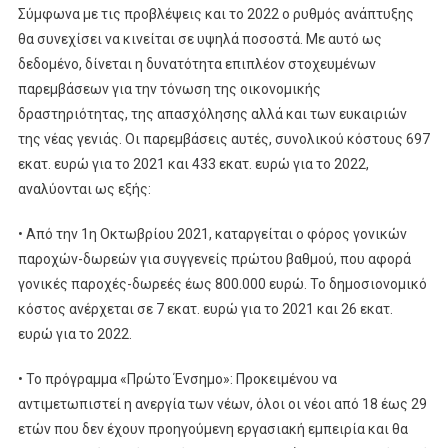
Σύμφωνα με τις προβλέψεις και το 2022 ο ρυθμός ανάπτυξης
θα συνεχίσει να κινείται σε υψηλά ποσοστά. Με αυτό ως
δεδομένο, δίνεται η δυνατότητα επιπλέον στοχευμένων
παρεμβάσεων για την τόνωση της οικονομικής
δραστηριότητας, της απασχόλησης αλλά και των ευκαιριών
της νέας γενιάς. Οι παρεμβάσεις αυτές, συνολικού κόστους 697
εκατ. ευρώ για το 2021 και 433 εκατ. ευρώ για το 2022,
αναλύονται ως εξής:
• Από την 1η Οκτωβρίου 2021, καταργείται ο φόρος γονικών
παροχών-δωρεών για συγγενείς πρώτου βαθμού, που αφορά
γονικές παροχές-δωρεές έως 800.000 ευρώ. Το δημοσιονομικό
κόστος ανέρχεται σε 7 εκατ. ευρώ για το 2021 και 26 εκατ.
ευρώ για το 2022.
• Το πρόγραμμα «Πρώτο Ένσημο»: Προκειμένου να
αντιμετωπιστεί η ανεργία των νέων, όλοι οι νέοι από 18 έως 29
ετών που δεν έχουν προηγούμενη εργασιακή εμπειρία και θα