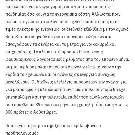
επιτελείο είναι σε εγρήγορση τόσο για την πορεία της
πανδημίας όσο και για τα ενεργειακά κόστη: Άλλωστε, πριν
ακόμη στεγνώσει το μελάνι από τις νέες επιδοτήσεις στις
τιμές ηλεκτρικής ενέργειας, οι διεθνείς εξελίξεις με τον αγωγό
Nord Stream οδηγούν σε νέο «τσουνάμι» αυξήσεων και
ξαναγράφουν τα σενάρια και τα μέτρα για νοικοκυριά και
επιχειρήσεις. Τo κλίμα αυτό προοιωνίζεται νέους
φουσκωμένους λογαριασμούς ρεύματος από τον επόμενο μήνα,
σε μια περίοδο μάλιστα που οι καταναλωτές μπαίνουν στην
καρδιά του χειμώνα και οι ανάγκες σε ενέργεια συνεχώς
μεγαλώνουν. Οι διεθνείς εξελίξεις πυροδοτούν την ανάγκη για
νέα μέτρα αφού η κλιμάκωση των τιμών πολύ σύντομα θα έχει
υπερκαλύψει και την τελευταία επιδότηση των λογαριασμών
που προβλέπει 39 ευρώ τον μήνα στη χαμηλή τάση τάση για τις
300 πρώτες κιλοβατώρες.
Ποια είναι τα μέτρα στήριξης που περιλαμβάνει ο
προϋπολογισμός