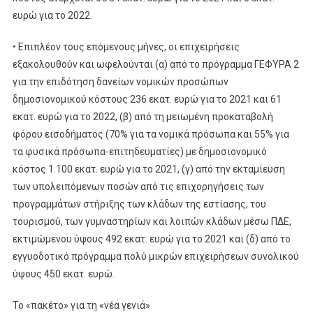
ευρώ για το 2022.
• Επιπλέον τους επόμενους μήνες, οι επιχειρήσεις
εξακολουθούν και ωφελούνται (α) από το πρόγραμμα ΓΕΦΥΡΑ 2
για την επιδότηση δανείων νομικών προσώπων
δημοσιονομικού κόστους 236 εκατ. ευρώ για το 2021 και 61
εκατ. ευρώ για το 2022, (β) από τη μειωμένη προκαταβολή
φόρου εισοδήματος (70% για τα νομικά πρόσωπα και 55% για
τα φυσικά πρόσωπα-επιτηδευματίες) με δημοσιονομικό
κόστος 1.100 εκατ. ευρώ για το 2021, (γ) από την εκταμίευση
των υπολειπόμενων ποσών από τις επιχορηγήσεις των
προγραμμάτων στήριξης των κλάδων της εστίασης, του
τουρισμού, των γυμναστηρίων και λοιπών κλάδων μέσω ΠΔΕ,
εκτιμώμενου ύψους 492 εκατ. ευρώ για το 2021 και (δ) από το
εγγυοδοτικό πρόγραμμα πολύ μικρών επιχειρήσεων συνολικού
ύψους 450 εκατ. ευρώ.
Το «πακέτο» για τη «νέα γενιά»