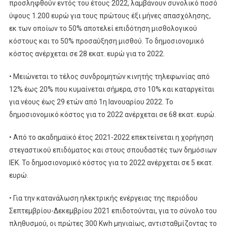
προσληφθούν εντός του έτους 2022, λαμβάνουν συνολικό ποσό
ύψους 1.200 ευρώ για τους πρώτους έξι μήνες απασχόλησης,
εκ των οποίων το 50% αποτελεί επιδότηση μισθολογικού
κόστους και το 50% προσαύξηση μισθού. Το δημοσιονομικό
κόστος ανέρχεται σε 28 εκατ. ευρώ για το 2022.
• Μειώνεται το τέλος συνδρομητών κινητής τηλεφωνίας από
12% έως 20% που κυμαίνεται σήμερα, στο 10% και καταργείται
για νέους έως 29 ετών από 1η Ιανουαρίου 2022. Το
δημοσιονομικό κόστος για το 2022 ανέρχεται σε 68 εκατ. ευρώ.
• Από το ακαδημαϊκό έτος 2021-2022 επεκτείνεται η χορήγηση
στεγαστικού επιδόματος και στους σπουδαστές των δημόσιων
ΙΕΚ. Το δημοσιονομικό κόστος για το 2022 ανέρχεται σε 5 εκατ.
ευρώ.
• Για την κατανάλωση ηλεκτρικής ενέργειας της περιόδου
Σεπτεμβρίου-Δεκεμβρίου 2021 επιδοτούνται, για το σύνολο του
πληθυσμού, οι πρώτες 300 Kwh μηνιαίως, αντισταθμίζοντας το