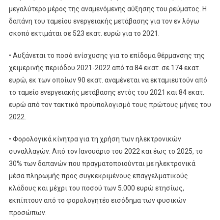
μεγαλύτερο μέρος της αναμενόμενης αύξησης του ρεύματος. Η
δαπάνη του ταμείου ενεργειακής μετάβασης για τον εν λόγω
σκοπό εκτιμάται σε 523 εκατ. ευρώ για το 2021.
• Αυξάνεται το ποσό ενίσχυσης για το επίδομα θέρμανσης της
χειμερινής περιόδου 2021-2022 από τα 84 εκατ. σε 174 εκατ.
ευρώ, εκ των οποίων 90 εκατ. αναμένεται να εκταμιευτούν από
το ταμείο ενεργειακής μετάβασης εντός του 2021 και 84 εκατ.
ευρώ από τον τακτικό προϋπολογισμό τους πρώτους μήνες του
2022.
• Φορολογικά κίνητρα για τη χρήση των ηλεκτρονικών
συναλλαγών: Από τον Ιανουάριο του 2022 και έως το 2025, το
30% των δαπανών που πραγματοποιούνται με ηλεκτρονικά
μέσα πληρωμής προς συγκεκριμένους επαγγελματικούς
κλάδους και μέχρι του ποσού των 5.000 ευρώ ετησίως,
εκπίπτουν από το φορολογητέο εισόδημα των φυσικών
προσώπων.