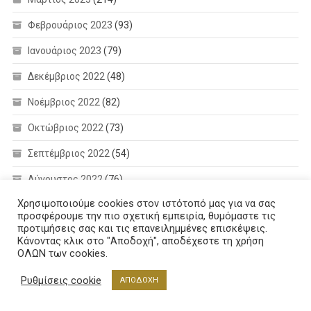
Φεβρουάριος 2023
(93)
Ιανουάριος 2023
(79)
Δεκέμβριος 2022
(48)
Νοέμβριος 2022
(82)
Οκτώβριος 2022
(73)
Σεπτέμβριος 2022
(54)
Αύγουστος 2022
(76)
Χρησιμοποιούμε cookies στον ιστότοπό μας για να σας
Ιούλιος 2022
(61)
προσφέρουμε την πιο σχετική εμπειρία, θυμόμαστε τις
προτιμήσεις σας και τις επανειλημμένες επισκέψεις.
Ιούνιος 2022
(96)
Κάνοντας κλικ στο "Αποδοχή", αποδέχεστε τη χρήση
ΟΛΩΝ των cookies.
Μάιος 2022
(30)
Ρυθμίσεις cookie
ΑΠΟΔΟΧΗ
Απρίλιος 2022
(70)
Μάρτιος 2022
(131)