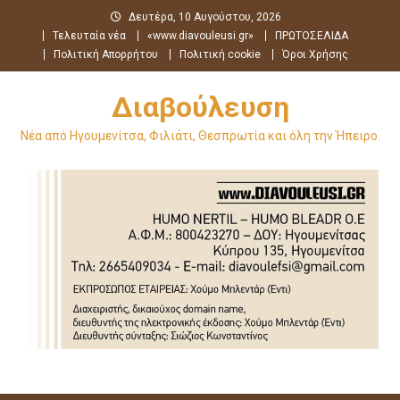
Μεταπηδήστε
Δευτέρα, 10 Αυγούστου, 2026
στο
Τελευταία νέα
«www.diavouleusi.gr»
ΠΡΩΤΟΣΕΛΙΔΑ
περιεχόμενο
Πολιτική Απορρήτου
Πολιτική cookie
Όροι Χρήσης
Διαβούλευση
Νέα από Ηγουμενίτσα, Φιλιάτι, Θεσπρωτία και όλη την Ήπειρο.