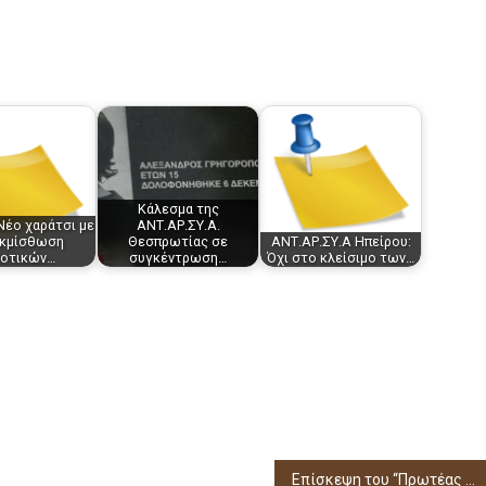
Κάλεσμα της
Νέο χαράτσι με
ΑΝΤ.ΑΡ.ΣΥ.Α.
εκμίσθωση
Θεσπρωτίας σε
ΑΝΤ.ΑΡ.ΣΥ.Α Ηπείρου:
οτικών…
συγκέντρωση…
Όχι στο κλείσιμο των…
Επίσκεψη του “Πρωτέας – Στίβος” στην ετήσια έκθεση της “Φλόγας”