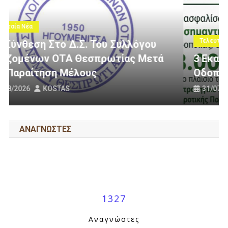
Τελευταία Νέα
3 Εκατομμύρια Ευρώ Για Αγροτική
Οδοποιία Στον Δήμο Ηγουμενίτσας
31/07/2026
KOSTAS
ΑΝΑΓΝΩΣΤΕΣ
1327
Αναγνώστες