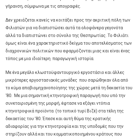
γήρανση, σύμφωνα με τις απογραφές.
Δεν χρειάζεται κανείς να κοιτάξει προς την ακριτική πόλη των
Φιλιατών για να διαπιστώσει αυτά τα ολοφάνερα γεγονότα
αλλά τα διαπιστώνει στο σύνολο της Θεσπρωτίας. Το Φιλιάτι
όμως είναι ένα χαρακτηριστικό δείγμα του αποτελέσματος των
διαχρονικών πολιτικών που εφαρμόζονται μιας και είναι ένας
τόπος με μια ιδιαίτερη παραγωγική ιστορία.
Με ένα μεγάλο κλωστοϋφαντουργικό εργοστάσιο και άλλες
μικρότερες εργοστασιακές μονάδες που σαρώθηκαν όλα από
το κύμα αποβιομηχανοποίησης της χώρας μετά τη δεκαετία του
‘80. Με μια σημαντική κτηνοτροφική παραγωγή που υπό την
συνεταιρισμένη της μορφή, έφτασε να εξάγει ντόπια
κτηνοτροφικά προϊόντα (το τοπικό τυρί Βιζέ) στα τέλη της
δεκαετίας του ’80. Έπεσε και αυτή θύμα της κρατικής
αδιαφορίας για την κτηνοτροφία και της υποδομές που την
στηρίζουν αλλά και του κομματικοποιημένου κράτους που