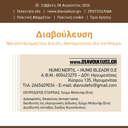
Μεταπηδήστε
Σάββατο, 08 Αυγούστου, 2026
στο
Τελευταία νέα
«www.diavouleusi.gr»
ΠΡΩΤΟΣΕΛΙΔΑ
περιεχόμενο
Πολιτική Απορρήτου
Πολιτική cookie
Όροι Χρήσης
Διαβούλευση
Νέα από Ηγουμενίτσα, Φιλιάτι, Θεσπρωτία και όλη την Ήπειρο.