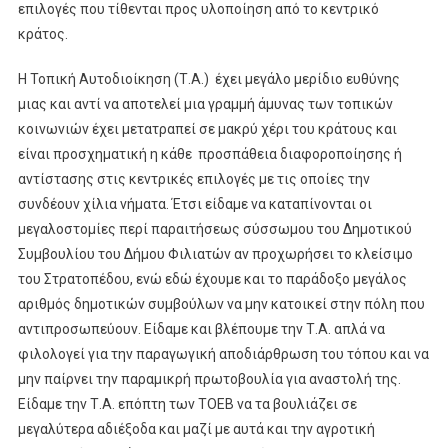
επιλογές που τίθενται προς υλοποίηση από το κεντρικό
κράτος.
Η Τοπική Αυτοδιοίκηση (Τ.Α.) έχει μεγάλο μερίδιο ευθύνης
μιας και αντί να αποτελεί μια γραμμή άμυνας των τοπικών
κοινωνιών έχει μετατραπεί σε μακρύ χέρι του κράτους και
είναι προσχηματική η κάθε προσπάθεια διαφοροποίησης ή
αντίστασης στις κεντρικές επιλογές με τις οποίες την
συνδέουν χίλια νήματα. Έτσι είδαμε να καταπίνονται οι
μεγαλοστομίες περί παραιτήσεως σύσσωμου του Δημοτικού
Συμβουλίου του Δήμου Φιλιατών αν προχωρήσει το κλείσιμο
του Στρατοπέδου, ενώ εδώ έχουμε και το παράδοξο μεγάλος
αριθμός δημοτικών συμβούλων να μην κατοικεί στην πόλη που
αντιπροσωπεύουν. Είδαμε και βλέπουμε την Τ.Α. απλά να
φιλολογεί για την παραγωγική αποδιάρθρωση του τόπου και να
μην παίρνει την παραμικρή πρωτοβουλία για αναστολή της.
Είδαμε την Τ.Α. επόπτη των ΤΟΕΒ να τα βουλιάζει σε
μεγαλύτερα αδιέξοδα και μαζί με αυτά και την αγροτική