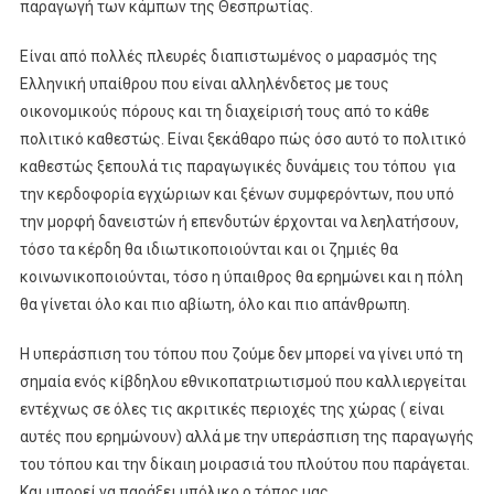
παραγωγή των κάμπων της Θεσπρωτίας.
Είναι από πολλές πλευρές διαπιστωμένος ο μαρασμός της
Ελληνική υπαίθρου που είναι αλληλένδετος με τους
οικονομικούς πόρους και τη διαχείρισή τους από το κάθε
πολιτικό καθεστώς. Είναι ξεκάθαρο πώς όσο αυτό το πολιτικό
καθεστώς ξεπουλά τις παραγωγικές δυνάμεις του τόπου για
την κερδοφορία εγχώριων και ξένων συμφερόντων, που υπό
την μορφή δανειστών ή επενδυτών έρχονται να λεηλατήσουν,
τόσο τα κέρδη θα ιδιωτικοποιούνται και οι ζημιές θα
κοινωνικοποιούνται, τόσο η ύπαιθρος θα ερημώνει και η πόλη
θα γίνεται όλο και πιο αβίωτη, όλο και πιο απάνθρωπη.
Η υπεράσπιση του τόπου που ζούμε δεν μπορεί να γίνει υπό τη
σημαία ενός κίβδηλου εθνικοπατριωτισμού που καλλιεργείται
εντέχνως σε όλες τις ακριτικές περιοχές της χώρας ( είναι
αυτές που ερημώνουν) αλλά με την υπεράσπιση της παραγωγής
του τόπου και την δίκαιη μοιρασιά του πλούτου που παράγεται.
Και μπορεί να παράξει μπόλικο ο τόπος μας.