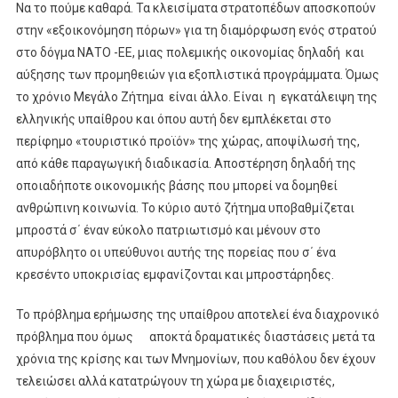
Να το πούμε καθαρά. Τα κλεισίματα στρατοπέδων αποσκοπούν
στην «εξοικονόμηση πόρων» για τη διαμόρφωση ενός στρατού
στο δόγμα ΝΑΤΟ -ΕΕ, μιας πολεμικής οικονομίας δηλαδή και
αύξησης των προμηθειών για εξοπλιστικά προγράμματα. Όμως
το χρόνιο Μεγάλο Ζήτημα είναι άλλο. Είναι η εγκατάλειψη της
ελληνικής υπαίθρου και όπου αυτή δεν εμπλέκεται στο
περίφημο «τουριστικό προϊόν» της χώρας, αποψίλωσή της,
από κάθε παραγωγική διαδικασία. Αποστέρηση δηλαδή της
οποιαδήποτε οικονομικής βάσης που μπορεί να δομηθεί
ανθρώπινη κοινωνία. Το κύριο αυτό ζήτημα υποβαθμίζεται
μπροστά σ΄ έναν εύκολο πατριωτισμό και μένουν στο
απυρόβλητο οι υπεύθυνοι αυτής της πορείας που σ΄ ένα
κρεσέντο υποκρισίας εμφανίζονται και μπροστάρηδες.
Το πρόβλημα ερήμωσης της υπαίθρου αποτελεί ένα διαχρονικό
πρόβλημα που όμως αποκτά δραματικές διαστάσεις μετά τα
χρόνια της κρίσης και των Μνημονίων, που καθόλου δεν έχουν
τελειώσει αλλά κατατρώγουν τη χώρα με διαχειριστές,