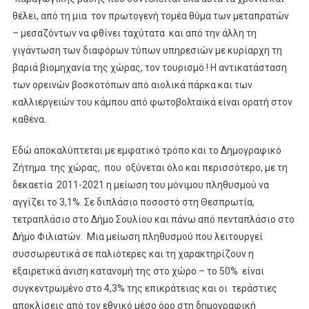
θέλει, από τη μια τον πρωτογενή τομέα θύμα των μεταπρατών
– μεσαζόντων να φθίνει ταχύτατα και από την άλλη τη
γιγάντωση των διαφόρων τύπων υπηρεσιών με κυρίαρχη τη
βαριά βιομηχανία της χώρας, τον τουρισμό ! Η αντικατάσταση
των ορεινών βοσκοτόπων από αιολικά πάρκα και των
καλλιεργειών του κάμπου από φωτοβολταϊκά είναι ορατή στον
καθένα.
Εδώ αποκαλύπτεται με εμφατικό τρόπο και το Δημογραφικό
Ζήτημα της χώρας, που οξύνεται όλο και περισσότερο, με τη
δεκαετία 2011-2021 η μείωση του μόνιμου πληθυσμού να
αγγίζει το 3,1%. Σε διπλάσιο ποσοστό στη Θεσπρωτία,
τετραπλάσιο στο Δήμο Σουλίου και πάνω από πενταπλάσιο στο
Δήμο Φιλιατών. Μια μείωση πληθυσμού που λειτουργεί
συσσωρευτικά σε παλιότερες και τη χαρακτηρίζουν η
εξαιρετικά άνιση κατανομή της στο χώρο – το 50% είναι
συγκεντρωμένο στο 4,3% της επικράτειας και οι τεράστιες
αποκλίσεις από τον εθνικό μέσο όρο στη δημογραφική