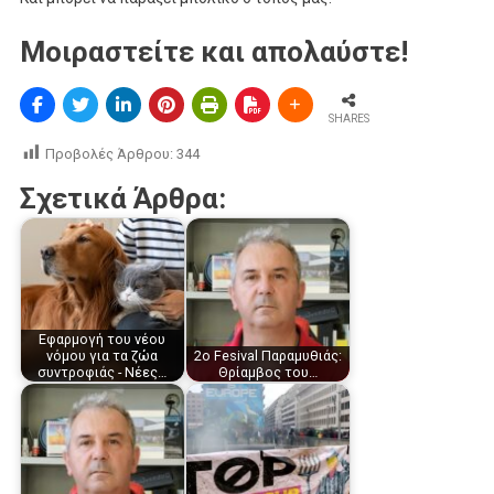
Μοιραστείτε και απολαύστε!
SHARES
Προβολές Άρθρου:
344
Σχετικά Άρθρα:
Εφαρμογή του νέου
νόμου για τα ζώα
2ο Fesival Παραμυθιάς:
συντροφιάς - Νέες…
Θρίαμβος του…