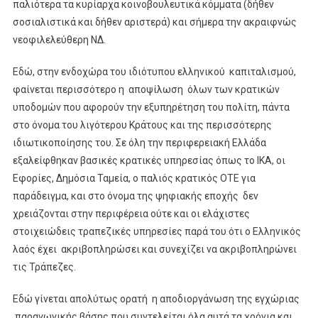
παλιότερα τα κυρίαρχα κοινοβουλευτικά κόμματα (δήθεν
σοσιαλιστικά και δήθεν αριστερά) και σήμερα την ακραιφνώς
νεοφιλελεύθερη ΝΔ.
Εδώ, στην ενδοχώρα του ιδιότυπου ελληνικού καπιταλισμού,
φαίνεται περισσότερο η αποψίλωση όλων των κρατικών
υποδομών που αφορούν την εξυπηρέτηση του πολίτη, πάντα
στο όνομα του λιγότερου Κράτους και της περισσότερης
ιδιωτικοποίησης του. Σε όλη την περιφερειακή Ελλάδα
εξαλείφθηκαν βασικές κρατικές υπηρεσίας όπως το ΙΚΑ, οι
Εφορίες, Δημόσια Ταμεία, ο παλιός κρατικός ΟΤΕ για
παράδειγμα, και στο όνομα της ψηφιακής εποχής δεν
χρειάζονται στην περιφέρεια ούτε και οι ελάχιστες
στοιχειώδεις τραπεζικές υπηρεσίες παρά του ότι ο Ελληνικός
λαός έχει ακριβοπληρώσει και συνεχίζει να ακριβοπληρώνει
τις Τράπεζες.
Εδώ γίνεται απολύτως ορατή η αποδιοργάνωση της εγχώριας
παραγωγικής βάσης που συντελείται όλα αυτά τα χρόνια και