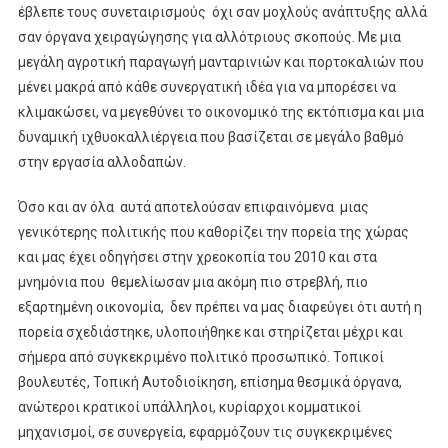
έβλεπε τους συνεταιρισμούς όχι σαν μοχλούς ανάπτυξης αλλά
σαν όργανα χειραγώγησης για αλλότριους σκοπούς. Με μια
μεγάλη αγροτική παραγωγή μανταρινιών και πορτοκαλιών που
μένει μακρά από κάθε συνεργατική ιδέα για να μπορέσει να
κλιμακώσει, να μεγεθύνει το οικονομικό της εκτόπισμα και μια
δυναμική ιχθυοκαλλιέργεια που βασίζεται σε μεγάλο βαθμό
στην εργασία αλλοδαπών.
Όσο και αν όλα αυτά αποτελούσαν επιφαινόμενα μιας
γενικότερης πολιτικής που καθορίζει την πορεία της χώρας
και μας έχει οδηγήσει στην χρεοκοπία του 2010 και στα
μνημόνια που θεμελίωσαν μια ακόμη πιο στρεβλή, πιο
εξαρτημένη οικονομία, δεν πρέπει να μας διαφεύγει ότι αυτή η
πορεία σχεδιάστηκε, υλοποιήθηκε και στηρίζεται μέχρι και
σήμερα από συγκεκριμένο πολιτικό προσωπικό. Τοπικοί
βουλευτές, Τοπική Αυτοδιοίκηση, επίσημα θεσμικά όργανα,
ανώτεροι κρατικοί υπάλληλοι, κυρίαρχοι κομματικοί
μηχανισμοί, σε συνεργεία, εφαρμόζουν τις συγκεκριμένες